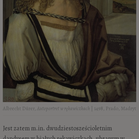
Albrecht Dürer,
Autoportret w rękawiczkach
| 1498, Prado, Madryt
Jest zatem m.in. dwudziestosześcioletnim
dandysem w białych rękawiczkach, ubranym w