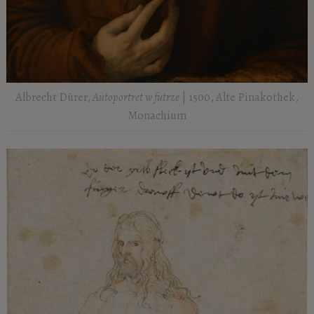
Albrecht Dürer,
Autoportret w futrze
| 1500, Alte Pinakothek,
Monachium