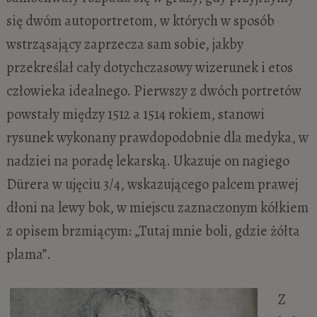
się dwóm autoportretom, w których w sposób
wstrząsający zaprzecza sam sobie, jakby
przekreślał cały dotychczasowy wizerunek i etos
człowieka idealnego. Pierwszy z dwóch portretów
powstały między 1512 a 1514 rokiem, stanowi
rysunek wykonany prawdopodobnie dla medyka, w
nadziei na poradę lekarską. Ukazuje on nagiego
Dürera w ujęciu 3/4, wskazującego palcem prawej
dłoni na lewy bok, w miejscu zaznaczonym kółkiem
z opisem brzmiącym: „Tutaj mnie boli, gdzie żółta
plama”.
Z