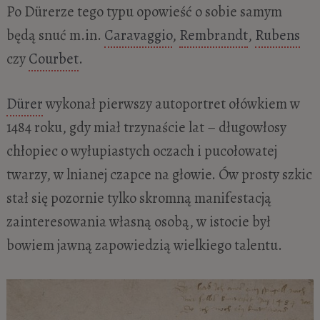
Po Dürerze tego typu opowieść o sobie samym
będą snuć m.in.
Caravaggio
,
Rembrandt
,
Rubens
czy
Courbet
.
Dürer
wykonał pierwszy autoportret ołówkiem w
1484 roku, gdy miał trzynaście lat – długowłosy
chłopiec o wyłupiastych oczach i pucołowatej
twarzy, w lnianej czapce na głowie. Ów prosty szkic
stał się pozornie tylko skromną manifestacją
zainteresowania własną osobą, w istocie był
bowiem jawną zapowiedzią wielkiego talentu.