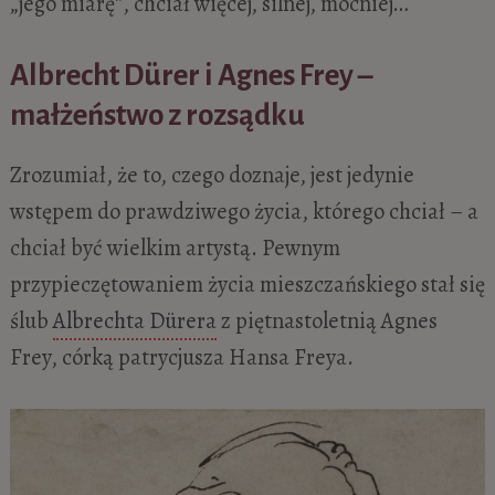
„jego miarę”, chciał więcej, silnej, mocniej…
Albrecht Dürer i Agnes Frey –
małżeństwo z rozsądku
Zrozumiał, że to, czego doznaje, jest jedynie
wstępem do prawdziwego życia, którego chciał – a
chciał być wielkim artystą. Pewnym
przypieczętowaniem życia mieszczańskiego stał się
ślub
Albrechta Dürera
z piętnastoletnią Agnes
Frey, córką patrycjusza Hansa Freya.