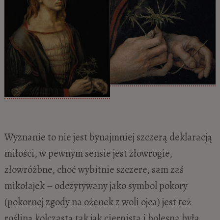
Wyznanie to nie jest bynajmniej szczerą deklaracją
miłości, w pewnym sensie jest złowrogie,
złowróżbne, choć wybitnie szczere, sam zaś
mikołajek – odczytywany jako symbol pokory
(pokornej zgody na ożenek z woli ojca) jest też
rośliną kolczastą tak jak ciernista i bolesna była