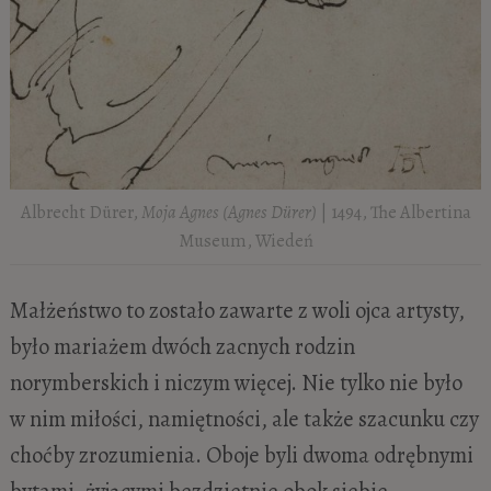
Albrecht Dürer,
Moja Agnes (Agnes Dürer)
| 1494, The Albertina
Museum, Wiedeń
Małżeństwo to zostało zawarte z woli ojca artysty,
było mariażem dwóch zacnych rodzin
norymberskich i niczym więcej. Nie tylko nie było
w nim miłości, namiętności, ale także szacunku czy
choćby zrozumienia. Oboje byli dwoma odrębnymi
bytami, żyjącymi bezdzietnie obok siebie,