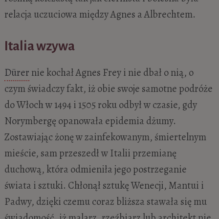
relacja uczuciowa między Agnes a Albrechtem.
Italia wzywa
Dürer
nie kochał Agnes Frey i nie dbał o nią, o
czym świadczy fakt, iż obie swoje samotne podróże
do Włoch w 1494 i 1505 roku odbył w czasie, gdy
Norymbergę opanowała epidemia dżumy.
Zostawiając żonę w zainfekowanym, śmiertelnym
mieście, sam przeszedł w Italii przemianę
duchową, która odmieniła jego postrzeganie
świata i sztuki. Chłonął sztukę Wenecji, Mantui i
Padwy, dzięki czemu coraz bliższa stawała się mu
świadomość, iż malarz, rzeźbiarz lub architekt nie