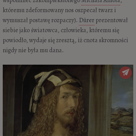
wspomnieć zakompleksionego
Michała Anioła
,
któremu zdeformowany nos oszpecał twarz i
wymuszał postawę rozpaczy).
Dürer
prezentował
siebie jako światowca, człowieka, któremu się
powiodło, wydaje się zresztą, iż cnota skromności
nigdy nie była mu dana.