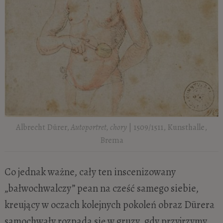
Albrecht Dürer,
Autoportret, chory
| 1509/1511, Kunsthalle,
Brema
Co jednak ważne, cały ten inscenizowany
„bałwochwalczy” pean na cześć samego siebie,
kreujący w oczach kolejnych pokoleń obraz Dürera
samochwały rozpada się w gruzy, gdy przyjrzymy