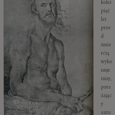
kolei
pięć
lat
prze
d
śmie
rcią
wyko
nuje
inny,
pora
żając
y
auto