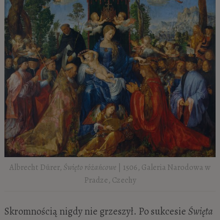
Albrecht Dürer,
Święto różańcowe
| 1506, Galeria Narodowa w
Pradze, Czechy
Skromnością nigdy nie grzeszył. Po sukcesie
Święta