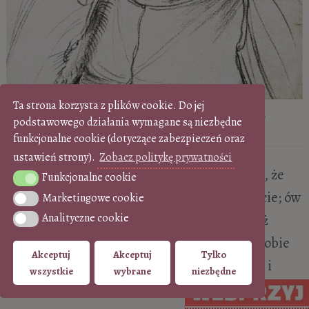
Ta strona korzysta z plików cookie. Do jej
Albrecht Dürer,
Portret matki w wieku 63 lat
| 1514,
podstawowego działania wymagane są niezbędne
Kupferstichkabinett Berlin
funkcjonalne cookie (dotyczące zabezpieczeń oraz
ustawień strony).
Zobacz politykę prywatności
Wiadomo, że łączyła ich ogromna więź, pisał, że
Funkcjonalne cookie
Funkcjonalne cookie
kochała go bardziej niż kogokolwiek na świecie; ów
Marketingowe cookie
Marketingowe cookie
Analityczne cookie
portret starej kobiety, o oczach widzących już
Analityczne cookie
zapewne zaświaty i wychudłym ciele sam w sobie
Akceptuj
Akceptuj
Tylko
jest poezją ciszy, poematem na cześć starości i
wszystkie
wybrane
niezbędne
hymnem o miłości w jednym.