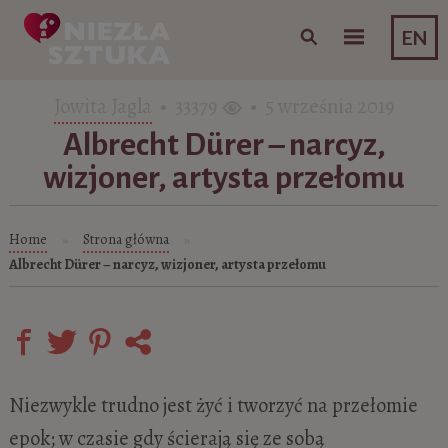
Skip to content
EN
Jowita Jagla
• 33379
• 5 września 2019
Albrecht Dürer – narcyz,
wizjoner, artysta przełomu
Home
Strona główna
»
»
Albrecht Dürer – narcyz, wizjoner, artysta przełomu
Niezwykle trudno jest żyć i tworzyć na przełomie
epok; w czasie gdy ścierają się ze sobą