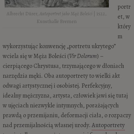
portr
Albrecht Dürer,
Autoportret jako Mąż Boleści
| 1522,
et, w
Kunsthalle Bremen
który
m
wykorzystując konwencję „portretu ukrytego”
wciela się w Męża Boleści (
Vir Dolorum
) –
cierpiącego Chrystusa, trzymającego w dłoniach
narzędzia męki. Oba autoportrety to wielki akt
odwagi artystycznej i osobistej. Perfekcyjny,
idealny mężczyzna, artysta, człowiek jawi się tutaj
w ujęciach niezwykle intymnych, porażających
prawdą o przemijaniu, deformacji ciała, o rozpaczy
nad przemijalnością własnej urody.
Autoportrety