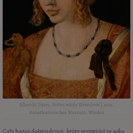
Albrecht Dürer,
Portret młodej Wenecjanki
| 1505,
Kunsthistorisches Museum, Wiedeń
Cały bagaż doświadczeń, który przywiózł ze sobą