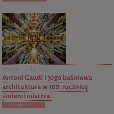
41255
• 10 lipca 2026
Antoni Gaudí i jego baśniowa
architektura w 100. rocznicę
śmierci mistrza!
BIOGRAFIA ARTYSTY