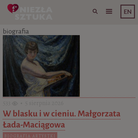
Skip to content
EN
biografia
533
• 5 sierpnia 2026
W blasku i w cieniu. Małgorzata
Łada-Maciągowa
BIOGRAFIA ARTYSTKI