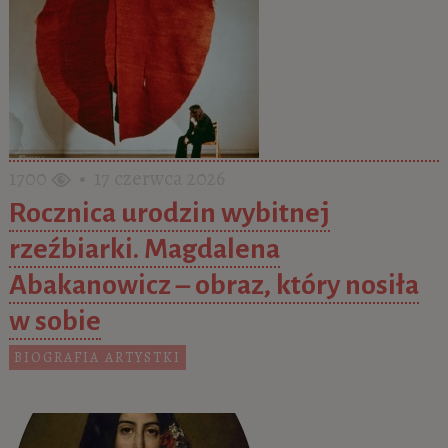
1700
• 17 czerwca 2026
Rocznica urodzin wybitnej
rzeźbiarki. Magdalena
Abakanowicz – obraz, który nosiła
w sobie
BIOGRAFIA ARTYSTKI