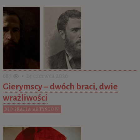
687
• 24 czerwca 2026
Gierymscy – dwóch braci, dwie
wrażliwości
BIOGRAFIA ARTYSTÓW