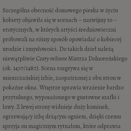
Szczególna obecność domowego pieska w życiu
kobiety objawiła się w scenach – nazwijmy to –
erotycznych, w których artyści średniowieczni
próbowali na różny sposób opowiadać o kobiecej
urodzie i zmysłowości. Do takich dzieł należą
niewątpliwie
Czary miłosne
Mistrza Dolnoreńskiego
(ok. 1470/1480). Scena rozgrywa się w
mieszczańskiej izbie, zaopatrzonej z obu stron w
pokaźne okna. Wnętrze sprawia wrażenie bardzo
przytulnego, wyposażonego w gustowne szafki i
ławy. Z lewej strony widnieje duży kominek,
ogrzewający izbę drżącym ogniem, dzięki czemu
sprzyja on magicznym rytuałom, które odprawia