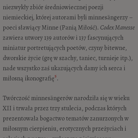
niezwykły zbiór średniowiecznej poezji
niemieckiej, której autorami byli minnesängerzy –
poeci sławiący Minne (Panią Miłość).
Codex Manesse
zawiera utwory 139 autorów i 137 fascynujących
miniatur portretujących poetów, czyny bitewne,
dworskie życie (grę w szachy, taniec, turnieje itp.),
nade wszystko zaś ukazujących damy ich serca i
5
miłosną ikonografię
.
Twórczość minnesängerów narodziła się w wieku
XII i trwała przez trzy stulecia, podczas których
prezentowała bogactwo tematów zanurzonych w
miłosnym cierpieniu, erotycznych przeżyciach i