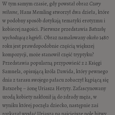
W tym samym czasie, gdy powstał obraz
Czary
miłosne
, Hans Memling stworzył dwa dzieła, które
w podobny sposób dotykają tematyki erotyzmu i
kobiecej nagości. Pierwsze przedstawia
Batszebę
wychodzącą z kąpieli
. Obraz namalowany około 1480
roku jest prawdopodobnie częścią większej
kompozycji, może stanowił część tryptyku?
Przedstawia popularną przypowieść z 2 Księgi
Samuela, opisującą króla Dawida, który pewnego
dnia z tarasu swojego pałacu zobaczył kąpiącą się
Batszebę – żonę Uriasza Hetyty. Zafascynowany
urodą kobiety nakłonił ją do zdrady męża, w
wyniku której poczęła dziecko, następnie zaś
rozkazał wysłać Uriasza na najcięższe pole bitwy,