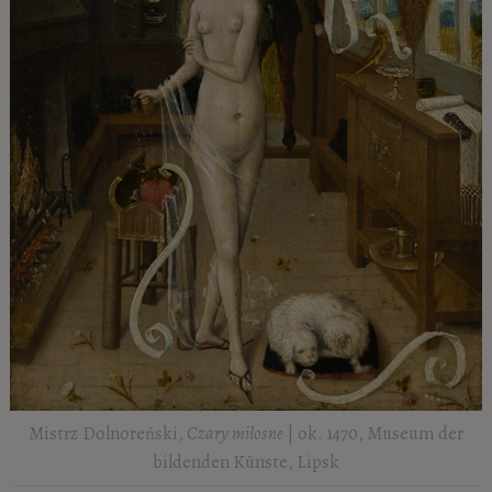
Mistrz Dolnoreński,
Czary miłosne
| ok. 1470, Museum der
bildenden Künste, Lipsk