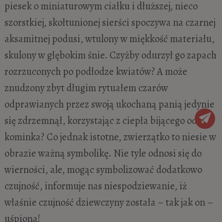
piesek o miniaturowym ciałku i dłuższej, nieco
szorstkiej, skołtunionej sierści spoczywa na czarnej
aksamitnej podusi, wtulony w miękkość materiału,
skulony w głębokim śnie. Czyżby odurzył go zapach
rozrzuconych po podłodze kwiatów? A może
znudzony zbyt długim rytuałem czarów
odprawianych przez swoją ukochaną panią jedynie
się zdrzemnął, korzystając z ciepła bijącego od
kominka? Co jednak istotne, zwierzątko to niesie w
obrazie ważną symbolikę. Nie tyle odnosi się do
wierności, ale, mogąc symbolizować dodatkowo
czujność, informuje nas niespodziewanie, iż
właśnie czujność dziewczyny została – tak jak on –
uśpiona!