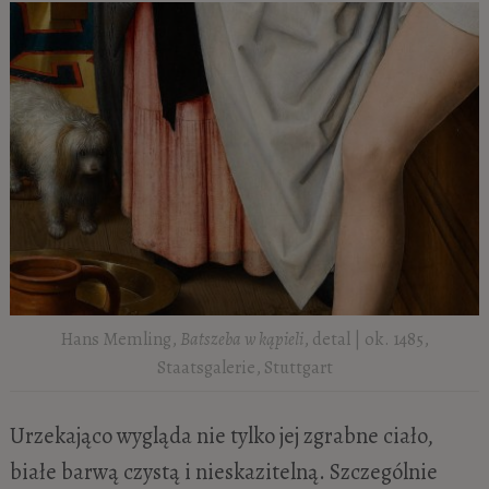
Hans Memling,
Batszeba w kąpieli
, detal | ok. 1485,
Staatsgalerie, Stuttgart
Urzekająco wygląda nie tylko jej zgrabne ciało,
białe barwą czystą i nieskazitelną. Szczególnie