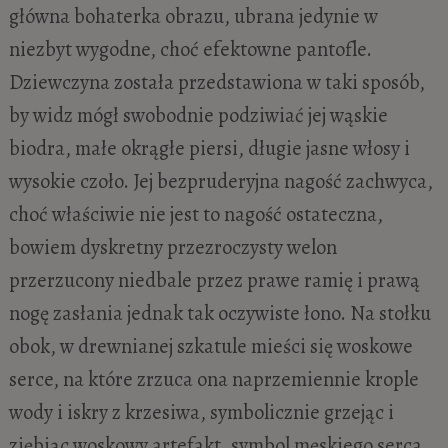
główna bohaterka obrazu, ubrana jedynie w
niezbyt wygodne, choć efektowne pantofle.
Dziewczyna została przedstawiona w taki sposób,
by widz mógł swobodnie podziwiać jej wąskie
biodra, małe okrągłe piersi, długie jasne włosy i
wysokie czoło. Jej bezpruderyjna nagość zachwyca,
choć właściwie nie jest to nagość ostateczna,
bowiem dyskretny przezroczysty welon
przerzucony niedbale przez prawe ramię i prawą
nogę zasłania jednak tak oczywiste łono. Na stołku
obok, w drewnianej szkatule mieści się woskowe
serce, na które zrzuca ona naprzemiennie krople
wody i iskry z krzesiwa, symbolicznie grzejąc i
ziębiąc woskowy artefakt, symbol męskiego serca,