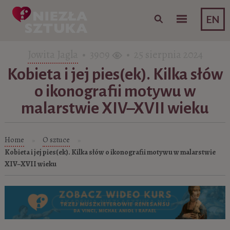
Skip to content
EN
Jowita Jagla
• 3909
• 25 sierpnia 2024
Kobieta i jej pies(ek). Kilka słów
o ikonografii motywu w
malarstwie XIV–XVII wieku
Home
O sztuce
»
»
Kobieta i jej pies(ek). Kilka słów o ikonografii motywu w malarstwie
XIV–XVII wieku