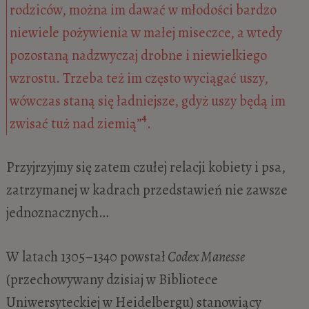
rodziców, można im dawać w młodości bardzo
niewiele pożywienia w małej miseczce, a wtedy
pozostaną nadzwyczaj drobne i niewielkiego
wzrostu. Trzeba też im często wyciągać uszy,
wówczas staną się ładniejsze, gdyż uszy będą im
4
zwisać tuż nad ziemią”
.
Przyjrzyjmy się zatem czułej relacji kobiety i psa,
zatrzymanej w kadrach przedstawień nie zawsze
jednoznacznych…
W latach 1305–1340 powstał
Codex Manesse
(przechowywany dzisiaj w Bibliotece
Uniwersyteckiej w Heidelbergu) stanowiący