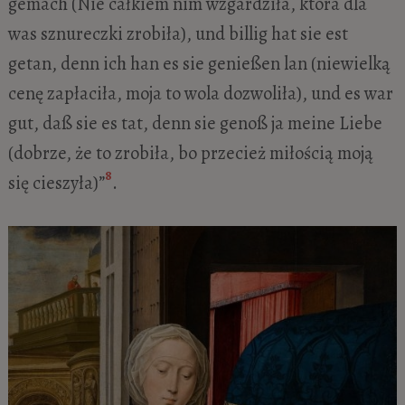
gemach (Nie całkiem nim wzgardziła, która dla
was sznureczki zrobiła), und billig hat sie est
getan, denn ich han es sie genießen lan (niewielką
cenę zapłaciła, moja to wola dozwoliła), und es war
gut, daß sie es tat, denn sie genoß ja meine Liebe
(dobrze, że to zrobiła, bo przecież miłością moją
8
się cieszyła)”
.