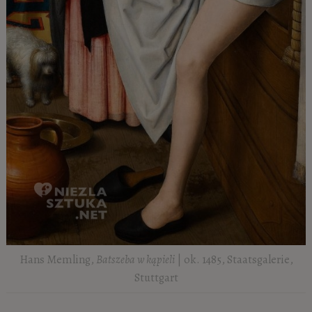
Hans Memling,
Batszeba w kąpieli
| ok. 1485, Staatsgalerie,
Stuttgart