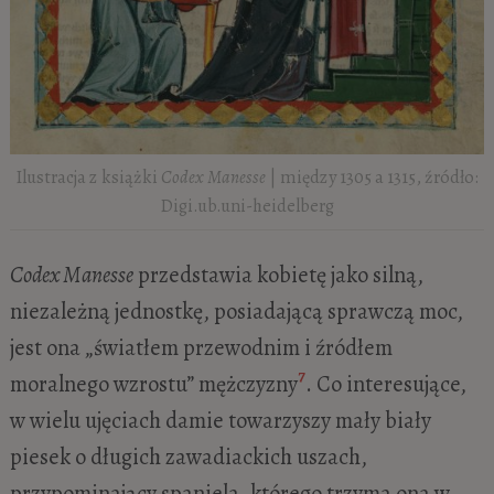
Ilustracja z książki
Codex Manesse
| między 1305 a 1315, źródło:
Digi.ub.uni-heidelberg
Codex Manesse
przedstawia kobietę jako silną,
niezależną jednostkę, posiadającą sprawczą moc,
jest ona „światłem przewodnim i źródłem
7
moralnego wzrostu” mężczyzny
. Co interesujące,
w wielu ujęciach damie towarzyszy mały biały
piesek o długich zawadiackich uszach,
przypominający spaniela, którego trzyma ona w