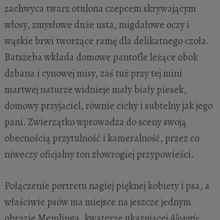
zachwyca twarz otulona czepcem skrywającym
włosy, zmysłowe duże usta, migdałowe oczy i
wąskie brwi tworzące ramę dla delikatnego czoła.
Batszeba wkłada domowe pantofle leżące obok
dzbana i cynowej misy, zaś tuż przy tej mini
martwej naturze widnieje mały biały piesek,
domowy przyjaciel, równie cichy i subtelny jak jego
pani. Zwierzątko wprowadza do sceny swoją
obecnością przytulność i kameralność, przez co
niweczy oficjalny ton złowrogiej przypowieści.
Połączenie portretu nagiej pięknej kobiety i psa, a
właściwie psów ma miejsce na jeszcze jednym
obrazie Memlinga, kwaterze ukazującej
Alegorię