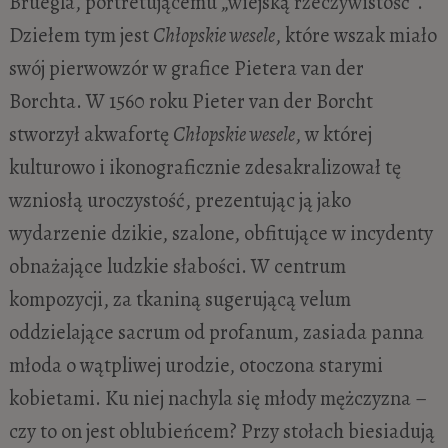
Bruegla, portretującemu „wiejską rzeczywistość”.
Dziełem tym jest
Chłopskie wesele
, które wszak miało
swój pierwowzór w grafice Pietera van der
Borchta. W 1560 roku Pieter van der Borcht
stworzył akwafortę
Chłopskie wesele
, w której
kulturowo i ikonograficznie zdesakralizował tę
wzniosłą uroczystość, prezentując ją jako
wydarzenie dzikie, szalone, obfitujące w incydenty
obnażające ludzkie słabości. W centrum
kompozycji, za tkaniną sugerującą velum
oddzielające sacrum od profanum, zasiada panna
młoda o wątpliwej urodzie, otoczona starymi
kobietami. Ku niej nachyla się młody mężczyzna –
czy to on jest oblubieńcem? Przy stołach biesiadują