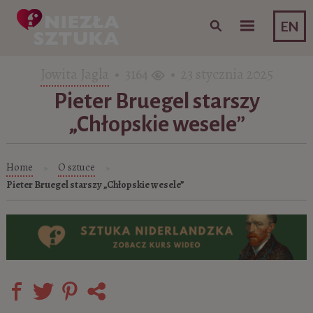
Skip to content
EN
Jowita Jagla
• 3164
• 23 stycznia 2025
Pieter Bruegel starszy
„Chłopskie wesele”
Home
O sztuce
»
»
Pieter Bruegel starszy „Chłopskie wesele”