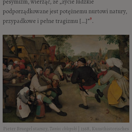
pesymizm, wierząc, że „życie ludzkie
podporządkowane jest potężnemu nurtowi natury,
9
przypadkowe i pełne tragizmu […]”
.
Pieter Bruegel starszy,
Taniec chłopski
| 1568, Kunsthistorisches