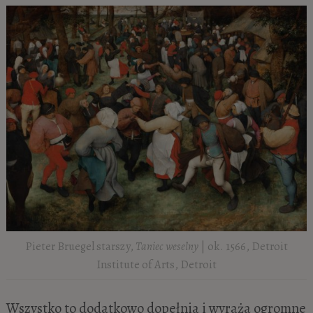
Pieter Bruegel starszy,
Taniec weselny
| ok. 1566, Detroit
Institute of Arts, Detroit
Wszystko to dodatkowo dopełnia i wyraża ogromne