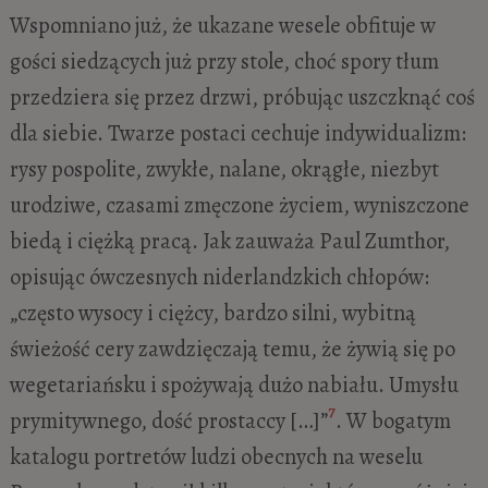
Wspomniano już, że ukazane wesele obfituje w
gości siedzących już przy stole, choć spory tłum
przedziera się przez drzwi, próbując uszczknąć coś
dla siebie. Twarze postaci cechuje indywidualizm:
rysy pospolite, zwykłe, nalane, okrągłe, niezbyt
urodziwe, czasami zmęczone życiem, wyniszczone
biedą i ciężką pracą. Jak zauważa Paul Zumthor,
opisując ówczesnych niderlandzkich chłopów:
„często wysocy i ciężcy, bardzo silni, wybitną
świeżość cery zawdzięczają temu, że żywią się po
wegetariańsku i spożywają dużo nabiału. Umysłu
7
prymitywnego, dość prostaccy […]”
. W bogatym
katalogu portretów ludzi obecnych na weselu