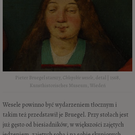
Pieter Bruegel starszy,
Chłopskie wesele
, detal | 1568,
Kunsthistorisches Museum, Wiedeń
Wesele powinno być wydarzeniem tłocznym i
takim też przedstawił je Bruegel. Przy stołach jest
już gęsto od biesiadników, w większości zajętych
jedzeniem, zajętych sobą i na sobie skupionych,