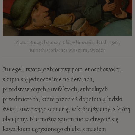
Pieter Bruegel starszy,
Chłopskie wesele
, detal | 1568,
Kunsthistorisches Museum, Wiedeń
Bruegel, tworząc zbiorowy portret osobowości,
skupia się jednocześnie na detalach,
przedstawionych artefaktach, subtelnych
przedmiotach, które przecież dopełniają ludzki
świat, stwarzając scenerię, w której żyjemy, z którą
obcujemy. Nie można zatem nie zachwycić się
kawałkiem ugryzionego chleba z masłem