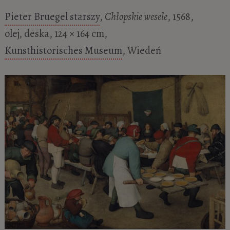
Pieter Bruegel starszy
,
Chłopskie wesele
, 1568,
olej, deska, 124 × 164 cm,
Kunsthistorisches Museum
, Wiedeń