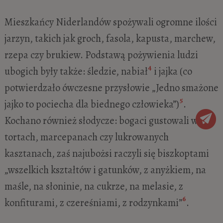
Mieszkańcy Niderlandów spożywali ogromne ilości
jarzyn, takich jak groch, fasola, kapusta, marchew,
rzepa czy brukiew. Podstawą pożywienia ludzi
4
ubogich były także: śledzie, nabiał
i jajka (co
potwierdzało ówczesne przysłowie „Jedno smażone
5
jajko to pociecha dla biednego człowieka”)
.
Kochano również słodycze: bogaci gustowali w
tortach, marcepanach czy lukrowanych
kasztanach, zaś najubożsi raczyli się biszkoptami
„wszelkich kształtów i gatunków, z anyżkiem, na
maśle, na słoninie, na cukrze, na melasie, z
6
konfiturami, z czereśniami, z rodzynkami”
.