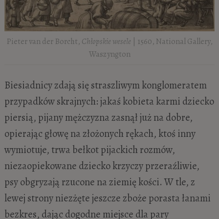
Pieter van der Borcht,
Chłopskie wesele
| 1560, National Gallery,
Waszyngton
Biesiadnicy zdają się straszliwym konglomeratem
przypadków skrajnych: jakaś kobieta karmi dziecko
piersią, pijany mężczyzna zasnął już na dobre,
opierając głowę na złożonych rękach, ktoś inny
wymiotuje, trwa bełkot pijackich rozmów,
niezaopiekowane dziecko krzyczy przeraźliwie,
psy obgryzają rzucone na ziemię kości. W tle, z
lewej strony niezżęte jeszcze zboże porasta łanami
bezkres, dając dogodne miejsce dla pary