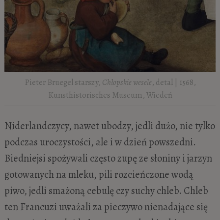
Pieter Bruegel starszy,
Chłopskie wesele
, detal | 1568,
Kunsthistorisches Museum, Wiedeń
Niderlandczycy, nawet ubodzy, jedli dużo, nie tylko
podczas uroczystości, ale i w dzień powszedni.
Biedniejsi spożywali często zupę ze słoniny i jarzyn
gotowanych na mleku, pili rozcieńczone wodą
piwo, jedli smażoną cebulę czy suchy chleb. Chleb
ten Francuzi uważali za pieczywo nienadające się