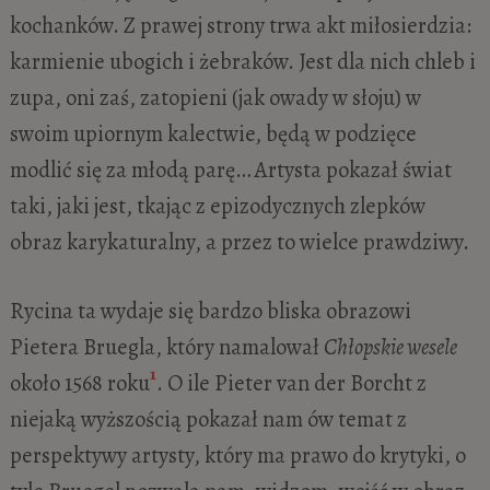
kochanków. Z prawej strony trwa akt miłosierdzia:
karmienie ubogich i żebraków. Jest dla nich chleb i
zupa, oni zaś, zatopieni (jak owady w słoju) w
swoim upiornym kalectwie, będą w podzięce
modlić się za młodą parę… Artysta pokazał świat
taki, jaki jest, tkając z epizodycznych zlepków
obraz karykaturalny, a przez to wielce prawdziwy.
Rycina ta wydaje się bardzo bliska obrazowi
Pietera Bruegla, który namalował
Chłopskie wesele
1
około 1568 roku
. O ile Pieter van der Borcht z
niejaką wyższością pokazał nam ów temat z
perspektywy artysty, który ma prawo do krytyki, o