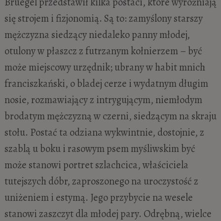
Bruegel przedstawił kilka postaci, które wyróżniają
się strojem i fizjonomią. Są to: zamyślony starszy
mężczyzna siedzący niedaleko panny młodej,
otulony w płaszcz z futrzanym kołnierzem – być
może miejscowy urzędnik; ubrany w habit mnich
franciszkański, o bladej cerze i wydatnym długim
nosie, rozmawiający z intrygującym, niemłodym
brodatym mężczyzną w czerni, siedzącym na skraju
stołu. Postać ta odziana wykwintnie, dostojnie, z
szablą u boku i rasowym psem myśliwskim być
może stanowi portret szlachcica, właściciela
tutejszych dóbr, zaproszonego na uroczystość z
uniżeniem i estymą. Jego przybycie na wesele
stanowi zaszczyt dla młodej pary. Odrębną, wielce