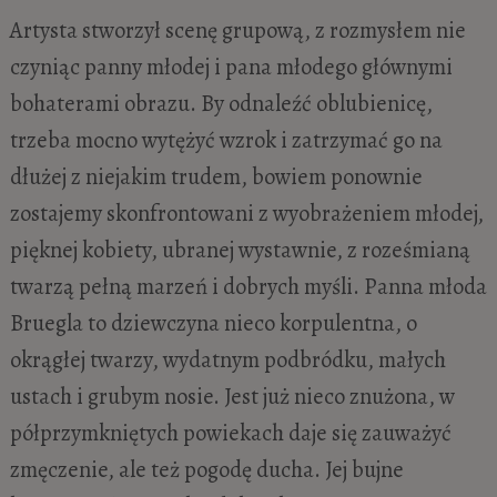
Artysta stworzył scenę grupową, z rozmysłem nie
czyniąc panny młodej i pana młodego głównymi
bohaterami obrazu. By odnaleźć oblubienicę,
trzeba mocno wytężyć wzrok i zatrzymać go na
dłużej z niejakim trudem, bowiem ponownie
zostajemy skonfrontowani z wyobrażeniem młodej,
pięknej kobiety, ubranej wystawnie, z roześmianą
twarzą pełną marzeń i dobrych myśli. Panna młoda
Bruegla to dziewczyna nieco korpulentna, o
okrągłej twarzy, wydatnym podbródku, małych
ustach i grubym nosie. Jest już nieco znużona, w
półprzymkniętych powiekach daje się zauważyć
zmęczenie, ale też pogodę ducha. Jej bujne