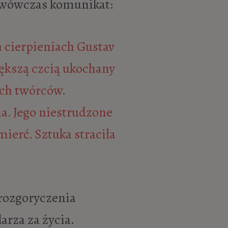
ł wówczas komunikat:
h cierpieniach Gustav
iększą czcią ukochany
ich twórców.
a. Jego niestrudzone
erć. Sztuka straciła
 rozgoryczenia
rza za życia.