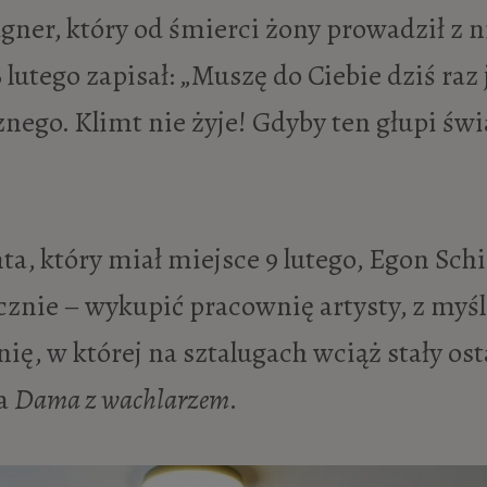
gner, który od śmierci żony prowadził z ni
lutego zapisał: „Muszę do Ciebie dziś raz 
sznego. Klimt nie żyje! Gdyby ten głupi świ
ta, który miał miejsce 9 lutego, Egon Sch
cznie – wykupić pracownię artysty, z myśl
, w której na sztalugach wciąż stały ost
ła
Dama z wachlarzem
.