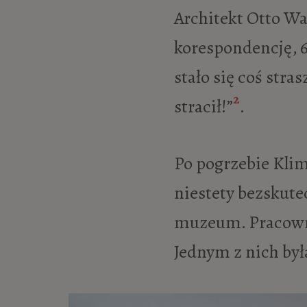
Architekt Otto Wa
korespondencję, 6 
stało się coś stra
2
stracił!”
.
Po pogrzebie Klim
niestety bezskute
muzeum. Pracownię
Jednym z nich by