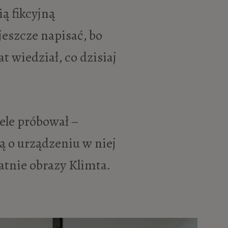
ą fikcyjną
jeszcze napisać, bo
at wiedział, co dzisiaj
iele próbował –
ą o urządzeniu w niej
atnie obrazy Klimta.