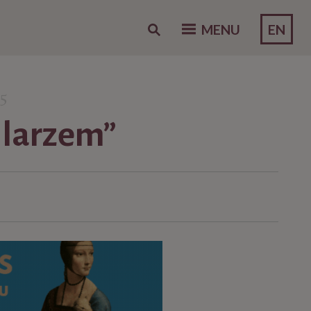
EN
MENU
5
hlarzem”