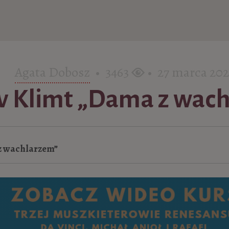
Agata Dobosz
• 3463
• 27 marca 202
v Klimt „Dama z wac
z wachlarzem”