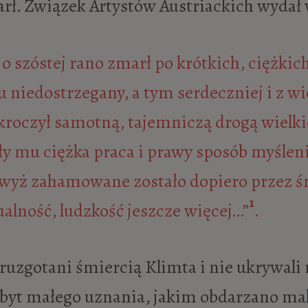
arł. Związek Artystów Austriackich wyda
 o szóstej rano zmarł po krótkich, ciężkic
u niedostrzegany, a tym serdeczniej i z w
 kroczył samotną, tajemniczą drogą wielk
y mu ciężka praca i prawy sposób myśleni
wyż zahamowane zostało dopiero przez śmi
1
alność, ludzkość jeszcze więcej…”
.
zdruzgotani śmiercią Klimta i nie ukrywali
byt małego uznania, jakim obdarzano mala