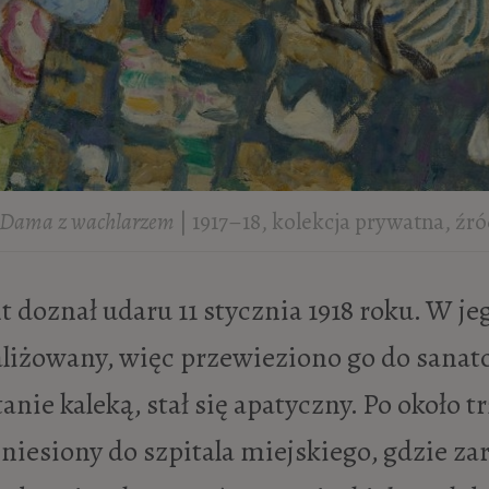
Dama z wachlarzem
| 1917–18, kolekcja prywatna, źr
liżowany, więc przewieziono go do sanat
tanie kaleką, stał się apatyczny. Po około 
eniesiony do szpitala miejskiego, gdzie zar