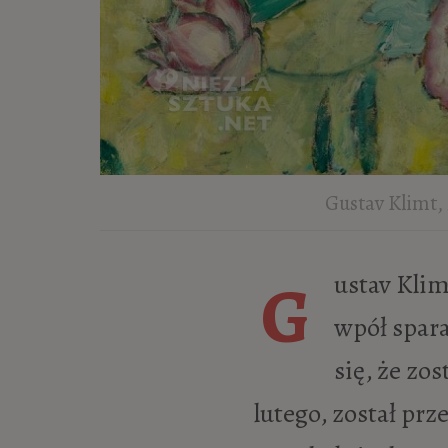
Gustav Klimt,
Gustav Klimt doznał udaru 11 stycznia 1918 roku. W jego wyniku został na
wpół spara
się, że zos
lutego, został prz