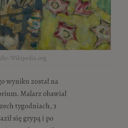
ódło: Wikipedia.org
orium. Malarz obawiał
trzech tygodniach, 3
aził się grypą i po