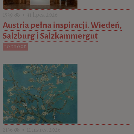
1539
• 31 lipca 2026
Austria pełna inspiracji. Wiedeń,
Salzburg i Salzkammergut
PODRÓŻE
2136
• 11 marca 2026