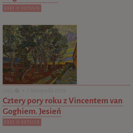
ESEJ O SZTUCE
3322
• 3 listopada 2025
Cztery pory roku z Vincentem van
Goghiem. Jesień
ESEJ O SZTUCE