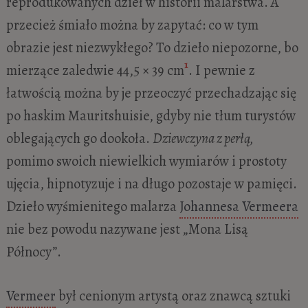
reprodukowanych dzieł w historii malarstwa. A
przecież śmiało można by zapytać: co w tym
obrazie jest niezwykłego? To dzieło niepozorne, bo
1
mierzące zaledwie 44,5 × 39 cm
. I pewnie z
łatwością można by je przeoczyć przechadzając się
po haskim Mauritshuisie, gdyby nie tłum turystów
oblegających go dookoła.
Dziewczyna z perłą,
pomimo swoich niewielkich wymiarów i prostoty
ujęcia, hipnotyzuje i na długo pozostaje w pamięci.
Dzieło wyśmienitego malarza
Johannesa Vermeera
nie bez powodu nazywane jest „Mona Lisą
Północy”.
Vermeer
był cenionym artystą oraz znawcą sztuki