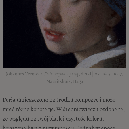
Johannes Vermeer,
Dziewczyna z perłą
, detal | ok. 1665–1667,
Mauritshuis, Haga
Perła umieszczona na środku kompozycji może
mieć różne konotacje. W średniowieczu ozdoba ta,
ze względu na swój blask i czystość koloru,
kojarzona była z niewinnością. Jednak w epoce