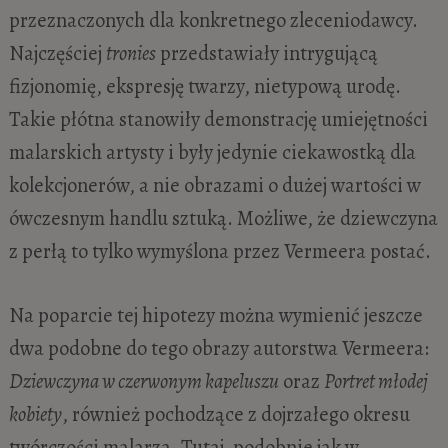
przeznaczonych dla konkretnego zleceniodawcy.
Najczęściej
tronies
przedstawiały intrygującą
fizjonomię, ekspresję twarzy, nietypową urodę.
Takie płótna stanowiły demonstrację umiejętności
malarskich artysty i były jedynie ciekawostką dla
kolekcjonerów, a nie obrazami o dużej wartości w
ówczesnym handlu sztuką. Możliwe, że dziewczyna
z perłą to tylko wymyślona przez Vermeera postać.
Na poparcie tej hipotezy można wymienić jeszcze
dwa podobne do tego obrazy autorstwa Vermeera:
Dziewczyna w czerwonym kapeluszu
oraz
Portret młodej
kobiety
, również pochodzące z dojrzałego okresu
twórczości malarza. Tutaj, podobnie jak w