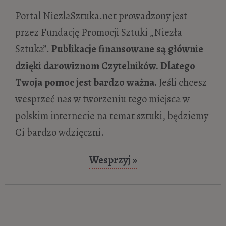
10 maja 2020
Portal NiezlaSztuka.net prowadzony jest
Rzeźbiarz pracuje w materii, aby materią
przez Fundację Promocji Sztuki „Niezła
być przestała. O życiu i twórczości
Sztuka”.
Publikacje finansowane są głównie
Bolesława Biegasa
- 22 kwietnia 2020
dzięki darowiznom Czytelników. Dlatego
Dante Gabriel Rossetti „Astarte Syriaca”
-
Twoja pomoc jest bardzo ważna.
Jeśli chcesz
29 lipca 2019
wesprzeć nas w tworzeniu tego miejsca w
Carel Fabritius „Szczygieł”
- 27 maja 2019
polskim internecie na temat sztuki, będziemy
Johannes Vermeer „Mleczarka”
- 18 marca
Ci bardzo wdzięczni.
2019
Wesprzyj »
Johannes Vermeer „Dziewczyna z perłą”
-
20 sierpnia 2018
Auguste Rodin. Na drodze do
modernizmu
- 29 kwietnia 2018