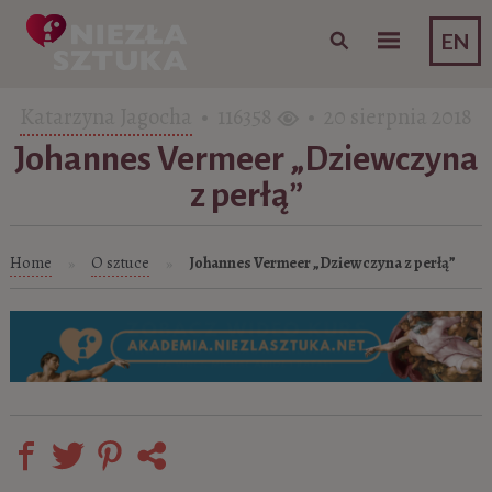
Skip to content
EN
Katarzyna Jagocha
• 116358
• 20 sierpnia 2018
Johannes Vermeer „Dziewczyna
z perłą”
Home
O sztuce
Johannes Vermeer „Dziewczyna z perłą”
»
»