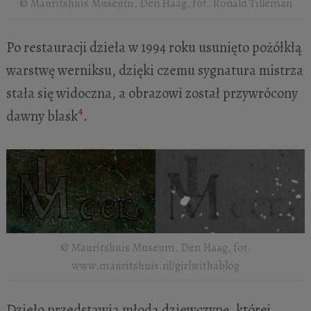
© Mauritshuis Museum, Den Haag, fot. Ronald Tilleman
Po restauracji dzieła w 1994 roku usunięto pożółkłą
warstwę werniksu, dzięki czemu sygnatura mistrza
stała się widoczna, a obrazowi został przywrócony
4
dawny blask
.
© Mauritshuis Museum, Den Haag, fot.
www.mauritshuis.nl/girlwithablog
Dzieło przedstawia młodą dziewczynę, której