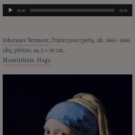
Odtwarzacz
00:00
00:00
plików
dźwiękowych
Johannes Vermeer
,
Dziewczyna z perłą
, ok. 1665–1666
olej, płótno, 44,5 × 39 cm,
Mauritshuis, Haga