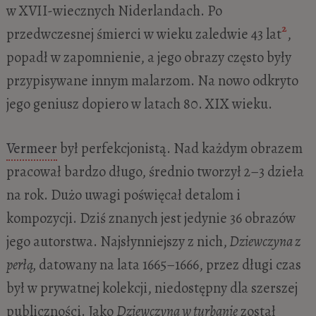
w XVII-wiecznych Niderlandach. Po
2
przedwczesnej śmierci w wieku zaledwie 43 lat
,
popadł w zapomnienie, a jego obrazy często były
przypisywane innym malarzom. Na nowo odkryto
jego geniusz dopiero w latach 80. XIX wieku.
Vermeer
był perfekcjonistą. Nad każdym obrazem
pracował bardzo długo, średnio tworzył 2–3 dzieła
na rok. Dużo uwagi poświęcał detalom i
kompozycji. Dziś znanych jest jedynie 36 obrazów
jego autorstwa. Najsłynniejszy z nich,
Dziewczyna z
perłą,
datowany na lata 1665–1666, przez długi czas
był w prywatnej kolekcji, niedostępny dla szerszej
publiczności. Jako
Dziewczyna w turbanie
został