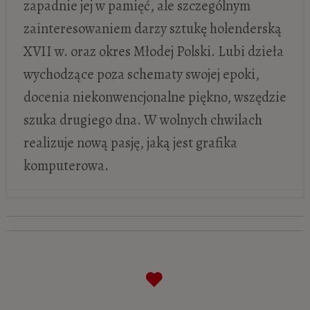
zapadnie jej w pamięć, ale szczególnym
zainteresowaniem darzy sztukę holenderską
XVII w. oraz okres Młodej Polski. Lubi dzieła
wychodzące poza schematy swojej epoki,
docenia niekonwencjonalne piękno, wszędzie
szuka drugiego dna. W wolnych chwilach
realizuje nową pasję, jaką jest grafika
komputerowa.
Pieter Bruegel starszy „Szalona Greta”
-
12 sierpnia 2021
Szkoła utrechcka, czyli caravaggionizm
północny
- 5 marca 2021
Johannes Vermeer „Alegoria Malarstwa”
-