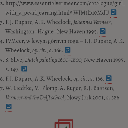
http://www.essentialvermeer.com/catalogue/girl_
with_a_pearl_earring.html#.WfMtl1u0MdU
F.J. Duparc, A.K. Wheelock,
Johannes Vermeer
,
Washington–Hague–New Haven 1995.
IVMeer, w lewym górnym rogu – F.J. Duparc, A.K.
Wheelock,
op. cit
., s. 166.
S. Slive,
Dutch painting 1600–1800,
New Haven 1995,
s. 149.
F.J. Duparc, A.K. Wheelock,
op. cit
., s. 166.
W. Liedtke, M. Plomp, A. Ruger, R.J. Baarsen,
Vermeer and the Delft school
, Nowy Jork 2001, s. 386.