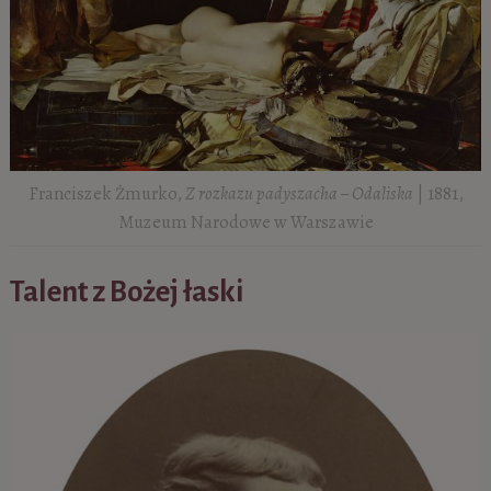
Franciszek Żmurko,
Z rozkazu padyszacha – Odaliska
| 1881,
Muzeum Narodowe w Warszawie
Talent z Bożej łaski