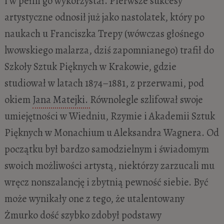
i w pełni go wykorzystał. Pierwsze sukcesy
artystyczne odnosił już jako nastolatek, który po
naukach u Franciszka Trepy (wówczas głośnego
lwowskiego malarza, dziś zapomnianego) trafił do
Szkoły Sztuk Pięknych w Krakowie, gdzie
studiował w latach 1874–1881, z przerwami, pod
okiem
Jana Matejki.
Równolegle szlifował swoje
umiejętności w Wiedniu, Rzymie i Akademii Sztuk
Pięknych w Monachium u Aleksandra Wagnera. Od
początku był bardzo samodzielnym i świadomym
swoich możliwości artystą, niektórzy zarzucali mu
wręcz nonszalancję i zbytnią pewność siebie. Być
może wynikały one z tego, że utalentowany
Żmurko dość szybko zdobył podstawy