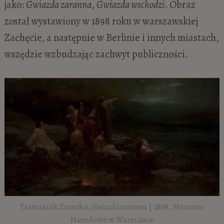
jako:
Gwiazda zaranna
,
Gwiazda wschodzi
. Obraz
został wystawiony w 1898 roku w warszawskiej
Zachęcie, a następnie w Berlinie i innych miastach,
wszędzie wzbudzając zachwyt publiczności.
Franciszek Żmurko,
Gwiazda zaranna
| 1898, Muzeum
Narodowe w Warszawie