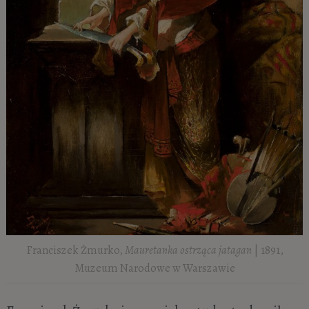
Franciszek Żmurko,
Mauretanka ostrząca jatagan
| 1891,
Muzeum Narodowe w Warszawie