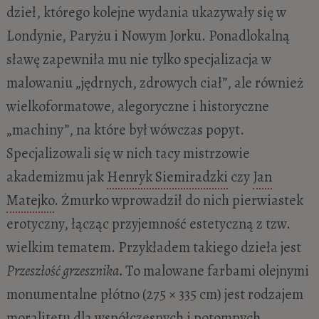
dzieł, którego kolejne wydania ukazywały się w
Londynie, Paryżu i Nowym Jorku. Ponadlokalną
sławę zapewniła mu nie tylko specjalizacja w
malowaniu „jędrnych, zdrowych ciał”, ale również
wielkoformatowe, alegoryczne i historyczne
„machiny”, na które był wówczas popyt.
Specjalizowali się w nich tacy mistrzowie
akademizmu jak
Henryk Siemiradzki
czy
Jan
Matejko
. Żmurko wprowadził do nich pierwiastek
erotyczny, łącząc przyjemność estetyczną z tzw.
wielkim tematem. Przykładem takiego dzieła jest
Przeszłość grzesznika.
To malowane farbami olejnymi
monumentalne płótno (275 × 335 cm) jest rodzajem
moralitetu dla współczesnych i potomnych