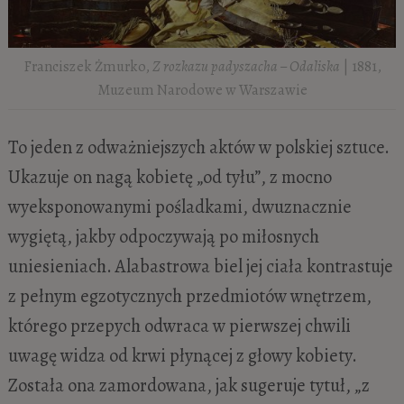
Franciszek Żmurko,
Z rozkazu padyszacha – Odaliska
| 1881,
Muzeum Narodowe w Warszawie
To jeden z odważniejszych aktów w polskiej sztuce.
Ukazuje on nagą kobietę „od tyłu”, z mocno
wyeksponowanymi pośladkami, dwuznacznie
wygiętą, jakby odpoczywają po miłosnych
uniesieniach. Alabastrowa biel jej ciała kontrastuje
z pełnym egzotycznych przedmiotów wnętrzem,
którego przepych odwraca w pierwszej chwili
uwagę widza od krwi płynącej z głowy kobiety.
Została ona zamordowana, jak sugeruje tytuł, „z