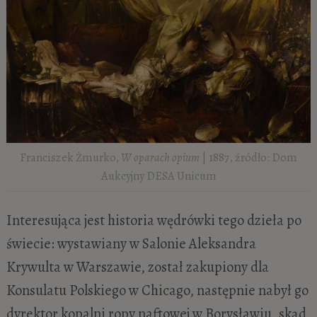
Franciszek Żmurko,
W oparach opium
| 1887, źródło: Dom
Aukcyjny DESA Unicum
Interesująca jest historia wędrówki tego dzieła po
świecie: wystawiany w Salonie Aleksandra
Krywulta w Warszawie, został zakupiony dla
Konsulatu Polskiego w Chicago, następnie nabył go
dyrektor kopalni ropy naftowej w Borysławiu, skąd