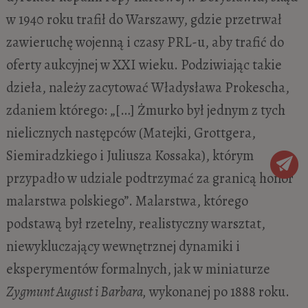
w 1940 roku trafił do Warszawy, gdzie przetrwał
zawieruchę wojenną i czasy PRL-u, aby trafić do
oferty aukcyjnej w XXI wieku. Podziwiając takie
dzieła, należy zacytować Władysława Prokescha,
zdaniem którego: „[…] Żmurko był jednym z tych
nielicznych następców (Matejki, Grottgera,
Siemiradzkiego i Juliusza Kossaka), którym
przypadło w udziale podtrzymać za granicą honor
malarstwa polskiego”. Malarstwa, którego
podstawą był rzetelny, realistyczny warsztat,
niewykluczający wewnętrznej dynamiki i
eksperymentów formalnych, jak w miniaturze
Zygmunt August i Barbara,
wykonanej po 1888 roku.