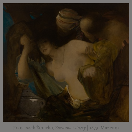
Franciszek Żmurko,
Zuzanna i starcy
| 1879, Muzeum