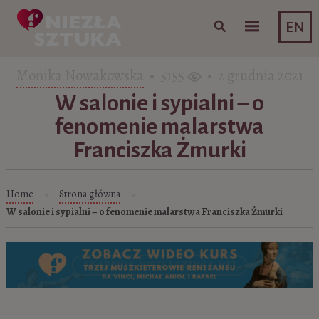
Skip to content
EN
Monika Nowakowska
• 5155
• 2 grudnia 2021
W salonie i sypialni – o
fenomenie malarstwa
Franciszka Żmurki
Home
Strona główna
»
»
W salonie i sypialni – o fenomenie malarstwa Franciszka Żmurki