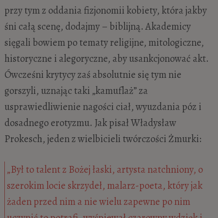
przy tym z oddania fizjonomii kobiety, która jakby
śni całą scenę, dodajmy – biblijną. Akademicy
sięgali bowiem po tematy religijne, mitologiczne,
historyczne i alegoryczne, aby usankcjonować akt.
Ówcześni krytycy zaś absolutnie się tym nie
gorszyli, uznając taki „kamuflaż” za
usprawiedliwienie nagości ciał, wyuzdania póz i
dosadnego erotyzmu. Jak pisał Władysław
Prokesch, jeden z wielbicieli twórczości Żmurki:
„Był to talent z Bożej łaski, artysta natchniony, o
szerokim locie skrzydeł, malarz-poeta, który jak
żaden przed nim a nie wielu zapewne po nim
uczynić to potrafi, wyśpiewał czarowny wdzięk i