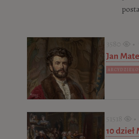
posta
3580
• 7
Jan Mate
ARCYDZIEŁO
51518
• 
10 dzieł