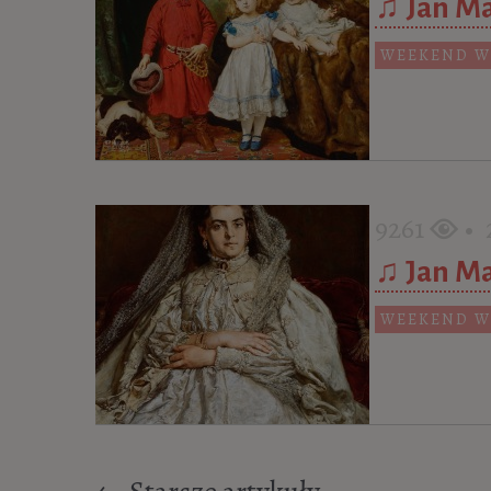
♫ Jan Ma
WEEKEND W
9261
• 2
♫ Jan Ma
WEEKEND W