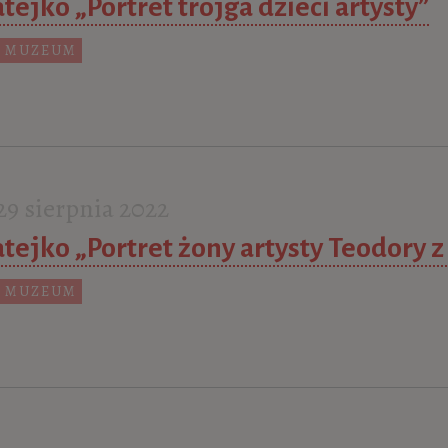
tejko „Portret trojga dzieci artysty”
 MUZEUM
9 sierpnia 2022
tejko „Portret żony artysty Teodory 
 MUZEUM