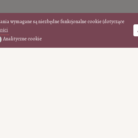
łania wymagane są niezbędne funkcjonalne cookie (dotyczące
ości
Analityczne cookie
ityczne cookie
WSPIERAJ jednor
0
50
100