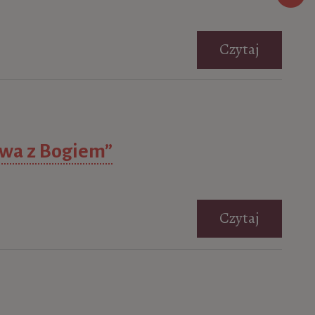
Czytaj
owa z Bogiem”
Czytaj