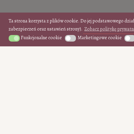
Ta strona korzysta z plików cookie. Do jej podstawowego dzia
zabezpieczeń oraz ustawień strony).
Zobacz politykę prywatn
Funkcjonalne cookie
Marketingowe cookie
Funkcjonalne cookie
Marketingowe cookie
Anal
WSPIERAJ regularnie (PayPal)
15
35
50
10