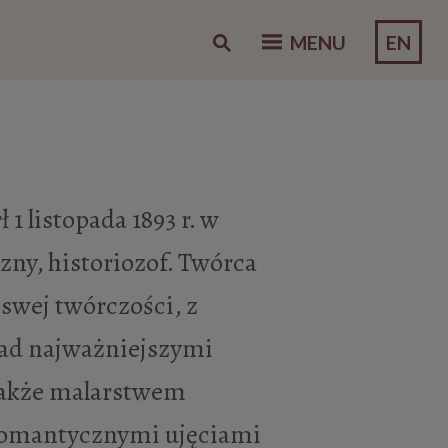
EN
MENU
 1 listopada 1893 r. w
zny, historiozof. Twórca
swej twórczości, z
ad najważniejszymi
 także malarstwem
 romantycznymi ujęciami