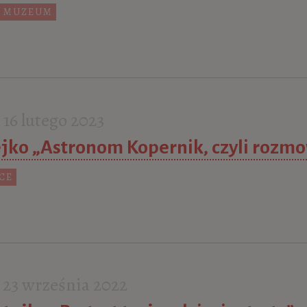
 MUZEUM
16 lutego 2023
jko „Astronom Kopernik, czyli rozm
UCE
23 września 2022