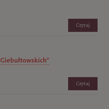
Czytaj
z Giebułtowskich”
Czytaj