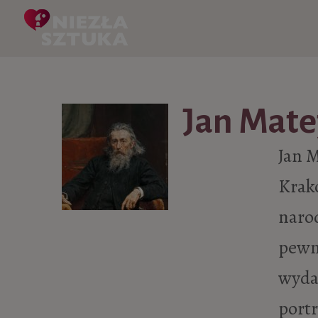
Skip to content
Jan Mate
Jan M
Krako
naro
pewn
wyda
port