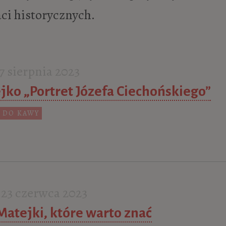
ci historycznych.
 sierpnia 2023
jko „Portret Józefa Ciechońskiego”
 DO KAWY
23 czerwca 2023
 Matejki, które warto znać