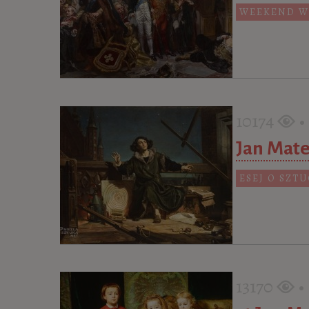
WEEKEND W
10174
• 
Jan Mate
ESEJ O SZT
13170
• 