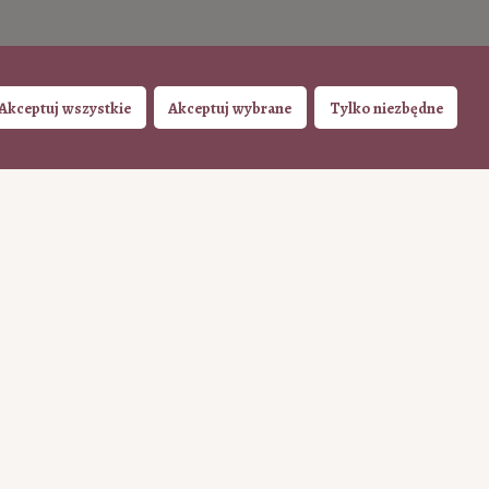
Akceptuj wszystkie
Akceptuj wybrane
Tylko niezbędne
azowo (Tpay)
200
ILE CHCESZ