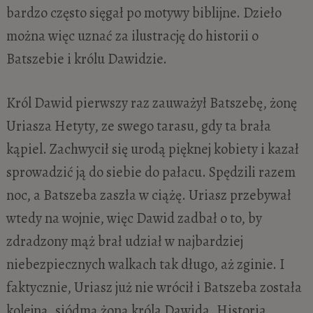
bardzo często sięgał po motywy biblijne. Dzieło
można więc uznać za ilustrację do historii o
Batszebie i królu Dawidzie.
Król Dawid pierwszy raz zauważył Batszebę, żonę
Uriasza Hetyty, ze swego tarasu, gdy ta brała
kąpiel. Zachwycił się urodą pięknej kobiety i kazał
sprowadzić ją do siebie do pałacu. Spędzili razem
noc, a Batszeba zaszła w ciążę. Uriasz przebywał
wtedy na wojnie, więc Dawid zadbał o to, by
zdradzony mąż brał udział w najbardziej
niebezpiecznych walkach tak długo, aż zginie. I
faktycznie, Uriasz już nie wrócił i Batszeba została
kolejną, siódmą żoną króla Dawida. Historia