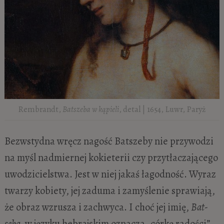
Rembrandt,
Batszeba w kąpieli
, detal | 1654, Luwr, Paryż
Bezwstydna wręcz nagość Batszeby nie przywodzi
na myśl nadmiernej kokieterii czy przytłaczającego
uwodzicielstwa. Jest w niej jakaś łagodność. Wyraz
twarzy kobiety, jej zaduma i zamyślenie sprawiają,
że obraz wzrusza i zachwyca. I choć jej imię,
Bat-
seba,
w języku hebrajskim oznacza „córkę radości”,