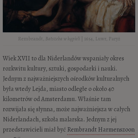
Rembrandt,
Batszeba w kąpieli
| 1654, Luwr, Paryż
Wiek XVII to dla Niderlandów wspaniały okres
rozkwitu kultury, sztuki, gospodarki i nauki.
Jednym z najważniejszych ośrodków kulturalnych
była wtedy Lejda, miasto odległe o około 40
kilometrów od Amsterdamu. Właśnie tam
rozwijała się słynna, może najważniejsza w całych
Niderlandach, szkoła malarska. Jednym z jej
przedstawicieli miał być
Rembrandt Harmenszoon