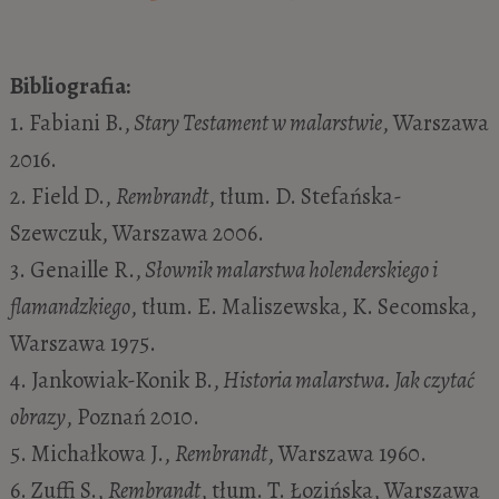
Bibliografia:
1. Fabiani B.,
Stary Testament w malarstwie
, Warszawa
2016.
2. Field D.,
Rembrandt
, tłum. D. Stefańska-
Szewczuk, Warszawa 2006.
3. Genaille R.,
Słownik malarstwa holenderskiego i
flamandzkiego
, tłum. E. Maliszewska, K. Secomska,
Warszawa 1975.
4. Jankowiak-Konik B.,
Historia malarstwa. Jak czytać
obrazy
, Poznań 2010.
5. Michałkowa J.,
Rembrandt
, Warszawa 1960.
6. Zuffi S.,
Rembrandt
, tłum. T. Łozińska, Warszawa