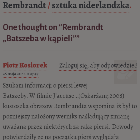
Rembrandt
/
sztuka niderlandzka
.
5 miejsc, które musisz zobaczyć w
Weimarze
- 26 czerwca 2025
One thought on “
Rembrandt
„Batszeba w kąpieli”
”
Piotr Kosiorek
Zaloguj się, aby odpowiedzieć
25 maja 2022 o 07:47
Szukam informacji o piersi lewej
Batszeby. W filmie J’accuse…(Oskarżam; 2008)
kustoszka obrazow Rembrandta wspomina iż był to
pozniejszy nałożony werniks naśladujący zmianę
uważana przez niektórych za raka piersi. Dowody
potwierdziły że na początku pierś wyglądała