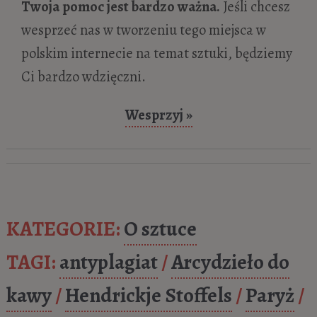
Prawdziwa historia Celii Paul – artystki,
Twoja pomoc jest bardzo ważna.
Jeśli chcesz
która maluje ciszę
- 28 stycznia 2026
wesprzeć nas w tworzeniu tego miejsca w
Leonardo da Vinci „Salvator Mundi”
- 27
polskim internecie na temat sztuki, będziemy
listopada 2025
Ci bardzo wdzięczni.
Czułość artysty. Życie i twórczość
Wesprzyj »
Waldemara Cwenarskiego
- 3
października 2025
Johannes Vermeer „Widok Delft”
- 25
września 2025
Piękno czasami wyrasta z popiołów.
KATEGORIE:
O sztuce
Historia Catherine i Christiana Diorów
-
TAGI:
antyplagiat
/
Arcydzieło do
24 sierpnia 2025
Sarah Bernhardt – święty potwór o
kawy
/
Hendrickje Stoffels
/
Paryż
/
złotym głosie
- 24 lipca 2025