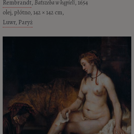
Rembrandt
,
Batszeba w kąpieli
, 1654
olej, płótno, 142 × 142 cm,
Luwr, Paryż