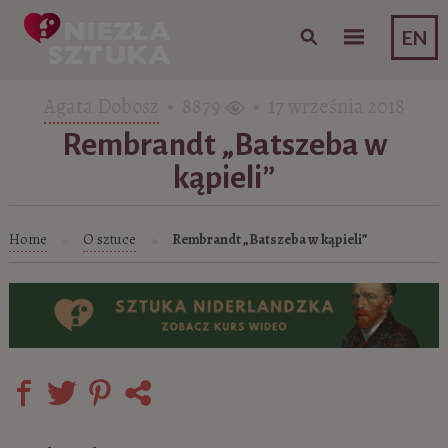
Skip to content
EN
Agata Dobosz
• 8879
• 17 września 2018
Rembrandt „Batszeba w
kąpieli”
Home
O sztuce
Rembrandt „Batszeba w kąpieli”
»
»