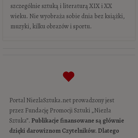
szczególnie sztuką i literaturą XIX i XX
wieku. Nie wyobraża sobie dnia bez książki,
muzyki, kilku obrazów i sportu.
Antoni Gaudí i jego baśniowa
architektura w 100. rocznicę śmierci
mistrza!
- 10 lipca 2026
Gierymscy – dwóch braci, dwie
wrażliwości
- 24 czerwca 2026
Czarna Wenus zostaje szpiegiem.
Portal NiezlaSztuka.net prowadzony jest
Niezwykła historia Josephine Baker
- 6
przez Fundację Promocji Sztuki „Niezła
maja 2026
Sztuka”.
Publikacje finansowane są głównie
Wyjść z cienia Luciana Freuda.
dzięki darowiznom Czytelników. Dlatego