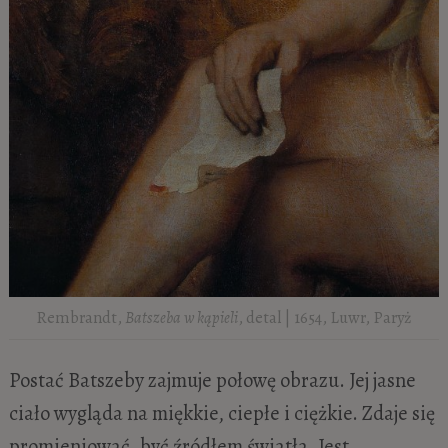
Rembrandt,
Batszeba w kąpieli
, detal | 1654, Luwr, Paryż
Postać Batszeby zajmuje połowę obrazu. Jej jasne
ciało wygląda na miękkie, ciepłe i ciężkie. Zdaje się
promieniować, być źródłem światła. Jest