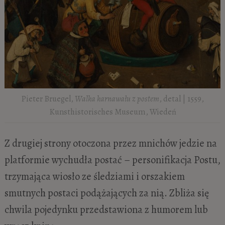
Pieter Bruegel,
Walka karnawału z postem
, detal | 1559,
Kunsthistorisches Museum, Wiedeń
Z drugiej strony otoczona przez mnichów jedzie na
platformie wychudła postać – personifikacja Postu,
trzymająca wiosło ze śledziami i orszakiem
smutnych postaci podążających za nią. Zbliża się
chwila pojedynku przedstawiona z humorem lub