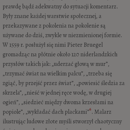
prawdę bądź adekwatny do sytuacji komentarz.
Były znane każdej warstwie społecznej, a
przekazywane z pokolenia na pokolenie są
używane do dziś, zwykle w niezmienionej formie.
W 1559 r. posłużył się nimi Pieter Bruegel
gromadząc na płótnie około 120 niderlandzkich
przysłów takich jak: „uderzać głową w mur”,
„trzymać świat na wielkim palcu”, „trzeba się
zgiąć, by przejść przez świat”, „powiesić śledzia za
skrzela”, „nieść w jednej ręce wodę, w drugiej
ogień”, „siedzieć między dwoma krzesłami na
6
popiole”, „wykładać dach plackami”
. Malarz
ilustrując ludowe złote myśli stworzył chaotyczny