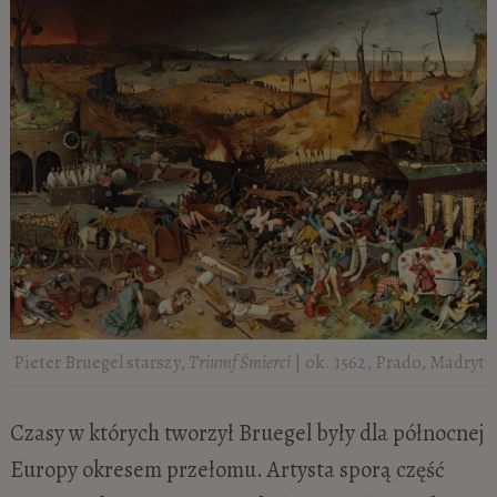
Pieter Bruegel starszy,
Triumf Śmierci
| ok. 1562, Prado, Madryt
Czasy w których tworzył Bruegel były dla północnej
Europy okresem przełomu. Artysta sporą część