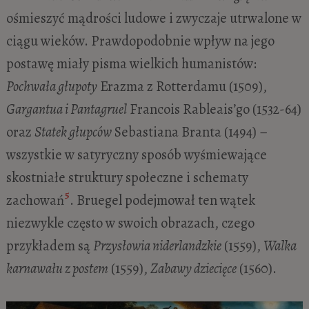
ośmieszyć mądrości ludowe i zwyczaje utrwalone w
ciągu wieków. Prawdopodobnie wpływ na jego
postawę miały pisma wielkich humanistów:
Pochwała głupoty
Erazma z Rotterdamu (1509),
Gargantua i Pantagruel
Francois Rableais’go (1532-64)
oraz
Statek głupców
Sebastiana Branta (1494) –
wszystkie w satyryczny sposób wyśmiewające
skostniałe struktury społeczne i schematy
5
zachowań
. Bruegel podejmował ten wątek
niezwykle często w swoich obrazach, czego
przykładem są
Przysłowia niderlandzkie
(1559),
Walka
karnawału z postem
(1559),
Zabawy dziecięce
(1560).