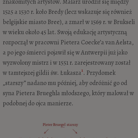
znakomitych artystów. Malarz urodził się między
1525 a 1530 r. koło Bredy (lecz wskazuje się również
belgijskie miasto Bree), a zmarł w 1569 r. w Brukseli
w wieku około 45 lat. Swoją edukację artystyczną
rozpoczął w pracowni Pietera Coecke’a van Aelsta,
a po jego śmierci pojawił się w Antwerpii już jako
wyzwolony mistrz i w 1551 r. zarejestrowany został
1
w tamtejszej gildii św. Łukasza
. Przydomek
„starszy” nadano mu później, aby odróżnić go od
syna Pietera Brueghla młodszego, który malował w
podobnej do ojca manierze.