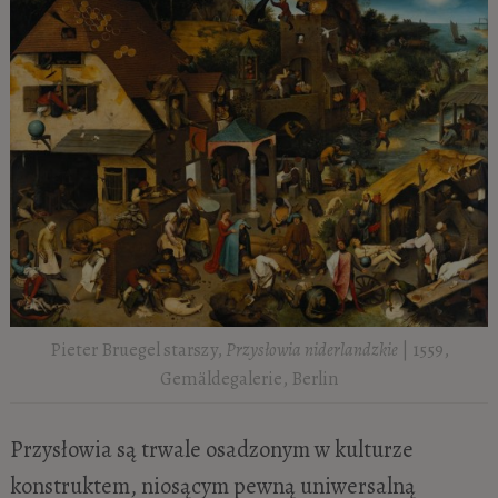
Pieter Bruegel starszy,
Przysłowia niderlandzkie
| 1559,
Gemäldegalerie, Berlin
Przysłowia są trwale osadzonym w kulturze
konstruktem, niosącym pewną uniwersalną