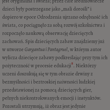
jest oryginalna i świeża; przez całe średniowiecze
dzieci były postrzegane jako „mali dorośli” i
dopiero w epoce Odrodzenia ujrzano odrębność ich
świata, co pociągnęło za sobą rozwój szkolnictwa i
rozpoczęło naukową obserwację dziecięcych
zachowań. Spis dziecięcych zabaw znajdziemy już
w utworze
Gargantua i Pantagruel
, w którym autor
wylicza dziecięce zabawy podkreślając przy tym ich
8
pożyteczność w procesie edukacji
. Niektórzy
uczeni doszukują się w tym obrazie drwiny z
bezmyślności i beztroskiej naiwności ludzkiej
przedstawionej za pomocą dziecięcych gier,
pełnych niekontrolowanych emocji i instynktów.
Pozostali utrzymują, iż obraz jest jedynie