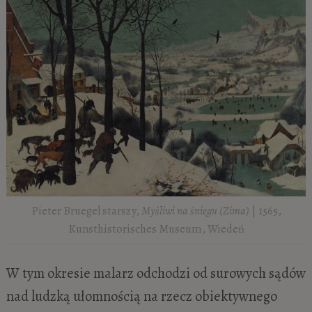
Pieter Bruegel starszy,
Myśliwi na śniegu (Zima)
| 1565,
Kunsthistorisches Museum, Wiedeń
W tym okresie malarz odchodzi od surowych sądów
nad ludzką ułomnością na rzecz obiektywnego