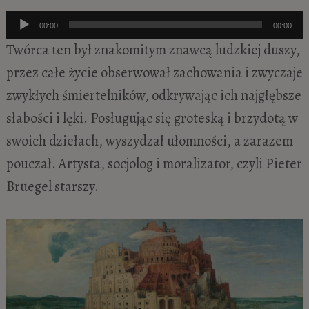
Odtwarzacz
00:00
00:00
plików
Twórca ten był znakomitym znawcą ludzkiej duszy,
dźwiękowych
przez całe życie obserwował zachowania i zwyczaje
zwykłych śmiertelników, odkrywając ich najgłębsze
słabości i lęki. Posługując się groteską i brzydotą w
swoich dziełach, wyszydzał ułomności, a zarazem
pouczał. Artysta, socjolog i moralizator, czyli Pieter
Bruegel starszy.