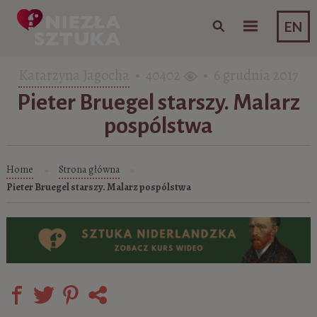
Skip to content
EN
Katarzyna Jagocha
• 40402
• 6 grudnia 2017
Pieter Bruegel starszy. Malarz
pospólstwa
Home
Strona główna
»
»
Pieter Bruegel starszy. Malarz pospólstwa