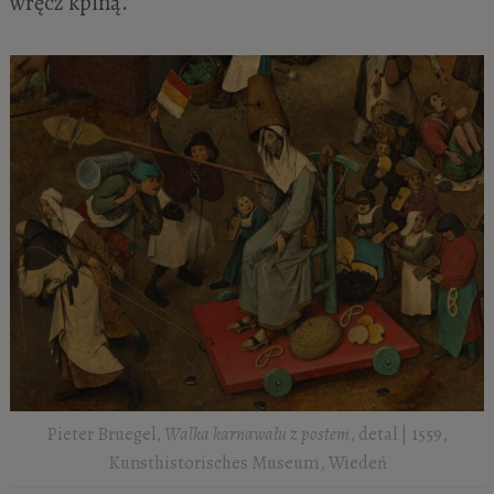
wręcz kpiną.
Pieter Bruegel,
Walka karnawału z postem
, detal | 1559,
Kunsthistorisches Museum, Wiedeń