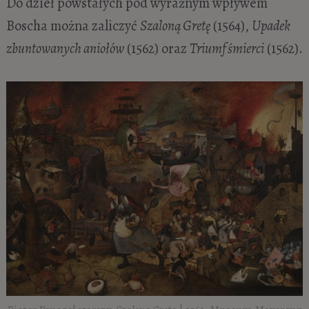
Do dzieł powstałych pod wyraźnym wpływem
Boscha można zaliczyć
Szaloną Gretę
(1564),
Upadek
zbuntowanych aniołów
(1562) oraz
Triumf śmierci
(1562).