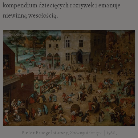
kompendium dziecięcych rozrywek i emanuje
niewinną wesołością.
Pieter Bruegel starszy,
Zabawy dziecięce
| 1560,