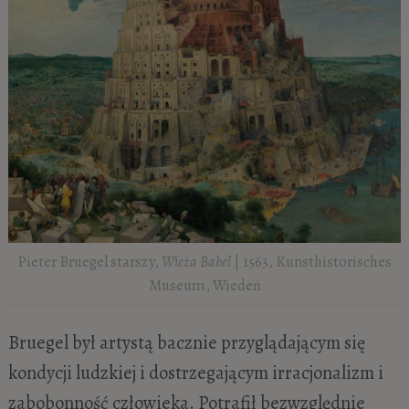
Pieter Bruegel starszy,
Wieża Babel
| 1563, Kunsthistorisches
Museum, Wiedeń
Bruegel był artystą bacznie przyglądającym się
kondycji ludzkiej i dostrzegającym irracjonalizm i
zabobonność człowieka. Potrafił bezwzględnie