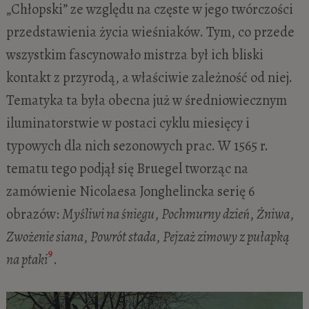
„Chłopski” ze względu na częste w jego twórczości
przedstawienia życia wieśniaków. Tym, co przede
wszystkim fascynowało mistrza był ich bliski
kontakt z przyrodą, a właściwie zależność od niej.
Tematyka ta była obecna już w średniowiecznym
iluminatorstwie w postaci cyklu miesięcy i
typowych dla nich sezonowych prac. W 1565 r.
tematu tego podjął się Bruegel tworząc na
zamówienie Nicolaesa Jonghelincka serię 6
obrazów:
Myśliwi na śniegu
,
Pochmurny dzień
,
Żniwa
,
Zwożenie siana
,
Powrót stada
,
Pejzaż zimowy z pułapką
9
na ptaki
.