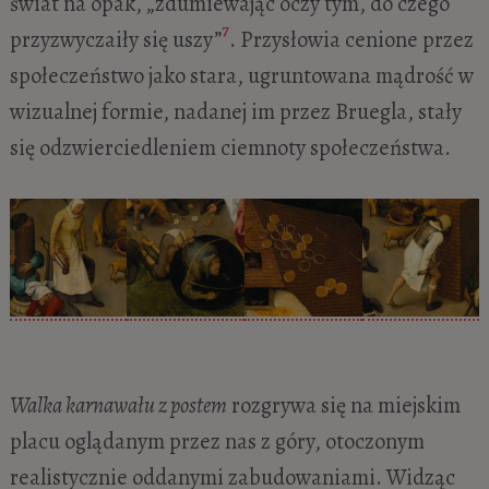
świat na opak, „zdumiewając oczy tym, do czego
7
przyzwyczaiły się uszy”
. Przysłowia cenione przez
społeczeństwo jako stara, ugruntowana mądrość w
wizualnej formie, nadanej im przez Bruegla, stały
się odzwierciedleniem ciemnoty społeczeństwa.
Walka karnawału z postem
rozgrywa się na miejskim
placu oglądanym przez nas z góry, otoczonym
realistycznie oddanymi zabudowaniami. Widząc