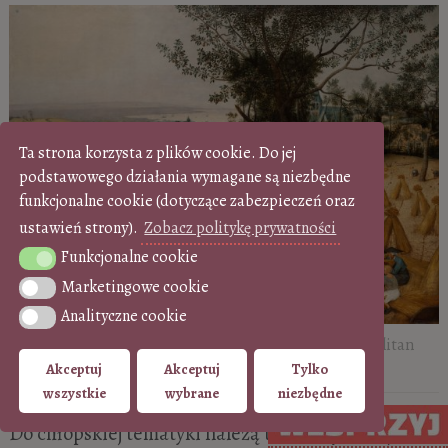
Ta strona korzysta z plików cookie. Do jej
podstawowego działania wymagane są niezbędne
funkcjonalne cookie (dotyczące zabezpieczeń oraz
ustawień strony).
Zobacz politykę prywatności
Funkcjonalne cookie
Funkcjonalne cookie
Marketingowe cookie
Marketingowe cookie
Analityczne cookie
Analityczne cookie
Pieter Bruegel starszy,
Żniwa (Lato)
| 1565, Metropolitan
Museum of Art, Nowy Jork
Akceptuj
Akceptuj
Tylko
wszystkie
wybrane
niezbędne
Do chłopskiej tematyki należą też sceny z wiejskich