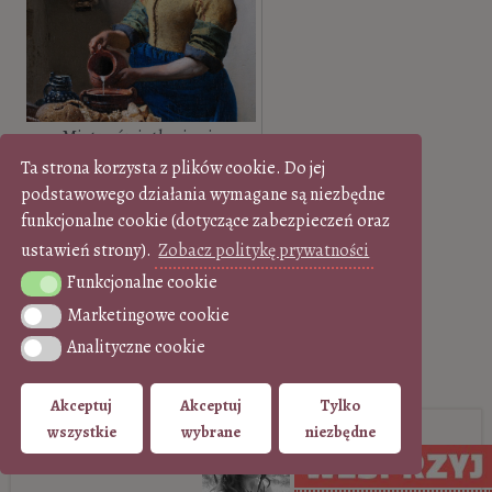
Mistrz światłocienia
ludzkich dusz. Johannes
Ta strona korzysta z plików cookie. Do jej
podstawowego działania wymagane są niezbędne
Vermeer van Delft
funkcjonalne cookie (dotyczące zabezpieczeń oraz
ustawień strony).
Zobacz politykę prywatności
Funkcjonalne cookie
Funkcjonalne cookie
Marketingowe cookie
Marketingowe cookie
Dziennik włoski – Florencja
Analityczne cookie
Analityczne cookie
Info
Lista artykułów
Akceptuj
Akceptuj
Tylko
wszystkie
wybrane
niezbędne