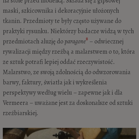
na stole przed modelką. Składa się z gipsowej
maski, szkicownika i dekoracyjnie ułożonych
tkanin. Przedmioty te były często używane do
praktyki rysunku. Niektórzy badacze widzą w tych
8
przedmiotach aluzję do
paragone
– odwiecznej
rywalizacji między rzeźbą a malarstwem o to, która
ze sztuk potrafi lepiej oddać rzeczywistość.
Malarstwo, ze swoją zdolnością do odwzorowania
barwy, faktury, światła jak i wykreślenia
perspektywy według wielu – zapewne jak i dla
Vermeera – uważane jest za doskonalsze od sztuki
rzeźbiarskiej.