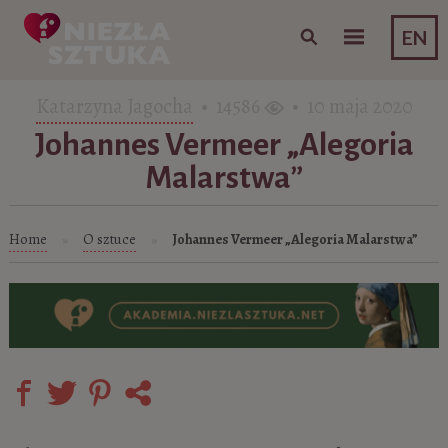
Skip to content
EN
Katarzyna Jagocha
• 14586
• 10 maja 2020
Johannes Vermeer „Alegoria
Malarstwa”
Home
O sztuce
Johannes Vermeer „Alegoria Malarstwa”
»
»