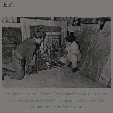
4
dziś
.
Obrońcy skarbów – Daniel Kern i Max Eder oglądają obraz
Vermeera
Alegoria malarstwa
w kopalni w Altaussee, fot.
Monuments Men Foundation