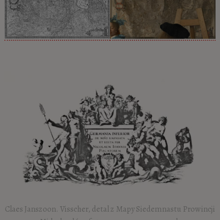
Claes Janszoon. Visscher, detal z Mapy Siedemnastu Prowincji