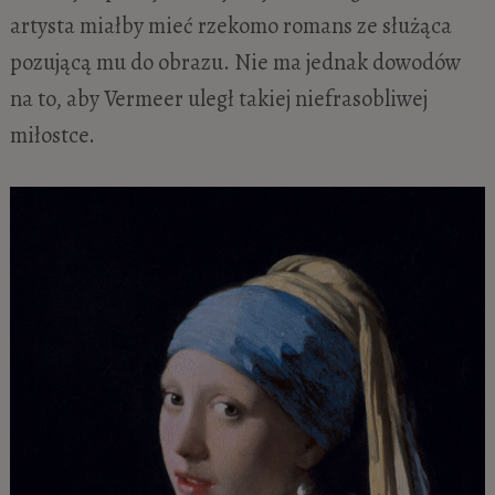
artysta miałby mieć rzekomo romans ze służąca
pozującą mu do obrazu. Nie ma jednak dowodów
na to, aby Vermeer uległ takiej niefrasobliwej
miłostce.