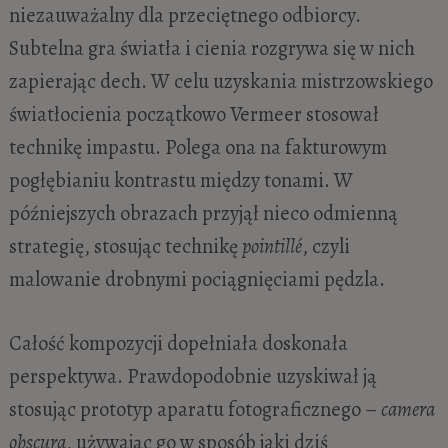
niezauważalny dla przeciętnego odbiorcy.
Subtelna gra światła i cienia rozgrywa się w nich
zapierając dech. W celu uzyskania mistrzowskiego
światłocienia początkowo Vermeer stosował
technikę impastu. Polega ona na fakturowym
pogłębianiu kontrastu między tonami. W
późniejszych obrazach przyjął nieco odmienną
strategię, stosując technikę
pointillé
, czyli
malowanie drobnymi pociągnięciami pędzla.
Całość kompozycji dopełniała doskonała
perspektywa. Prawdopodobnie uzyskiwał ją
stosując prototyp aparatu fotograficznego –
camera
obscura
, używając go w sposób jaki dziś