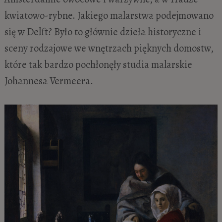
kwiatowo-rybne. Jakiego malarstwa podejmowano
się w Delft? Było to głównie dzieła historyczne i
sceny rodzajowe we wnętrzach pięknych domostw,
które tak bardzo pochłonęły studia malarskie
Johannesa Vermeera.