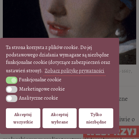
Ta strona korzysta z plików cookie. Do jej
podstawowego działania wymagane są niezbędne
funkcjonalne cookie (dotyczące zabezpieczeń oraz
ustawień strony).
Zobacz politykę prywatności
Johannes Vermeer,
Dziewczyna z perłą
, detal | ok. 1665-1667,
Mauritshuis, Haga
Funkcjonalne cookie
Funkcjonalne cookie
Marketingowe cookie
Marketingowe cookie
W dokumentach, gdzie można znaleźć nieliczne
Analityczne cookie
Analityczne cookie
wzmianki o jego życiu, wyłania się portret
Akceptuj
Akceptuj
Tylko
statecznego mężczyzny, walczącego rozpaczliwie o
wszystkie
wybrane
niezbędne
dobrobyt swojej rodziny oraz całkowicie oddany