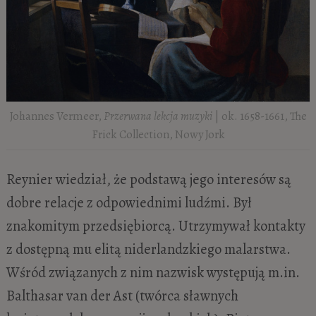
Johannes Vermeer,
Przerwana lekcja muzyki
| ok. 1658-1661, The
Frick Collection, Nowy Jork
Reynier wiedział, że podstawą jego interesów są
dobre relacje z odpowiednimi ludźmi. Był
znakomitym przedsiębiorcą. Utrzymywał kontakty
z dostępną mu elitą niderlandzkiego malarstwa.
Wśród związanych z nim nazwisk występują m.in.
Balthasar van der Ast (twórca sławnych