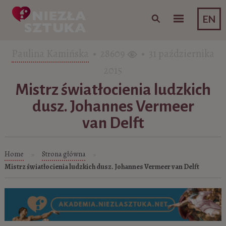
Skip to content
EN
Paulina Kamińska
• 28609
• 31 października
2015
Mistrz światłocienia ludzkich
dusz. Johannes Vermeer
van Delft
Home
Strona główna
»
»
Mistrz światłocienia ludzkich dusz. Johannes Vermeer van Delft