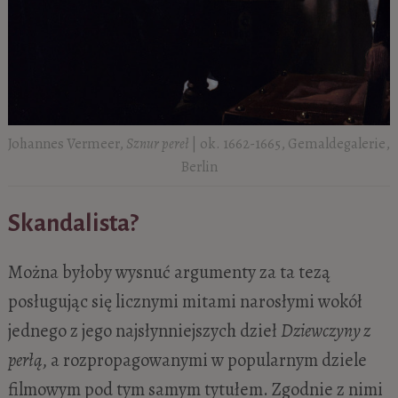
Johannes Vermeer,
Sznur pereł
| ok. 1662-1665, Gemaldegalerie,
Berlin
Skandalista?
Można byłoby wysnuć argumenty za ta tezą
posługując się licznymi mitami narosłymi wokół
jednego z jego najsłynniejszych dzieł
Dziewczyny z
perłą
, a rozpropagowanymi w popularnym dziele
filmowym pod tym samym tytułem. Zgodnie z nimi