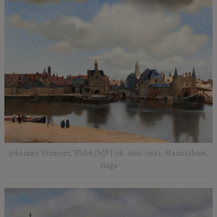
Johannes Vermeer,
Widok Delft
| ok. 1660–1661, Mauritshuis,
Haga