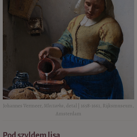
Johannes Vermeer,
Mleczarka
, detal | 1658-1661, Rijksmuseum,
Amsterdam
Pod szyldem lisa