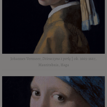
Johannes Vermeer,
Dziewczyna z perłą
| ok. 1665-1667,
Mauritshuis, Haga