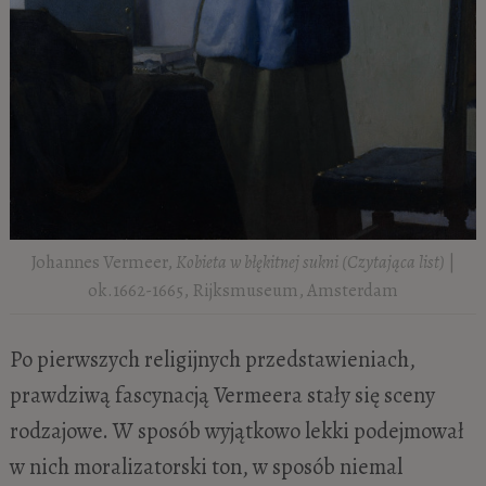
Johannes Vermeer,
Kobieta w błękitnej sukni (Czytająca list)
|
ok.1662-1665, Rijksmuseum, Amsterdam
Po pierwszych religijnych przedstawieniach,
prawdziwą fascynacją Vermeera stały się sceny
rodzajowe. W sposób wyjątkowo lekki podejmował
w nich moralizatorski ton, w sposób niemal