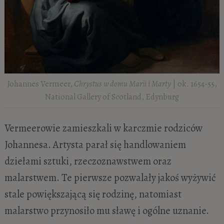
Johannes Vermeer,
Chrystus w domu Marii i Marty
| ok. 1654-55,
National Gallery of Scotland, Edynburg
Vermeerowie zamieszkali w karczmie rodziców
Johannesa. Artysta parał się handlowaniem
dziełami sztuki, rzeczoznawstwem oraz
malarstwem. Te pierwsze pozwalały jakoś wyżywić
stale powiększającą się rodzinę, natomiast
malarstwo przynosiło mu sławę i ogólne uznanie.