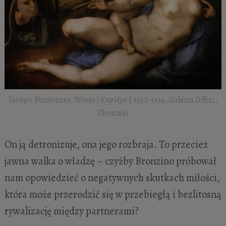
Jacopo Pontormo,
Wenus i Kupidyn
| 1532-1534, Galeria Uffizi,
Florencja
On ją detronizuje, ona jego rozbraja. To przecież
jawna walka o władzę – czyżby Bronzino próbował
nam opowiedzieć o negatywnych skutkach miłości,
która może przerodzić się w przebiegłą i bezlitosną
rywalizację między partnerami?