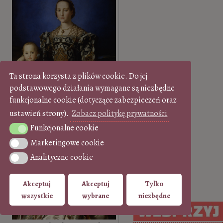
Ta strona korzysta z plików cookie. Do jej
podstawowego działania wymagane są niezbędne
funkcjonalne cookie (dotyczące zabezpieczeń oraz
ustawień strony).
Zobacz politykę prywatności
♫ Agnolo Bronzino „Portret
Funkcjonalne cookie
Funkcjonalne cookie
Eleonory Toledańskiej z
Marketingowe cookie
Marketingowe cookie
synem Janem”
Analityczne cookie
Analityczne cookie
Akceptuj
Akceptuj
Tylko
wszystkie
wybrane
niezbędne