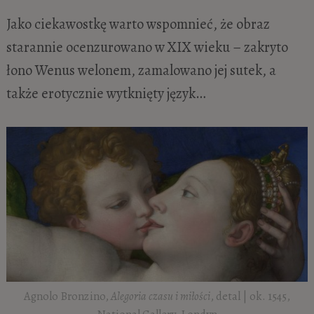
Jako ciekawostkę warto wspomnieć, że obraz
starannie ocenzurowano w XIX wieku – zakryto
łono Wenus welonem, zamalowano jej sutek, a
także erotycznie wytknięty język…
Agnolo Bronzino,
Alegoria czasu i miłości
, detal | ok. 1545,