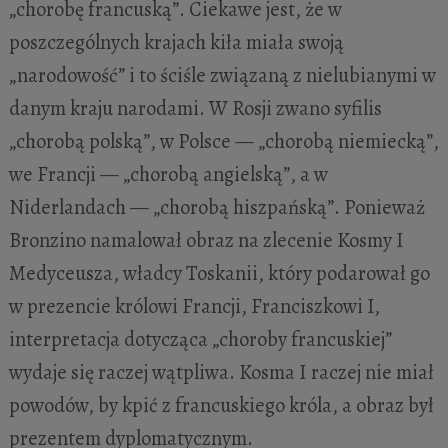
„chorobę francuską”. Ciekawe jest, że w
poszczególnych krajach kiła miała swoją
„narodowość” i to ściśle związaną z nielubianymi w
danym kraju narodami. W Rosji zwano syfilis
„chorobą polską”, w Polsce — „chorobą niemiecką”,
we Francji — „chorobą angielską”, a w
Niderlandach — „chorobą hiszpańską”. Ponieważ
Bronzino namalował obraz na zlecenie Kosmy I
Medyceusza, władcy Toskanii, który podarował go
w prezencie królowi Francji, Franciszkowi I,
interpretacja dotycząca „choroby francuskiej”
wydaje się raczej wątpliwa. Kosma I raczej nie miał
powodów, by kpić z francuskiego króla, a obraz był
prezentem dyplomatycznym.