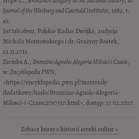
Hope C.,
Bronzino’s Allegory in the National Gallery
, w:
Journal of the Warburg and Courtald Institutes
, 1982, t.
45.
Jest taki obraz
, Polskie Radio: Dwójka, audycja
Michała Montowskiego i dr. Grażyny Bastek,
23.11.2013.
Ziemba A.,
Bronzino Agnolo: Alegoria Miłości i Czasu
,
w:
Encyklopedia PWN
,
<https://encyklopedia.pwn.pl/materialy-
dodatkowe/haslo/Bronzino-Agnolo-Alegoria-
Milosci-i-Czasu;1030510.html>, dostęp: 17.02.2020.
Zobacz kursy z historii sztuki online »