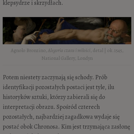
klepsydrze i skrzydłach.
Agnolo Bronzino,
Alegoria czasu i miłości
, detal | ok.1545,
National Gallery, Londyn
Potem niestety zaczynają się schody. Prób
identyfikacji pozostałych postaci jest tyle, ilu
historyków sztuki, którzy zabierali się do
interpretacji obrazu. Spośród czterech
pozostałych, najbardziej zagadkowa wydaje się
postać obok Chronosa. Kim jest trzymająca zasłonę