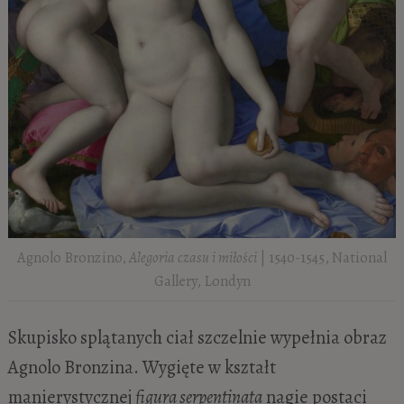
Agnolo Bronzino,
Alegoria czasu i miłości
| 1540-1545, National
Gallery, Londyn
Skupisko splątanych ciał szczelnie wypełnia obraz
Agnolo Bronzina. Wygięte w kształt
manierystycznej
figura serpentinata
nagie postaci