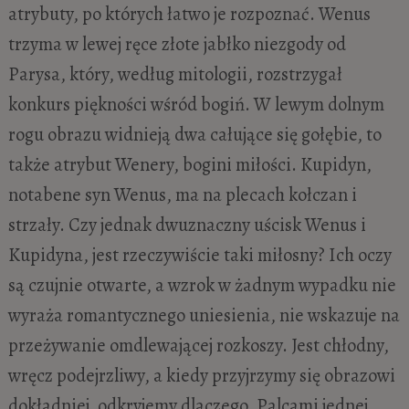
atrybuty, po których łatwo je rozpoznać. Wenus
trzyma w lewej ręce złote jabłko niezgody od
Parysa, który, według mitologii, rozstrzygał
konkurs piękności wśród bogiń. W lewym dolnym
rogu obrazu widnieją dwa całujące się gołębie, to
także atrybut Wenery, bogini miłości. Kupidyn,
notabene syn Wenus, ma na plecach kołczan i
strzały. Czy jednak dwuznaczny uścisk Wenus i
Kupidyna, jest rzeczywiście taki miłosny? Ich oczy
są czujnie otwarte, a wzrok w żadnym wypadku nie
wyraża romantycznego uniesienia, nie wskazuje na
przeżywanie omdlewającej rozkoszy. Jest chłodny,
wręcz podejrzliwy, a kiedy przyjrzymy się obrazowi
dokładniej, odkryjemy dlaczego. Palcami jednej