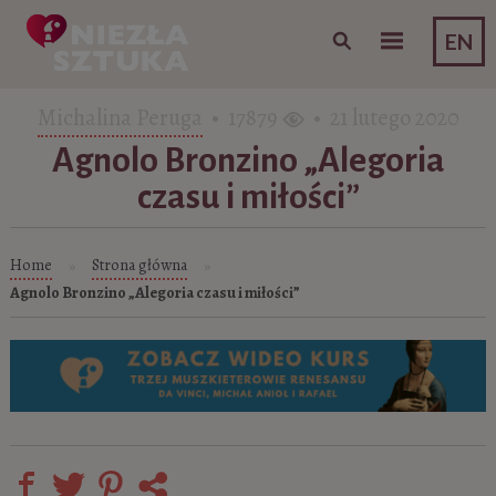
Skip to content
EN
Michalina Peruga
• 17879
• 21 lutego 2020
Agnolo Bronzino „Alegoria
czasu i miłości”
Home
Strona główna
»
»
Agnolo Bronzino „Alegoria czasu i miłości”