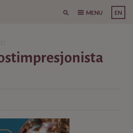
EN
MENU
17
postimpresjonista