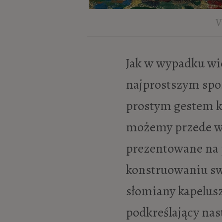
V
Jak w wypadku wie
najprostszym spo
prostym gestem k
możemy przede ws
prezentowane na 
konstruowaniu sw
słomiany kapelusz
podkreślający nast