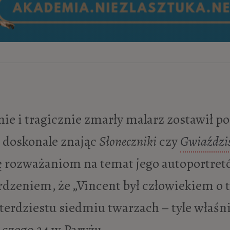
, doskonale znając
Słoneczniki
czy
Gwiaździs
 rozważaniom na temat jego autoportret
rdzeniem, że „Vincent był człowiekiem o t
zterdziestu siedmiu twarzach – tyle właś
 czego 24 w Paryżu.