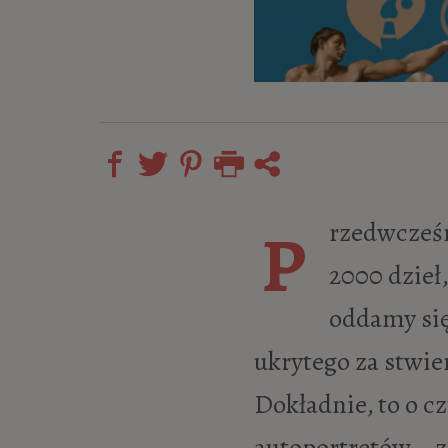
Przedwcześnie i tragicznie zmarły malarz zostawił po sobie dorobek ponad
2000 dzieł
oddamy się
ukrytego za stwie
Dokładnie, to o c
autoportretów – z