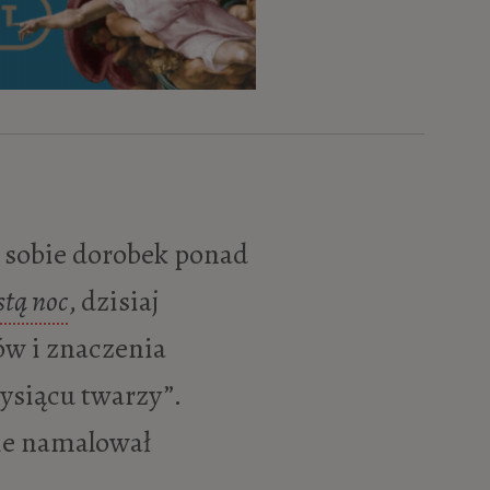
tą noc
, dzisiaj
ów i znaczenia
ysiącu twarzy”.
nie namalował