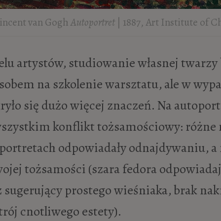
incent van Gogh
Autoportret
| 1887, Art Institute of 
lu artystów, studiowanie własnej twarzy 
sobem na szkolenie warsztatu, ale w wyp
ryło się dużo więcej znaczeń. Na autopo
zystkim konflikt tożsamościowy: różne 
portretach odpowiadały odnajdywaniu, a 
ojej tożsamości (szara fedora odpowiada
 sugerujący prostego wieśniaka, brak nak
rój cnotliwego estety).