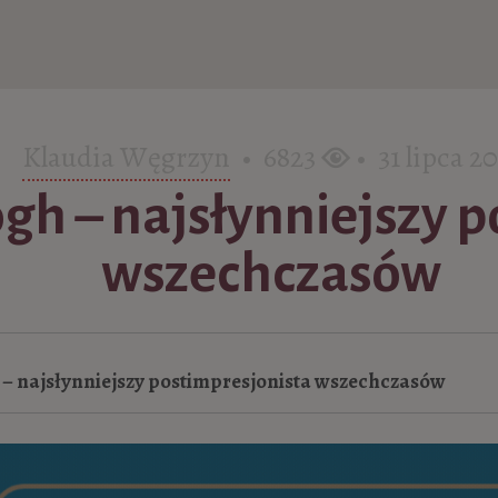
Klaudia Węgrzyn
• 6823
• 31 lipca 20
gh – najsłynniejszy 
wszechczasów
 – najsłynniejszy postimpresjonista wszechczasów