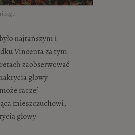
Chicago
było najtańszym i
adku Vincenta za tym
rtretach zaobserwować
nakrycia głowy
może raczej
jąca mieszczuchowi,
rycia głowy