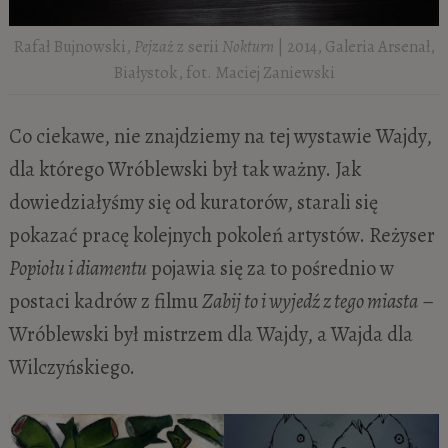
Rafał Bujnowski,
Pejzaż
z serii
Nokturn
| 2014, Galeria Arsenał,
Białystok, fot. Maciej Zaniewski
Co ciekawe, nie
znajdziemy na tej wystawie Wajdy,
dla którego Wróblewski był tak ważny. Jak
dowiedziałyśmy się od kuratorów, starali się
pokazać pracę kolejnych pokoleń artystów. Reżyser
Popiołu i diamentu
pojawia się za to pośrednio w
postaci kadrów z filmu
Zabij to i wyjedź z tego miasta
–
Wróblewski był mistrzem dla Wajdy, a Wajda dla
Wilczyńskiego.