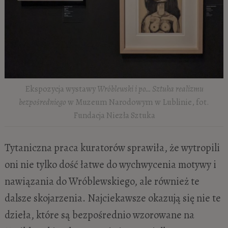
Ekspozycja wystawy
Wróblewski i po… Sztuka realizmu
bezpośredniego
w Muzeum Narodowym w Lublinie, fot.
Fundacja Niezła Sztuka
Tytaniczna praca kuratorów sprawiła, że wytropili
oni nie tylko dość łatwe do wychwycenia motywy i
nawiązania do Wróblewskiego, ale również te
dalsze skojarzenia. Najciekawsze
okazują się nie te
dzieła, które są bezpośrednio wzorowane na