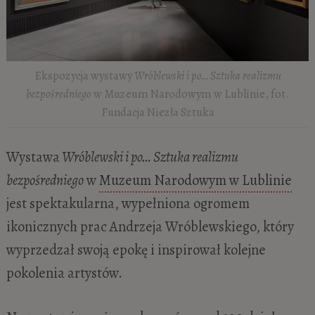
Ekspozycja wystawy
Wróblewski i po… Sztuka realizmu
bezpośredniego
w Muzeum Narodowym w Lublinie, fot.
Fundacja Niezła Sztuka
Wystawa
Wróblewski i po… Sztuka realizmu
bezpośredniego
w
Muzeum Narodowym w Lublinie
jest spektakularna, wypełniona ogromem
ikonicznych prac Andrzeja Wróblewskiego, który
wyprzedzał swoją epokę i inspirował kolejne
pokolenia artystów.