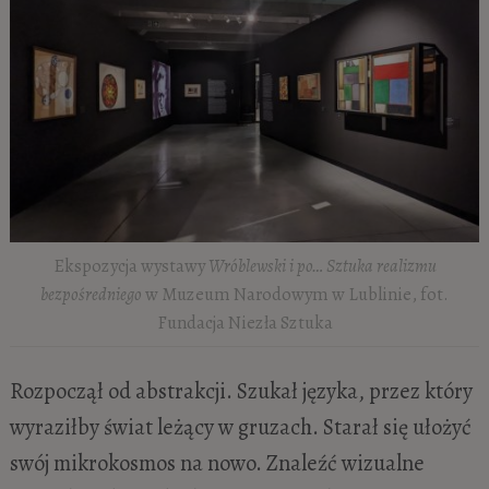
Ekspozycja wystawy
Wróblewski i po… Sztuka realizmu
bezpośredniego
w Muzeum Narodowym w Lublinie, fot.
Fundacja Niezła Sztuka
Rozpoczął od abstrakcji. Szukał języka, przez który
wyraziłby świat leżący w gruzach. Starał się ułożyć
swój mikrokosmos na nowo. Znaleźć wizualne