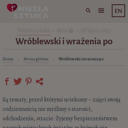
Skip to content
EN
Niezła sztuka
• 6834
• 28 lipca 2023
Wróblewski i wrażenia po
Home
Strona główna
Wróblewski i wrażenia po
»
»
Są tematy, przed którymi uciekamy – zajęci swoją
codziennością nie myślimy o starości,
odchodzeniu, stracie. Żyjemy bezpieczeństwem
naszych wirtualnych światów, w których nie