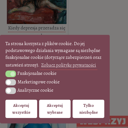
Kiedy depresja przeradza się
w sztukę
Ta strona korzysta z plików cookie. Do jej
podstawowego działania wymagane są niezbędne
funkcjonalne cookie (dotyczące zabezpieczeń oraz
ustawień strony).
Zobacz politykę prywatności
Funkcjonalne cookie
Funkcjonalne cookie
Marketingowe cookie
Marketingowe cookie
Wywiad z Mistrzem.
Analityczne cookie
Analityczne cookie
Rozmowa z Andrzejem Wajdą
o tym, co…
Akceptuj
Akceptuj
Tylko
wszystkie
wybrane
niezbędne