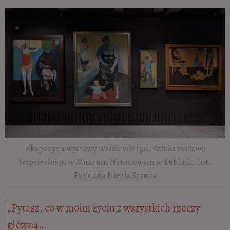
Ekspozycja wystawy
Wróblewski i po… Sztuka realizmu
bezpośredniego
w Muzeum Narodowym w Lublinie, fot.
Fundacja Niezła Sztuka
„Pytasz, co w moim życiu z wszystkich rzeczy
główną…