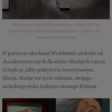
Ekspozycja wystawy
Wróblewski i po… Sztuka realizmu
bezpośredniego
w Muzeum Narodowym w Lublinie, fot.
Fundacja Niezła Sztuka
W portrecie ukochanej Wróblewski odchodzi od
charakterystycznych dla siebie chłodnych tonacji.
Ociepla je, jakby pokrywał je bursztynowym
filtrem. Maluje też życie rodzinne, swojego
malutkiego synka Andrzeja zwanego Kitkiem.