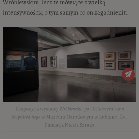
Wróblewskim, lecz te mówiące z wielką
intensywnością o tym samym co on zagadnieniu.
Ekspozycja wystawy
Wróblewski i po… Sztuka realizmu
bezpośredniego
w Muzeum Narodowym w Lublinie, fot.
Fundacja Niezła Sztuka