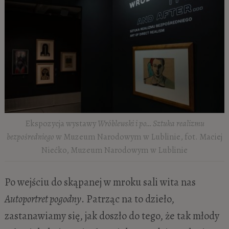
Ekspozycja wystawy
Wróblewski i po… Sztuka realizmu
bezpośredniego
w Muzeum Narodowym w Lublinie, fot. Maciej
Niećko, Muzeum Narodowym w Lublinie
Po wejściu do skąpanej w mroku sali wita nas
Autoportret pogodny
. Patrząc na to dzieło,
zastanawiamy się, jak doszło do tego, że tak młody