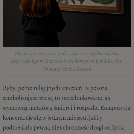
Ekspozycja wystawy
Wróblewski i po… Sztuka realizmu
bezpośredniego
w Muzeum Narodowym w Lublinie, fot.
Fundacja Niezła Sztuka
Ryby, pełne religijnych znaczeń i z pozoru
symbolizujące życie, tu rozczłonkowane, są
wymowną metaforą śmierci i rozpadu. Kompozycja
koncentruje się w jednym miejscu, jakby
podkreślała pewną nieuchronność drogi od życia