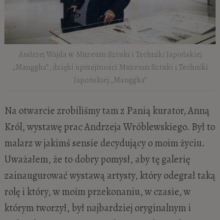
Andrzej Wajda w Muzeum Sztuki i Techniki Japońskiej
„Manggha”, dzięki uprzejmości Muzeum Sztuki i Techniki
Japońskiej „Manggha”
Na otwarcie zrobiliśmy tam z Panią kurator, Anną
Król, wystawę prac Andrzeja Wróblewskiego. Był to
malarz w jakimś sensie decydujący o moim życiu.
Uważałem, że to dobry pomysł, aby tę galerię
zainaugurować wystawą artysty, który odegrał taką
rolę i który, w moim przekonaniu, w czasie, w
którym tworzył, był najbardziej oryginalnym i