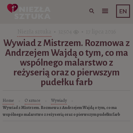
Skip to content
EN
Niezła sztuka
• 32504
• 17 lipca 2016
Wywiad z Mistrzem. Rozmowa z
Andrzejem Wajdą o tym, co ma
wspólnego malarstwo z
reżyserią oraz o pierwszym
pudełku farb
Home
O sztuce
Wywiady
»
»
»
Wywiad z Mistrzem. Rozmowa z Andrzejem Wajdą o tym, co ma
wspólnego malarstwo z reżyserią oraz o pierwszym pudełku farb