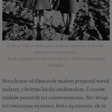
Andrzej Wajda z rodzicami i bratem Leszkiem | 1934 rok,
prywatne zbiory reżysera,
dzięki uprzejmości Muzeum Sztuki i Techniki Japońskiej
„Manggha”
Niezależnie od filmu stale miałem przyjaciół wśród
malarzy, z którymi kiedyś studiowałem. Z czasów
studiów pozostały też zainteresowania. No i wciąż
też towarzyszę tej sztuce, która się zmienia; ale to