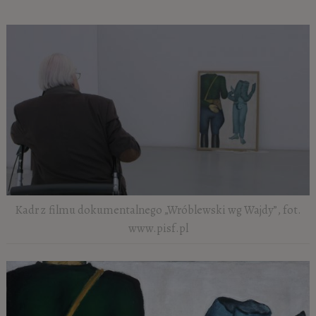
Kadr z filmu dokumentalnego „Wróblewski wg Wajdy”, fot.
www.pisf.pl