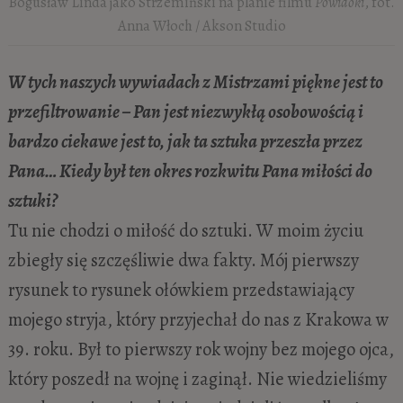
Bogusław Linda jako Strzemiński na planie filmu
Powidoki
, fot.
Anna Włoch / Akson Studio
W tych naszych wywiadach z Mistrzami piękne jest to
przefiltrowanie – Pan jest niezwykłą osobowością i
bardzo ciekawe jest to, jak ta sztuka przeszła przez
Pana… Kiedy był ten okres rozkwitu Pana miłości do
sztuki?
Tu nie chodzi o miłość do sztuki. W moim życiu
zbiegły się szczęśliwie dwa fakty. Mój pierwszy
rysunek to rysunek ołówkiem przedstawiający
mojego stryja, który przyjechał do nas z Krakowa w
39. roku. Był to pierwszy rok wojny bez mojego ojca,
który poszedł na wojnę i zaginął. Nie wiedzieliśmy