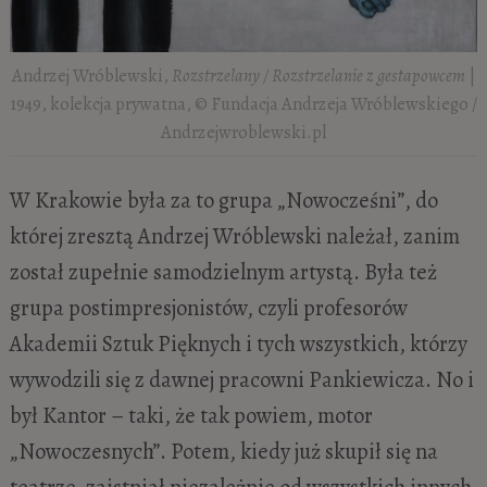
Andrzej Wróblewski,
Rozstrzelany / Rozstrzelanie z gestapowcem
|
1949, kolekcja prywatna, © Fundacja Andrzeja Wróblewskiego /
Andrzejwroblewski.pl
W Krakowie była za to grupa „Nowocześni”, do
której zresztą Andrzej Wróblewski należał, zanim
został zupełnie samodzielnym artystą. Była też
grupa postimpresjonistów, czyli profesorów
Akademii Sztuk Pięknych i tych wszystkich, którzy
wywodzili się z dawnej pracowni Pankiewicza. No i
był Kantor – taki, że tak powiem, motor
„Nowoczesnych”. Potem, kiedy już skupił się na