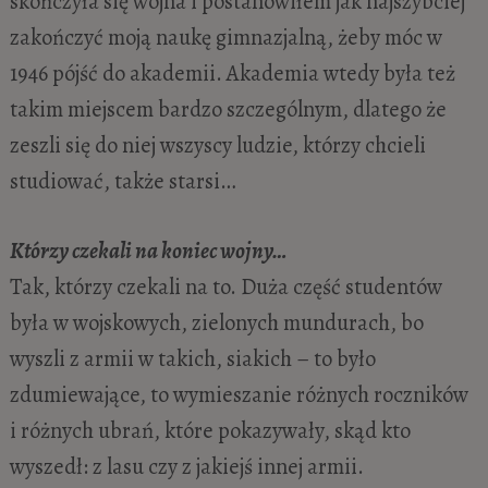
skończyła się wojna i postanowiłem jak najszybciej
zakończyć moją naukę gimnazjalną, żeby móc w
1946 pójść do akademii. Akademia wtedy była też
takim miejscem bardzo szczególnym, dlatego że
zeszli się do niej wszyscy ludzie, którzy chcieli
studiować, także starsi…
Którzy czekali na koniec wojny…
Tak, którzy czekali na to. Duża część studentów
była w wojskowych, zielonych mundurach, bo
wyszli z armii w takich, siakich – to było
zdumiewające, to wymieszanie różnych roczników
i różnych ubrań, które pokazywały, skąd kto
wyszedł: z lasu czy z jakiejś innej armii.