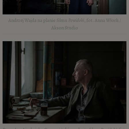
Andrzej Wajda na planie filmu
Powidoki
, fot. Anna Włoch /
Akson Studio