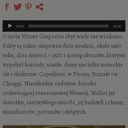
Odtwarzacz
00:00
00:00
plików
O życiu Vittore Carpaccia zbyt wiele nie wiadomo.
dźwiękowych
Fakty są takie: niepewna data urodzin, około 1460
roku, data śmierci – 1520 i szereg obrazów, którymi
wypełnił kościoły, scuole, domy nie tylko weneckie
ale i okoliczne: Capodistri, w Pirano, Pozzale i w
Chioggi. Nieodrodne cudowne dziecko
rozkwitającej renesansowej Wenecji. Malarz jej
dostatku, niezwykłego światła, jej budowli i chmur,
mieszkańców, patronów i świętych.