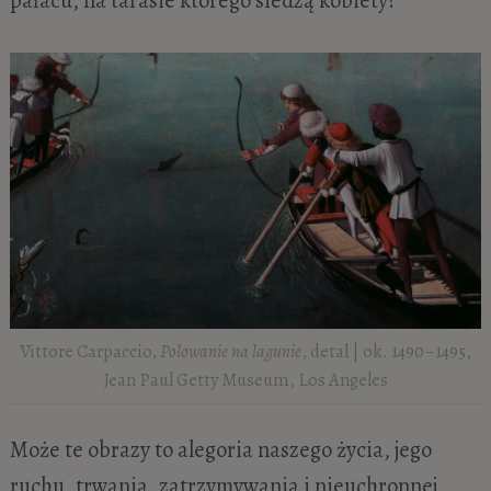
pałacu, na tarasie którego siedzą kobiety?
Vittore Carpaccio,
Polowanie na lagunie
, detal | ok. 1490–1495,
Jean Paul Getty Museum, Los Angeles
Może te obrazy to alegoria naszego życia, jego
ruchu, trwania, zatrzymywania i nieuchronnej