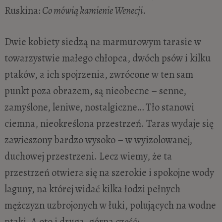
Ruskina:
Co mówią kamienie Wenecji
.
Dwie kobiety siedzą na marmurowym tarasie w
towarzystwie małego chłopca, dwóch psów i kilku
ptaków, a ich spojrzenia, zwrócone w ten sam
punkt poza obrazem, są nieobecne – senne,
zamyślone, leniwe, nostalgiczne… Tło stanowi
ciemna, nieokreślona przestrzeń. Taras wydaje się
zawieszony bardzo wysoko – w wyizolowanej,
duchowej przestrzeni. Lecz wiemy, że ta
przestrzeń otwiera się na szerokie i spokojne wody
laguny, na której widać kilka łodzi pełnych
mężczyzn uzbrojonych w łuki, polujących na wodne
ptaki. A oto i druga, górna część: