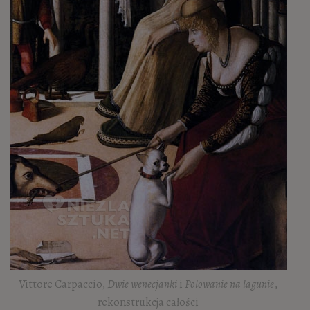
Vittore Carpaccio,
Dwie wenecjanki
i
Polowanie na lagunie
,
rekonstrukcja całości