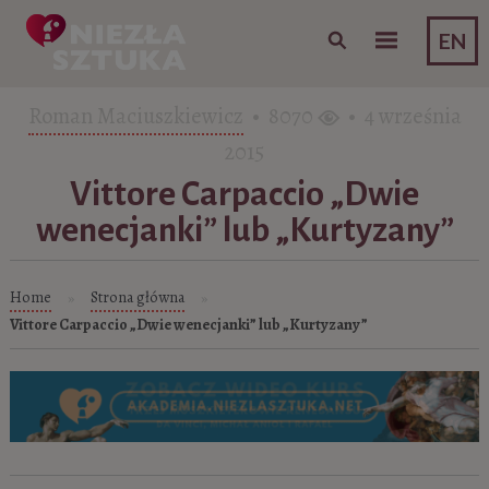
Skip to content
EN
Roman Maciuszkiewicz
• 8070
• 4 września
2015
Vittore Carpaccio „Dwie
wenecjanki” lub „Kurtyzany”
Home
Strona główna
»
»
Vittore Carpaccio „Dwie wenecjanki” lub „Kurtyzany”