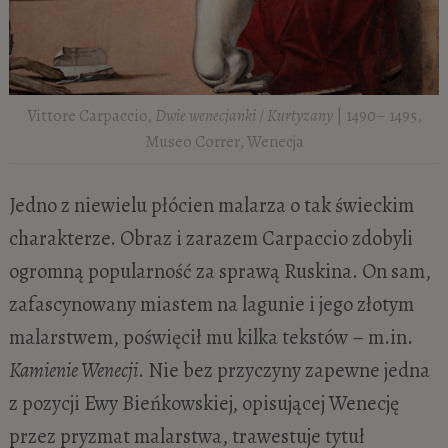
Vittore Carpaccio,
Dwie wenecjanki
/
Kurtyzany
| 1490– 1495,
Museo Correr, Wenecja
Jedno z niewielu płócien malarza o tak świeckim
charakterze. Obraz i zarazem Carpaccio zdobyli
ogromną popularność za sprawą Ruskina. On sam,
zafascynowany miastem na lagunie i jego złotym
malarstwem, poświęcił mu kilka tekstów – m.in.
Kamienie Wenecji
. Nie bez przyczyny zapewne jedna
z pozycji Ewy Bieńkowskiej, opisującej Wenecję
przez pryzmat malarstwa, trawestuje tytuł