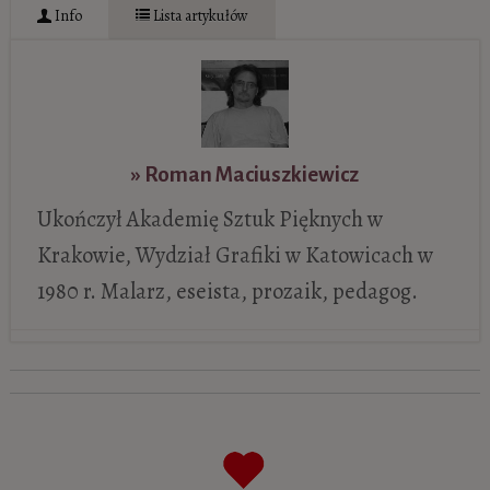
Info
Lista artykułów
» Roman Maciuszkiewicz
Ukończył Akademię Sztuk Pięknych w
Krakowie, Wydział Grafiki w Katowicach w
1980 r. Malarz, eseista, prozaik, pedagog.
Chirico i Rimbaud – zagadki twórczości
-
13 grudnia 2019
Chirico i Metzker – zagadki ulicy
- 4
października 2019