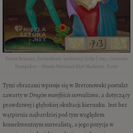
Victor Brauner,
Kochankowie, wysłannicy liczby
| 1947, Centrum
Pompidou – Musée National d’Art Moderne, Paryż
Tymi obrazami wpisuje się w Bretonowski postulat
zawarty w
Drugim manifeście surrealizmu
, a dotyczący
prawdziwej i głębokiej okultacji kierunku. Jest bez
wątpienia najbardziej pod tym względem
konsekwentnym surrealistą, a jego pozycja w