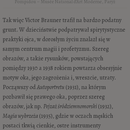
Pompidou – Musée National d’Art Moderne, Paryż
Tak więc Victor Brauner trafił na bardzo podatny
grunt. W dzieciństwie podpatrywał spirytystyczne
praktyki ojca, w dorosłym życiu znalazł się w
samym centrum magii i profetyzmu. Szereg
obrazów, a także rysunków, powstających
pomiędzy 1930 a 1938 rokiem powtarza obsesyjnie
motyw oka, jego zagrożenia i, wreszcie, utraty.
Począwszy od
Autoportretu
(1931), na którym
pozbawił się prawego oka, poprzez szereg
obrazów, jak np.
Pejzaż śródziemnomorski
(1932),
Magia wybrzeża
(1935), gdzie w oczach męskich
postaci tkwią cienkie, ostre instrumenty