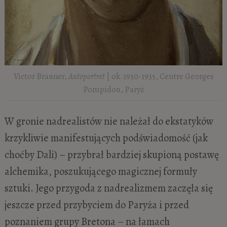
Victor Brauner,
Autoportret
| ok.1930-1935, Centre Georges
Pompidou, Paryż
W gronie nadrealistów nie należał do ekstatyków
krzykliwie manifestujących podświadomość (jak
choćby Dali) – przybrał bardziej skupioną postawę
alchemika, poszukującego magicznej formuły
sztuki. Jego przygoda z nadrealizmem zaczęła się
jeszcze przed przybyciem do Paryża i przed
poznaniem grupy Bretona – na łamach