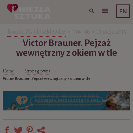
Skip to content
EN
Roman Maciuszkiewicz
• 3394
• 13 maja 2015
Victor Brauner. Pejzaż
wewnętrzny z okiem w tle
Home
Strona główna
»
»
Victor Brauner. Pejzaż wewnętrzny z okiem w tle