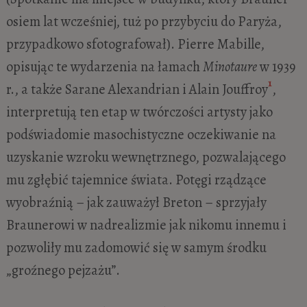
osiem lat wcześniej, tuż po przybyciu do Paryża,
przypadkowo sfotografował). Pierre Mabille,
opisując te wydarzenia na łamach
Minotaure
w 1939
1
r., a także Sarane Alexandrian i Alain Jouffroy
,
interpretują ten etap w twórczości artysty jako
podświadomie masochistyczne oczekiwanie na
uzyskanie wzroku wewnętrznego, pozwalającego
mu zgłębić tajemnice świata. Potęgi rządzące
wyobraźnią – jak zauważył Breton – sprzyjały
Braunerowi w nadrealizmie jak nikomu innemu i
pozwoliły mu zadomowić się w samym środku
„groźnego pejzażu”.