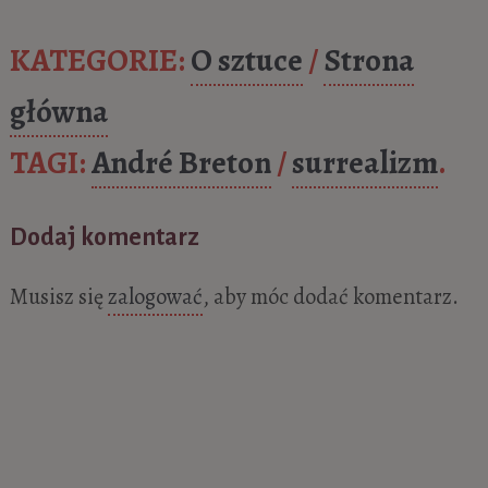
2015
KATEGORIE:
O sztuce
/
Strona
główna
TAGI:
André Breton
/
surrealizm
.
Dodaj komentarz
Musisz się
zalogować
, aby móc dodać komentarz.