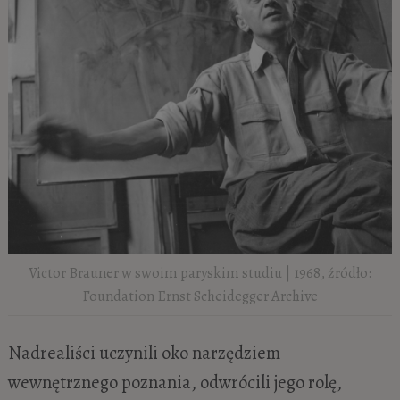
Victor Brauner w swoim paryskim studiu | 1968, źródło:
Foundation Ernst Scheidegger Archive
Nadrealiści uczynili oko narzędziem
wewnętrznego poznania, odwrócili jego rolę,