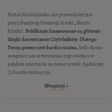
Francisco Goya. Okropności i szaleństwa
- 14 kwietnia 2016
Portal NiezlaSztuka.net prowadzony jest
Jerzy Nowosielski. Misterium przestrzeni
przez Fundację Promocji Sztuki „Niezła
- 24 października 2015
Sztuka”.
Publikacje finansowane są głównie
Obrazy nocy
- 2 października 2015
dzięki darowiznom Czytelników. Dlatego
Vittore Carpaccio „Dwie wenecjanki” lub
Twoja pomoc jest bardzo ważna.
Jeśli chcesz
„Kurtyzany”
- 4 września 2015
wesprzeć nas w tworzeniu tego miejsca w
Wenecja. Wejście do labiryntu
- 13
polskim internecie na temat sztuki, będziemy
czerwca 2015
Ci bardzo wdzięczni.
Victor Brauner. Pejzaż wewnętrzny z
Wesprzyj »
okiem w tle
- 13 maja 2015
Krótki traktat atmosferyczny
- 20 marca
2015
Iluzja w sztuce – sztuka iluzji
- 18 lutego