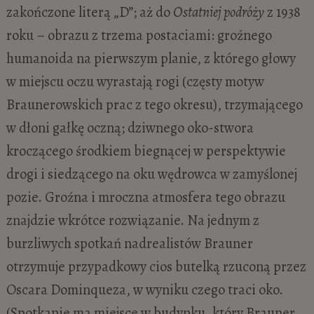
zakończone literą „D”; aż do
Ostatniej podróży
z 1938
roku – obrazu z trzema postaciami: groźnego
humanoida na pierwszym planie, z którego głowy
w miejscu oczu wyrastają rogi (częsty motyw
Braunerowskich prac z tego okresu), trzymającego
w dłoni gałkę oczną; dziwnego oko-stwora
kroczącego środkiem biegnącej w perspektywie
drogi i siedzącego na oku wędrowca w zamyślonej
pozie. Groźna i mroczna atmosfera tego obrazu
znajdzie wkrótce rozwiązanie. Na jednym z
burzliwych spotkań nadrealistów Brauner
otrzymuje przypadkowy cios butelką rzuconą przez
Oscara Dominqueza, w wyniku czego traci oko.
(Spotkanie ma miejsce w budynku, który Brauner