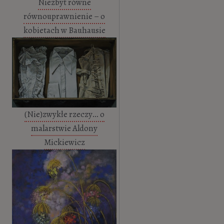
Niezbyt równe
równouprawnienie – o
kobietach w Bauhausie
(Nie)zwykłe rzeczy… o
malarstwie Aldony
Mickiewicz