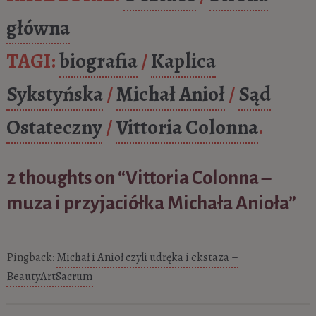
„Zmartwychwstanie”
- 8 sierpnia 2019
główna
TAGI:
biografia
/
Kaplica
Sykstyńska
/
Michał Anioł
/
Sąd
Ostateczny
/
Vittoria Colonna
.
2 thoughts on “
Vittoria Colonna –
muza i przyjaciółka Michała Anioła
”
Pingback:
Michał i Anioł czyli udręka i ekstaza –
BeautyArtSacrum