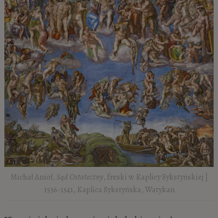
Michał Anioł,
Sąd Ostateczny
, freski w Kaplicy Sykstyńskiej |
1536-1541, Kaplica Sykstyńska, Watykan