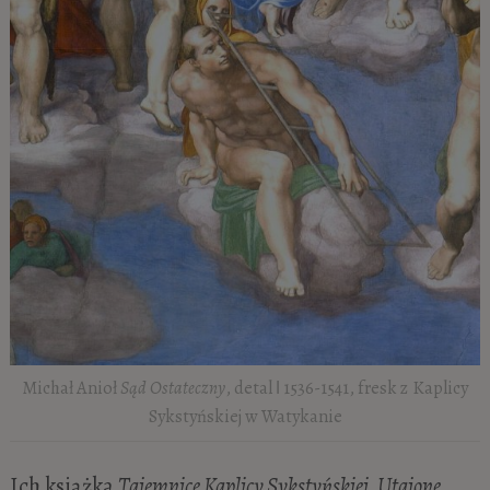
Michał Anioł
Sąd Ostateczny
, detal ǀ 1536-1541, fresk z Kaplicy
Sykstyńskiej w Watykanie
Ich książka
Tajemnice Kaplicy Sykstyńskiej. Utajone