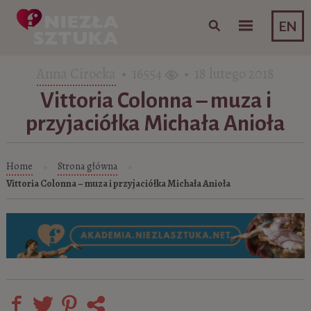
Skip to content
EN
Anna Cirocka
• 16554
• 18 lutego 2018
Vittoria Colonna – muza i
przyjaciółka Michała Anioła
Home
Strona główna
»
»
Vittoria Colonna – muza i przyjaciółka Michała Anioła