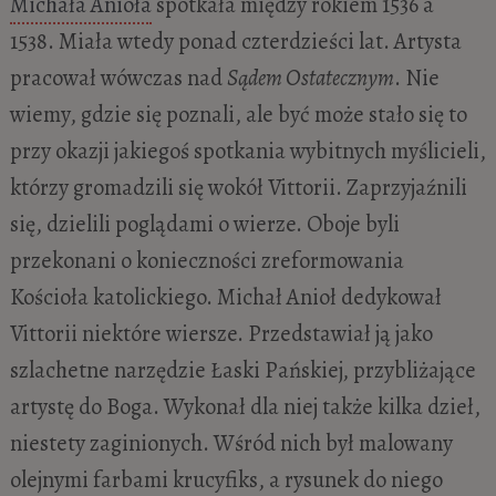
Michała Anioła
spotkała między rokiem 1536 a
1538. Miała wtedy ponad czterdzieści lat. Artysta
pracował wówczas nad
Sądem Ostatecznym
. Nie
wiemy, gdzie się poznali, ale być może stało się to
przy okazji jakiegoś spotkania wybitnych myślicieli,
którzy gromadzili się wokół Vittorii. Zaprzyjaźnili
się, dzielili poglądami o wierze. Oboje byli
przekonani o konieczności zreformowania
Kościoła katolickiego. Michał Anioł dedykował
Vittorii niektóre wiersze. Przedstawiał ją jako
szlachetne narzędzie Łaski Pańskiej, przybliżające
artystę do Boga. Wykonał dla niej także kilka dzieł,
niestety zaginionych. Wśród nich był malowany
olejnymi farbami krucyfiks, a rysunek do niego