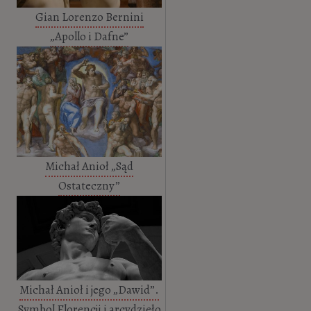
Gian Lorenzo Bernini
„Apollo i Dafne”
Michał Anioł „Sąd
Ostateczny”
Michał Anioł i jego „Dawid”.
Symbol Florencji i arcydzieło