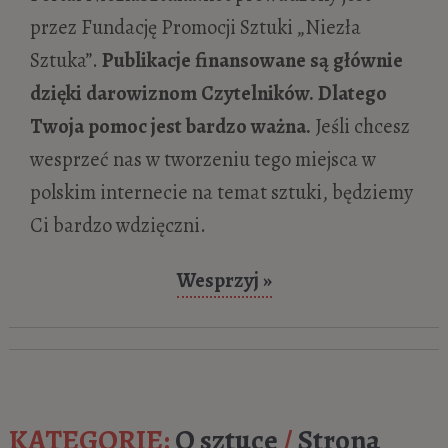
Leonardo da Vinci „Zwiastowanie”.
przez Fundację Promocji Sztuki „Niezła
Dialog z mistrzem
- 7 maja 2024
Sztuka”.
Publikacje finansowane są głównie
Hic habitat felicitas, czyli tu mieszka
dzięki darowiznom Czytelników. Dlatego
szczęście. O erotycznych Pompejach
- 24
Twoja pomoc jest bardzo ważna.
Jeśli chcesz
kwietnia 2024
wesprzeć nas w tworzeniu tego miejsca w
Fresk „Wiosna”, Pompeje
- 22 marca 2024
polskim internecie na temat sztuki, będziemy
Antonio Canova „Paolina Borghese jako
Ci bardzo wdzięczni.
Wenus Zwycięska”
- 16 marca 2023
Wesprzyj »
Rafael Santi „Portret papieża Juliusza II”
- 14 czerwca 2020
Trzy Gracje — piękno od Antyku do
Klasycyzmu
- 28 grudnia 2019
Piero della Francesca
KATEGORIE:
O sztuce
/
Strona