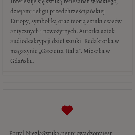
Interesuje się sztuką renesansu włoskiego,
dziejami religii przedchrześcijańskiej
Europy, symboliką oraz teorią sztuki czasów
antycznych i nowożytnych. Autorka setek
audiodeskrypcji dzieł sztuki. Redaktorka w
magazynie „Gazzetta Italia”. Mieszka w
Gdańsku.
Tycjan „Magdalena pokutująca”
- 4
października 2024
Caravaggio „Chłopiec z koszem owoców”
- 28 czerwca 2024
Guido Reni „Atalanta i Hippomenes”
- 6
czerwca 2024
Portal NiezlaSztuka.net prowadzony jest