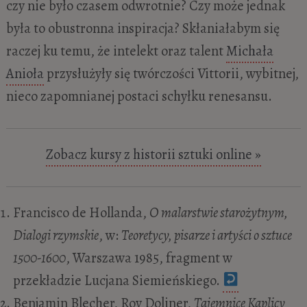
czy nie było czasem odwrotnie? Czy może jednak
była to obustronna inspiracja? Skłaniałabym się
raczej ku temu, że intelekt oraz talent
Michała
Anioła
przysłużyły się twórczości Vittorii, wybitnej,
nieco zapomnianej postaci schyłku renesansu.
Zobacz kursy z historii sztuki online »
Francisco de Hollanda,
O malarstwie starożytnym,
Dialogi rzymskie
, w:
Teoretycy, pisarze i artyści o sztuce
1500-1600
, Warszawa 1985, fragment w
przekładzie Lucjana Siemieńskiego.
Benjamin Blecher, Roy Doliner,
Tajemnice Kaplicy