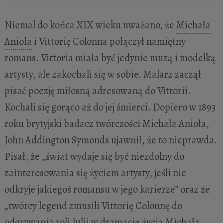
Niemal do końca XIX wieku uważano, że
Michała
Anioła
i Vittorię Colonna połączył namiętny
romans. Vittoria miała być jedynie muzą i modelką
artysty, ale zakochali się w sobie. Malarz zaczął
pisać poezję miłosną adresowaną do Vittorii.
Kochali się gorąco aż do jej śmierci. Dopiero w 1893
roku brytyjski badacz twórczości Michała Anioła,
John Addington Symonds ujawnił, że to nieprawda.
Pisał, że „świat wydaje się być niezdolny do
zainteresowania się życiem artysty, jeśli nie
odkryje jakiegoś romansu w jego karierze” oraz że
„twórcy legend zmusili Vittorię Colonnę do
odgrywania roli Julii w dramacie życia
Michała