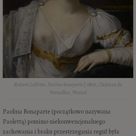
Robert Lefèvre,
Paolina Bonaparte
| 1806, Château de
Versailles, Wersal
Paolina Bonaparte (początkowo nazywana
Paolettą) pomimo niekonwencjonalnego
zachowania i braku przestrzegania reguł była