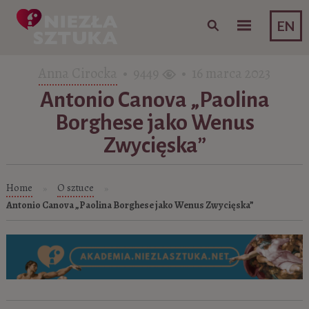
Skip to content
EN
Anna Cirocka
• 9449
• 16 marca 2023
Antonio Canova „Paolina
Borghese jako Wenus
Zwycięska”
Home
O sztuce
»
»
Antonio Canova „Paolina Borghese jako Wenus Zwycięska”