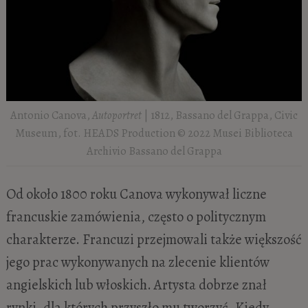
Antonio Canova,
Autoportret
| 1812, Bassano del Grappa, Civic
Museum, fot. HEADS Production © 2022 Musei Biblioteca
Archivio Bassano del Grappa
Od około 1800 roku Canova wykonywał liczne
francuskie zamówienia, często o politycznym
charakterze. Francuzi przejmowali także większość
jego prac wykonywanych na zlecenie klientów
angielskich lub włoskich. Artysta dobrze znał
rynki, dla których przyszło mu tworzyć. Kiedy