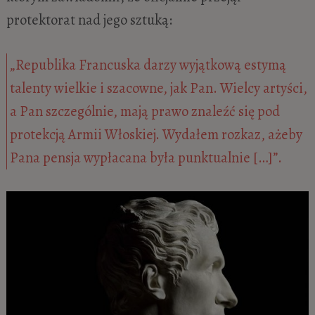
protektorat nad jego sztuką:
„Republika Francuska darzy wyjątkową estymą
talenty wielkie i szacowne, jak Pan. Wielcy artyści,
a Pan szczególnie, mają prawo znaleźć się pod
protekcją Armii Włoskiej. Wydałem rozkaz, ażeby
Pana pensja wypłacana była punktualnie […]”.