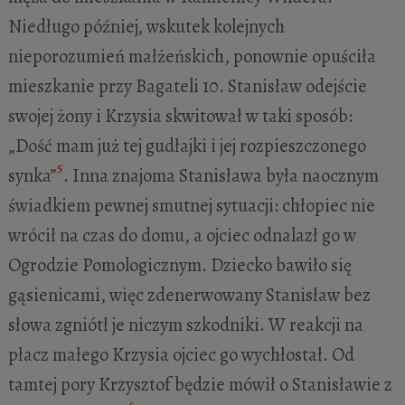
Niedługo później, wskutek kolejnych
nieporozumień małżeńskich, ponownie opuściła
mieszkanie przy Bagateli 10. Stanisław odejście
swojej żony i Krzysia skwitował w taki sposób:
„Dość mam już tej gudłajki i jej rozpieszczonego
5
synka”
. Inna znajoma Stanisława była naocznym
świadkiem pewnej smutnej sytuacji: chłopiec nie
wrócił na czas do domu, a ojciec odnalazł go w
Ogrodzie Pomologicznym. Dziecko bawiło się
gąsienicami, więc zdenerwowany Stanisław bez
słowa zgniótł je niczym szkodniki. W reakcji na
płacz małego Krzysia ojciec go wychłostał. Od
tamtej pory Krzysztof będzie mówił o Stanisławie z