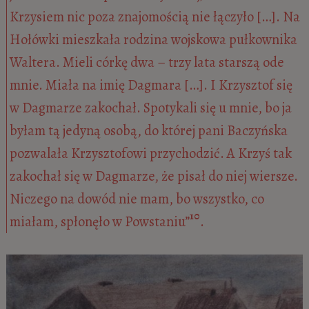
Krzysiem nic poza znajomością nie łączyło […]. Na
Hołówki mieszkała rodzina wojskowa pułkownika
Waltera. Mieli córkę dwa – trzy lata starszą ode
mnie. Miała na imię Dagmara […]. I Krzysztof się
w Dagmarze zakochał. Spotykali się u mnie, bo ja
byłam tą jedyną osobą, do której pani Baczyńska
pozwalała Krzysztofowi przychodzić. A Krzyś tak
zakochał się w Dagmarze, że pisał do niej wiersze.
Niczego na dowód nie mam, bo wszystko, co
10
miałam, spłonęło w Powstaniu”
.