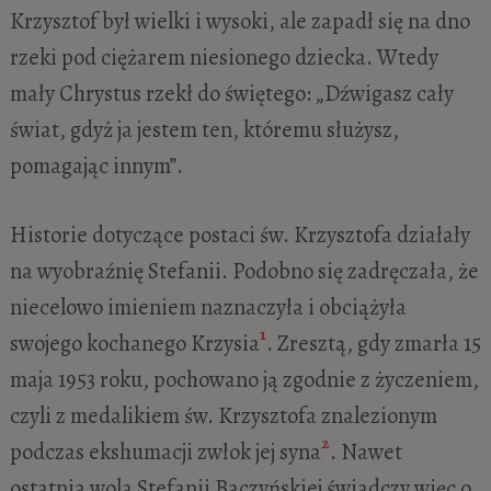
Krzysztof był wielki i wysoki, ale zapadł się na dno
rzeki pod ciężarem niesionego dziecka. Wtedy
mały Chrystus rzekł do świętego: „Dźwigasz cały
świat, gdyż ja jestem ten, któremu służysz,
pomagając innym”.
Historie dotyczące postaci św. Krzysztofa działały
na wyobraźnię Stefanii. Podobno się zadręczała, że
niecelowo imieniem naznaczyła i obciążyła
1
swojego kochanego Krzysia
. Zresztą, gdy zmarła 15
maja 1953 roku, pochowano ją zgodnie z życzeniem,
czyli z medalikiem św. Krzysztofa znalezionym
2
podczas ekshumacji zwłok jej syna
. Nawet
ostatnia wola Stefanii Baczyńskiej świadczy więc o