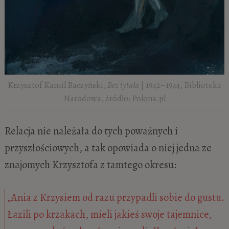
Krzysztof Kamil Baczyński,
Bez tytułu
| 1942–1944, Biblioteka
Narodowa, źródło: Polona.pl
Relacja nie należała do tych poważnych i
przyszłościowych, a tak opowiada o niej jedna ze
znajomych Krzysztofa z tamtego okresu:
„Ania z Krzysiem od razu przypadli sobie do gustu.
Łazili po krzakach, mieli jakieś swoje tajemnice,