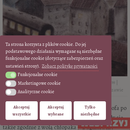
Ta strona korzysta z plików cookie. Do jej
podstawowego działania wymagane są niezbędne
funkcjonalne cookie (dotyczące zabezpieczeń oraz
ustawień strony).
Zobacz politykę prywatności
Funkcjonalne cookie
Funkcjonalne cookie
Krzysztof Kamil Baczyński,
Pejzaż miejski z pociągiem
|
Marketingowe cookie
Marketingowe cookie
Muzeum Literatury im. Adama Mickiewicza w Warszawie
Analityczne cookie
Analityczne cookie
Nie udało się więc Stefanii wyswatać Krzysztofa po
Akceptuj
Akceptuj
Tylko
wszystkie
wybrane
niezbędne
jej myśli. Wbrew pozorom sprawy nie układały się
także zgodnie z wolą chłopaka – Dagmara nie