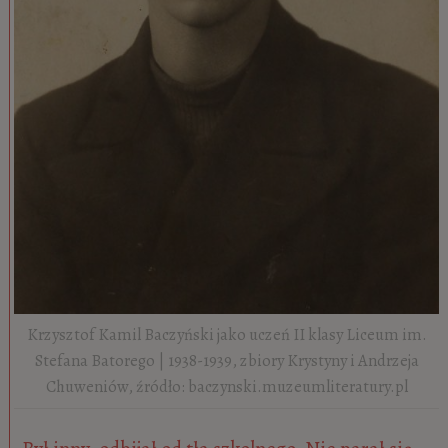
Krzysztof Kamil Baczyński jako uczeń II klasy Liceum im.
Stefana Batorego | 1938-1939, zbiory Krystyny i Andrzeja
Chuweniów, źródło: baczynski.muzeumliteratury.pl