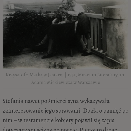
Krzysztof z Matką w Jastarni | 1931, Muzeum Literatury im.
Adama Mickiewicza w Warszawie
Stefania nawet po śmierci syna wykazywała
zainteresowanie jego sprawami. Dbała o pamięć po
nim – w testamencie kobiety pojawił się zapis
dotyczący spuścizny po poecie. Pieczę nad jego