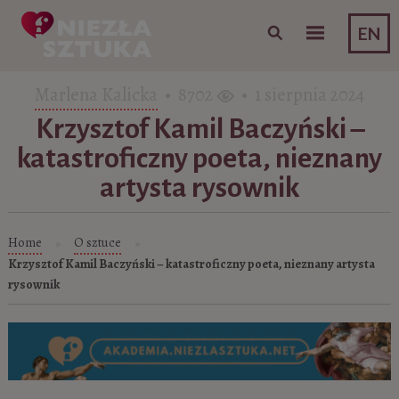
Skip to content
EN
Marlena Kalicka
• 8702
• 1 sierpnia 2024
Krzysztof Kamil Baczyński –
katastroficzny poeta, nieznany
artysta rysownik
Home
O sztuce
»
»
Krzysztof Kamil Baczyński – katastroficzny poeta, nieznany artysta
rysownik