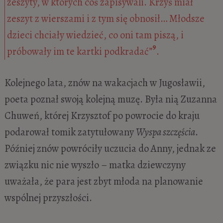
zeszyty, w których coś zapisywali. Krzyś miał
zeszyt z wierszami i z tym się obnosił… Młodsze
dzieci chciały wiedzieć, co oni tam piszą, i
9
próbowały im te kartki podkradać”
.
Kolejnego lata, znów na wakacjach w Jugosławii,
poeta poznał swoją kolejną muzę. Była nią Zuzanna
Chuweń, której Krzysztof po powrocie do kraju
podarował tomik zatytułowany
Wyspa szczęścia
.
Później znów powróciły uczucia do Anny, jednak ze
związku nic nie wyszło – matka dziewczyny
uważała, że para jest zbyt młoda na planowanie
wspólnej przyszłości.