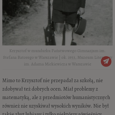
Krzysztof w mundurku Państwowego Gimnazjum im.
Stefana Batorego w Warszawie | ok. 1933, Muzeum Literatury
im. Adama Mickiewicza w Warszawie
Mimo to Krzysztof nie przepadał za szkołą, nie
zdobywał też dobrych ocen. Miał problemy z
matematyką, ale z przedmiotów humanistycznych
również nie uzyskiwał wysokich wyników. Nie był
także zbyt lubiany i tylko niektórzy rówieśnicy