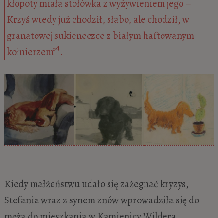
kłopoty miała stołówka z wyżywieniem jego –
Krzyś wtedy już chodził, słabo, ale chodził, w
granatowej sukieneczce z białym haftowanym
4
kołnierzem”
.
Kiedy małżeństwu udało się zażegnać kryzys,
Stefania wraz z synem znów wprowadziła się do
męża do mieszkania w Kamienicy Wildera.