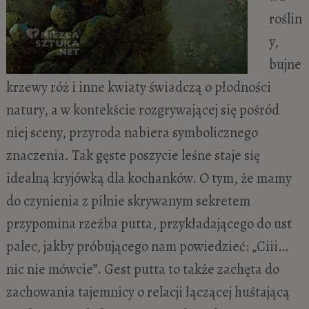
roślin
y,
bujne
krzewy róż i inne kwiaty świadczą o płodności
natury, a w kontekście rozgrywającej się pośród
niej sceny, przyroda nabiera symbolicznego
znaczenia. Tak gęste poszycie leśne staje się
idealną kryjówką dla kochanków. O tym, że mamy
do czynienia z pilnie skrywanym sekretem
przypomina rzeźba putta, przykładającego do ust
palec, jakby próbującego nam powiedzieć: „Ciii…
nic nie mówcie”. Gest putta to także zachęta do
zachowania tajemnicy o relacji łączącej huśtającą