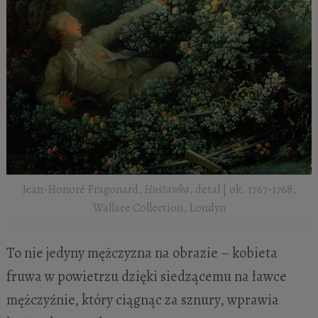
Jean-Honoré Fragonard,
Huśtawka
, detal | ok. 1767-1768,
Wallace Collection, Londyn
To nie jedyny mężczyzna na obrazie – kobieta
fruwa w powietrzu dzięki siedzącemu na ławce
mężczyźnie, który ciągnąc za sznury, wprawia