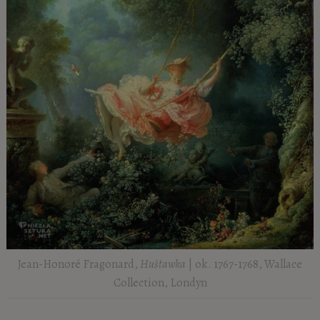
Jean-Honoré Fragonard,
Huśtawka
| ok. 1767-1768, Wallace
Collection, Londyn