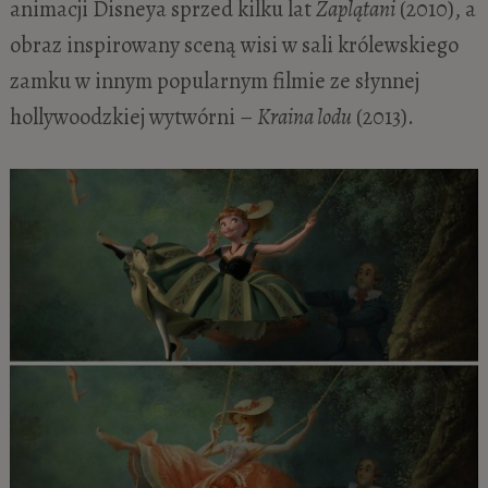
animacji Disneya sprzed kilku lat
Zaplątani
(2010), a
obraz inspirowany sceną wisi w sali królewskiego
zamku w innym popularnym filmie ze słynnej
hollywoodzkiej wytwórni –
Kraina lodu
(2013).