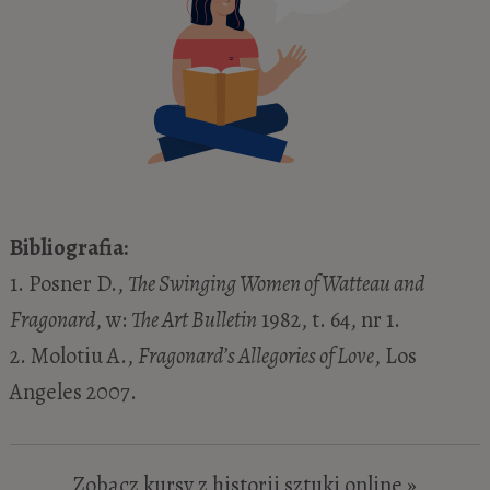
Bibliografia:
1. Posner D.,
The Swinging Women of Watteau and
Fragonard
, w:
The Art Bulletin
1982, t. 64, nr 1.
2. Molotiu A.,
Fragonard’s Allegories of Love
, Los
Angeles 2007.
Zobacz kursy z historii sztuki online »