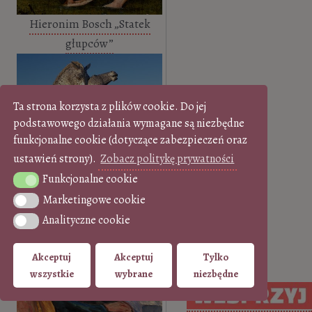
Hieronim Bosch „Statek
głupców”
Ta strona korzysta z plików cookie. Do jej
podstawowego działania wymagane są niezbędne
funkcjonalne cookie (dotyczące zabezpieczeń oraz
Sztuka w mieście – 15
ustawień strony).
Zobacz politykę prywatności
najciekawszych rzeźb z
Funkcjonalne cookie
Funkcjonalne cookie
różnych zakątków…
Marketingowe cookie
Marketingowe cookie
Analityczne cookie
Analityczne cookie
Akceptuj
Akceptuj
Tylko
wszystkie
wybrane
niezbędne