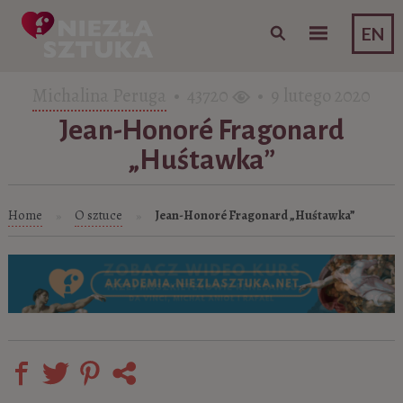
Skip to content
EN
Michalina Peruga
• 43720
• 9 lutego 2020
Jean-Honoré Fragonard
„Huśtawka”
Home
O sztuce
Jean-Honoré Fragonard „Huśtawka”
»
»