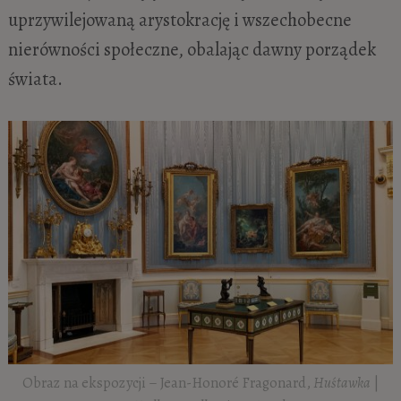
uprzywilejowaną arystokrację i wszechobecne
nierówności społeczne, obalając dawny porządek
świata.
Obraz na ekspozycji – Jean-Honoré Fragonard,
Huśtawka
|