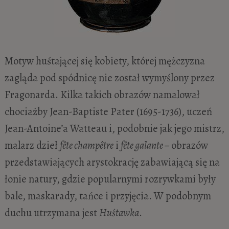
Motyw huśtającej się kobiety, której mężczyzna
zagląda pod spódnicę nie został wymyślony przez
Fragonarda. Kilka takich obrazów namalował
chociażby Jean-Baptiste Pater (1695-1736), uczeń
Jean-Antoine’a Watteau i, podobnie jak jego mistrz,
malarz dzieł
fête champêtre
i
fête galante –
obrazów
przedstawiających arystokrację zabawiającą się na
łonie natury, gdzie popularnymi rozrywkami były
bale, maskarady, tańce i przyjęcia. W podobnym
duchu utrzymana jest
Huśtawka
.