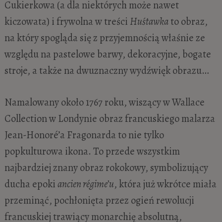
Cukierkowa (a dla niektórych może nawet
kiczowata) i frywolna w treści
Huśtawka
to obraz,
na który spogląda się z przyjemnością właśnie ze
względu na pastelowe barwy, dekoracyjne, bogate
stroje, a także na dwuznaczny wydźwięk obrazu…
Namalowany około 1767 roku, wiszący w Wallace
Collection w Londynie obraz francuskiego malarza
Jean-Honoré’a Fragonarda to nie tylko
popkulturowa ikona. To przede wszystkim
najbardziej znany obraz rokokowy, symbolizujący
ducha epoki
ancien régime’u
, która już wkrótce miała
przeminąć, pochłonięta przez ogień rewolucji
francuskiej trawiący monarchię absolutną,