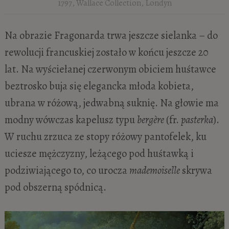
1797, Wallace Collection, Londyn
Na obrazie Fragonarda trwa jeszcze sielanka – do
rewolucji francuskiej zostało w końcu jeszcze 20
lat. Na wyściełanej czerwonym obiciem huśtawce
beztrosko buja się elegancka młoda kobieta,
ubrana w różową, jedwabną suknię. Na głowie ma
modny wówczas kapelusz typu
bergère
(fr.
pasterka
).
W ruchu zrzuca ze stopy różowy pantofelek, ku
uciesze mężczyzny, leżącego pod huśtawką i
podziwiającego to, co urocza
mademoiselle
skrywa
pod obszerną spódnicą.