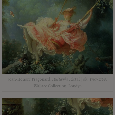
Jean-Honoré Fragonard,
Huśtawka
, detal | ok. 1767-1768,
Wallace Collection, Londyn