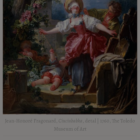
Jean-Honoré Fragonard,
Ciuciubabka
, detal | 1760, The Toledo
Museum of Art