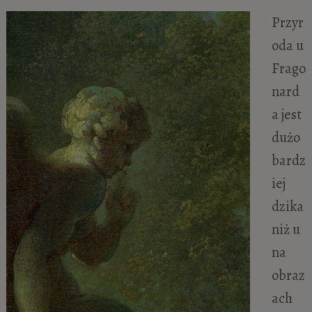
Przyr
oda u
Frago
nard
a jest
dużo
bardz
iej
dzika
niż u
na
obraz
ach