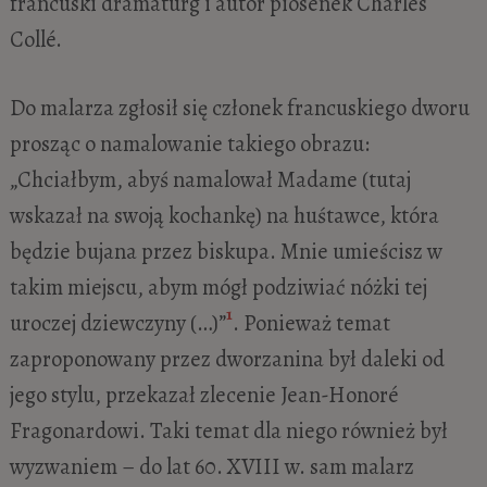
francuski dramaturg i autor piosenek Charles
Collé.
Do malarza zgłosił się członek francuskiego dworu
prosząc o namalowanie takiego obrazu:
„Chciałbym, abyś namalował Madame (tutaj
wskazał na swoją kochankę) na huśtawce, która
będzie bujana przez biskupa. Mnie umieścisz w
takim miejscu, abym mógł podziwiać nóżki tej
1
uroczej dziewczyny (…)”
. Ponieważ temat
zaproponowany przez dworzanina był daleki od
jego stylu, przekazał zlecenie Jean-Honoré
Fragonardowi. Taki temat dla niego również był
wyzwaniem – do lat 60. XVIII w. sam malarz