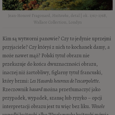
Jean-Honoré Fragonard,
Huśtawka
, detal | ok. 1767-1768,
Wallace Collection, Londyn
Kim są wytworni panowie? Czy to jedynie uprzejmi
przyjaciele? Czy któryś z nich to kochanek damy, a
może nawet mąż? Polski tytuł obrazu nie
przekazuje do końca dwuznaczności obrazu,
inaczej niż żartobliwy, figlarny tytuł francuski,
który brzmi:
Les Hasards heureux de l’escarpolette
.
Rzeczownik
hasard
można przetłumaczyć jako
przypadek, wypadek, szansę lub ryzyko – opcji
interpretacji obrazu jest tu więc bez liku.
Wesołe
wypadki huśtawki
albo
Wesołe ryzyko huśtawki
mówią