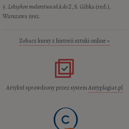
5.
Leksykon malarstwa od A do Z
, S. Gibka (red.),
Warszawa 1992.
Zobacz kursy z historii sztuki online »
Artykuł sprawdzony przez system
Antyplagiat.pl