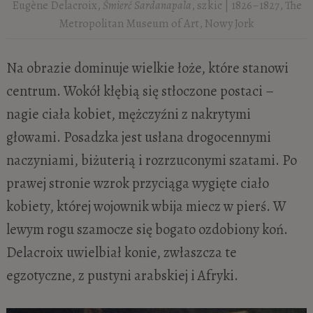
Eugène Delacroix,
Śmierć Sardanapala
, szkic | 1826–1827, The
Metropolitan Museum of Art, Nowy Jork
Na obrazie dominuje wielkie łoże, które stanowi
centrum. Wokół kłębią się stłoczone postaci –
nagie ciała kobiet, mężczyźni z nakrytymi
głowami. Posadzka jest usłana drogocennymi
naczyniami, biżuterią i rozrzuconymi szatami. Po
prawej stronie wzrok przyciąga wygięte ciało
kobiety, której wojownik wbija miecz w pierś. W
lewym rogu szamocze się bogato ozdobiony koń.
Delacroix uwielbiał konie, zwłaszcza te
egzotyczne, z pustyni arabskiej i Afryki.