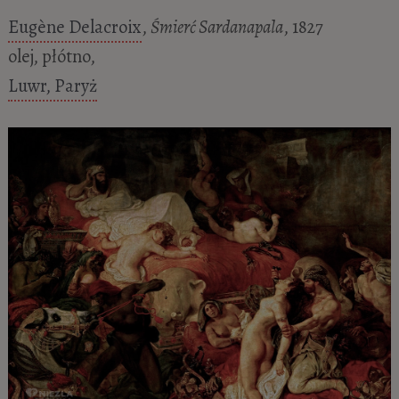
Eugène Delacroix
,
Śmierć Sardanapala
, 1827
olej, płótno,
Luwr, Paryż