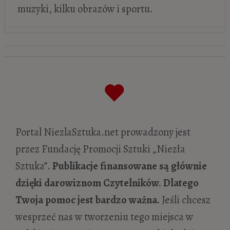
muzyki, kilku obrazów i sportu.
Antoni Gaudí i jego baśniowa
architektura w 100. rocznicę śmierci
mistrza!
- 10 lipca 2026
Gierymscy – dwóch braci, dwie
wrażliwości
- 24 czerwca 2026
Czarna Wenus zostaje szpiegiem.
Portal NiezlaSztuka.net prowadzony jest
Niezwykła historia Josephine Baker
- 6
przez Fundację Promocji Sztuki „Niezła
maja 2026
Sztuka”.
Publikacje finansowane są głównie
Wyjść z cienia Luciana Freuda.
dzięki darowiznom Czytelników. Dlatego
Prawdziwa historia Celii Paul – artystki,
Twoja pomoc jest bardzo ważna.
Jeśli chcesz
która maluje ciszę
- 28 stycznia 2026
wesprzeć nas w tworzeniu tego miejsca w