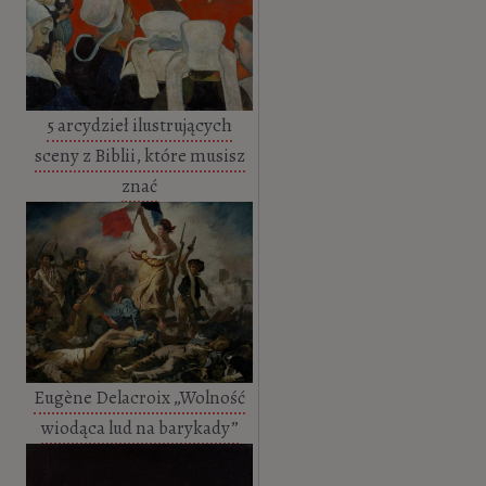
5 arcydzieł ilustrujących
sceny z Biblii, które musisz
znać
Eugène Delacroix „Wolność
wiodąca lud na barykady”