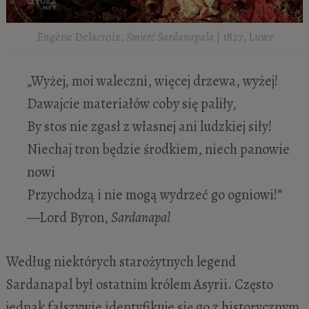
Eugène Delacroix,
Śmierć Sardanapala
| 1827, Luwr
„Wyżej, moi waleczni, więcej drzewa, wyżej!
Dawajcie materiałów coby się paliły,
By stos nie zgasł z własnej ani ludzkiej siły!
Niechaj tron będzie środkiem, niech panowie
nowi
Przychodzą i nie mogą wydrzeć go ogniowi!”
—Lord Byron,
Sardanapal
Według niektórych starożytnych legend
Sardanapal był ostatnim królem Asyrii. Często
jednak fałszywie identyfikuje się go z historycznym