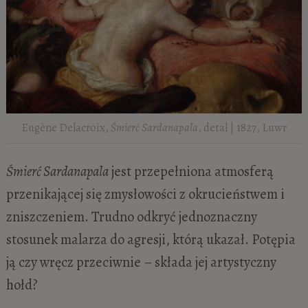
Eugène Delacroix,
Śmierć Sardanapala
, detal | 1827, Luwr
Śmierć Sardanapala
jest przepełniona atmosferą
przenikającej się zmysłowości z okrucieństwem i
zniszczeniem. Trudno odkryć jednoznaczny
stosunek malarza do agresji, którą ukazał. Potępia
ją czy wręcz przeciwnie – składa jej artystyczny
hołd?