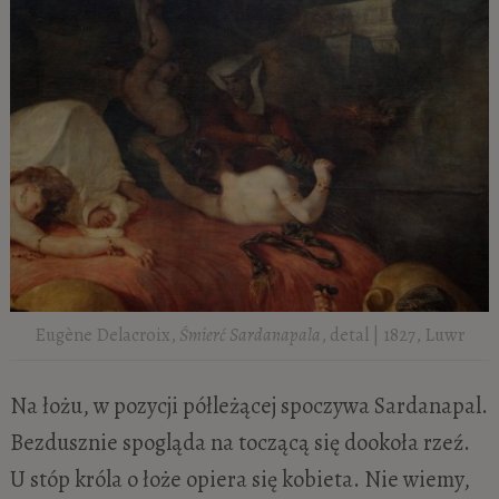
Eugène Delacroix,
Śmierć Sardanapala
, detal | 1827, Luwr
Na łożu, w pozycji półleżącej spoczywa Sardanapal.
Bezdusznie spogląda na toczącą się dookoła rzeź.
U stóp króla o łoże opiera się kobieta. Nie wiemy,