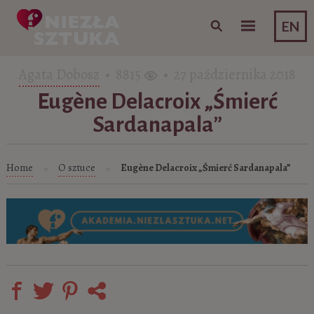
Skip to content
EN
Agata Dobosz
• 8815
• 27 października 2018
Eugène Delacroix „Śmierć
Sardanapala”
Home
O sztuce
Eugène Delacroix „Śmierć Sardanapala”
»
»