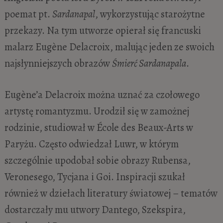
poemat pt.
Sardanapal
, wykorzystując starożytne
przekazy. Na tym utworze opierał się francuski
malarz Eugène Delacroix, malując jeden ze swoich
najsłynniejszych obrazów
Śmierć Sardanapala
.
Eugène’a Delacroix można uznać za czołowego
artystę romantyzmu. Urodził się w zamożnej
rodzinie, studiował w École des Beaux-Arts w
Paryżu. Często odwiedzał Luwr, w którym
szczególnie upodobał sobie obrazy Rubensa,
Veronesego, Tycjana i Goi. Inspiracji szukał
również w dziełach literatury światowej – tematów
dostarczały mu utwory Dantego, Szekspira,