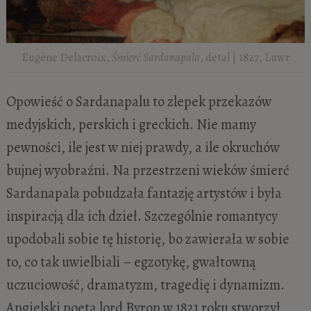
Eugène Delacroix,
Śmierć Sardanapala
, detal | 1827, Luwr
Opowieść o Sardanapalu to zlepek przekazów
medyjskich, perskich i greckich. Nie mamy
pewności, ile jest w niej prawdy, a ile okruchów
bujnej wyobraźni. Na przestrzeni wieków śmierć
Sardanapala pobudzała fantazję artystów i była
inspiracją dla ich dzieł. Szczególnie romantycy
upodobali sobie tę historię, bo zawierała w sobie
to, co tak uwielbiali – egzotykę, gwałtowną
uczuciowość, dramatyzm, tragedię i dynamizm.
Angielski poeta lord Byron w 1821 roku stworzył