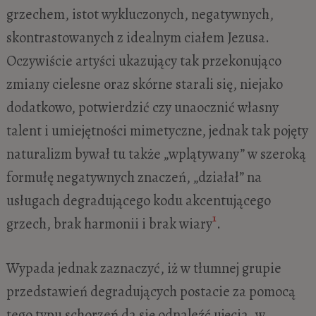
grzechem, istot wykluczonych, negatywnych,
skontrastowanych z idealnym ciałem Jezusa.
Oczywiście artyści ukazujący tak przekonująco
zmiany cielesne oraz skórne starali się, niejako
dodatkowo, potwierdzić czy unaocznić własny
talent i umiejętności mimetyczne, jednak tak pojęty
naturalizm bywał tu także „wplątywany” w szeroką
formułę negatywnych znaczeń, „działał” na
usługach degradującego kodu akcentującego
1
grzech, brak harmonii i brak wiary
.
Wypada jednak zaznaczyć, iż w tłumnej grupie
przedstawień degradujących postacie za pomocą
tego typu schorzeń da się odnaleźć ujęcia, w