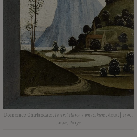
Domenico Ghirlandaio,
Portret starca z wnuczkiem
, detal | 1490,
Luwr, Paryż