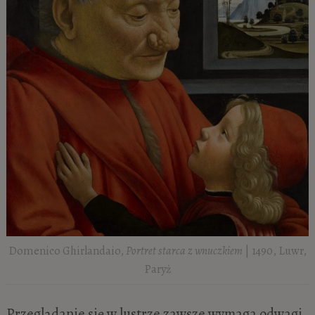
Domenico Ghirlandaio,
Portret starca z wnuczkiem
| 1490, Luwr,
Paryż
Przeglądanie się w lustrze zawsze wymaga odwagi.