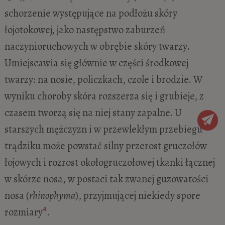
schorzenie występujące na podłożu skóry
łojotokowej, jako następstwo zaburzeń
naczynioruchowych w obrębie skóry twarzy.
Umiejscawia się głównie w części środkowej
twarzy: na nosie, policzkach, czole i brodzie. W
wyniku choroby skóra rozszerza się i grubieje, z
czasem tworzą się na niej stany zapalne. U
starszych mężczyzn i w przewlekłym przebiegu
trądziku może powstać silny przerost gruczołów
łojowych i rozrost okołogruczołowej tkanki łącznej
w skórze nosa, w postaci tak zwanej guzowatości
nosa (
rhinophyma
), przyjmującej niekiedy spore
4
rozmiary
.