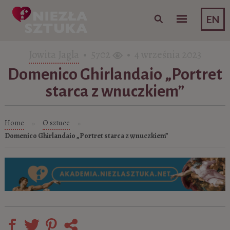
Skip to content
EN
Jowita Jagla
• 5702
• 4 września 2023
Domenico Ghirlandaio „Portret
starca z wnuczkiem”
Home
O sztuce
»
»
Domenico Ghirlandaio „Portret starca z wnuczkiem”