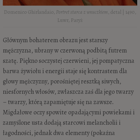
Domenico Ghirlandaio,
Portret starca z wnuczkiem
, detal | 1490,
Luwr, Paryż
Głównym bohaterem obrazu jest starszy
mężczyzna, ubrany w czerwoną podbitą futrem
szatę. Piękno soczystej czerwieni, jej pompatyczna
barwa żywiołu i energii staje się kontrastem dla
głowy mężczyzny, porośniętej resztką siwych,
niesfornych włosów, zwłaszcza zaś dla jego twarzy
– twarzy, którą zapamiętuje się na zawsze.
Migdałowe oczy spowite opadającymi powiekami i
zamyślone usta dodają starcowi melancholii i
łagodności, jednak dwa elementy (pokaźna