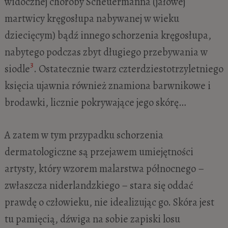
widocznej choroby Scheuermanna (jałowej
martwicy kręgosłupa nabywanej w wieku
dziecięcym) bądź innego schorzenia kręgosłupa,
nabytego podczas zbyt długiego przebywania w
3
siodle
. Ostatecznie twarz czterdziestotrzyletniego
księcia ujawnia również znamiona barwnikowe i
brodawki, licznie pokrywające jego skórę…
A zatem w tym przypadku schorzenia
dermatologiczne są przejawem umiejętności
artysty, który wzorem malarstwa północnego –
zwłaszcza niderlandzkiego – stara się oddać
prawdę o człowieku, nie idealizując go. Skóra jest
tu pamięcią, dźwiga na sobie zapiski losu