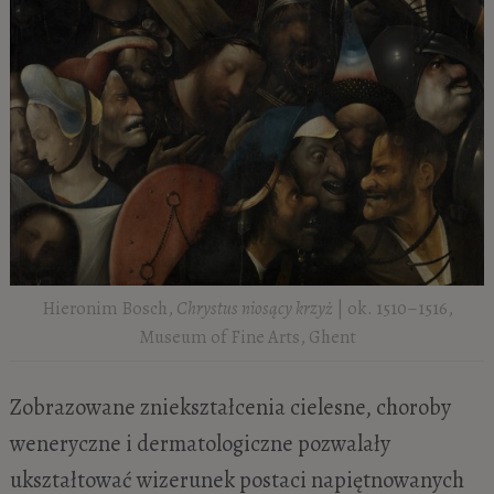
Hieronim Bosch,
Chrystus niosący krzyż
| ok. 1510–1516,
Museum of Fine Arts, Ghent
Zobrazowane zniekształcenia cielesne, choroby
weneryczne i dermatologiczne pozwalały
ukształtować wizerunek postaci napiętnowanych