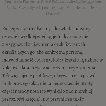
Piero della Francesca,
Portret Federica da Montefeltro i jego żony
Battisty Sforzy
, dyptyk | ok. 1473–1475, Gallerie degli Uffizi,
Florencja
Książę został tu ukazany jako władca idealny i
człowiek wielkiej wiedzy, jednak artysta nie
zrezygnował z ujawnienia cech fizycznych
określających go jako konkretną personę,
indywidualność cielesną, którą kształtują nabyte w
kolejnych latach życia schorzenia czy zranienia.
Tak więc ujęcie profilowe, ukrywające co prawda
brak prawego oka, nie tai jednocześnie utraty
części nasady nosa (co wynikało z żołnierskiej
przeszłości księcia), nie przemilcza także