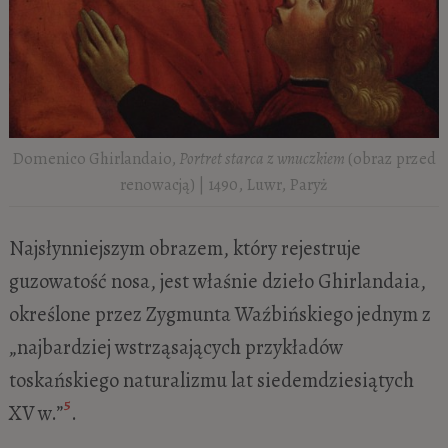
Domenico Ghirlandaio,
Portret starca z wnuczkiem
(obraz przed
renowacją) | 1490, Luwr, Paryż
Najsłynniejszym obrazem, który rejestruje
guzowatość nosa, jest właśnie dzieło Ghirlandaia,
określone przez Zygmunta Waźbińskiego jednym z
„najbardziej wstrząsających przykładów
toskańskiego naturalizmu lat siedemdziesiątych
5
XV w.”
.