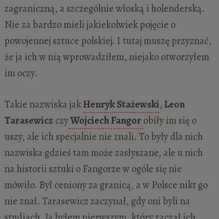
zagraniczną, a szczególnie włoską i holenderską.
Nie za bardzo mieli jakiekolwiek pojęcie o
powojennej sztuce polskiej. I tutaj muszę przyznać,
że ja ich w nią wprowadziłem, niejako otworzyłem
im oczy.
Takie nazwiska jak
Henryk Stażewski
,
Leon
Tarasewicz
czy
Wojciech Fangor
obiły im się o
uszy, ale ich specjalnie nie znali. To były dla nich
nazwiska gdzieś tam może zasłyszane, ale u nich
na historii sztuki o Fangorze w ogóle się nie
mówiło. Był ceniony za granicą, a w Polsce nikt go
nie znał. Tarasewicz zaczynał, gdy oni byli na
studiach. Ja byłem pierwszym, który zaczął ich