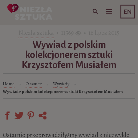
Skip to content
EN
Niezła sztuka
• 11569
• 16 lipca 2015
Wywiad z polskim
kolekcjonerem sztuki
Krzysztofem Musiałem
Home
O sztuce
Wywiady
»
»
»
Wywiad z polskim kolekcjonerem sztuki Krzysztofem Musiałem
Ostatnio przeprowadziłyśmy wywiad z niezwykle