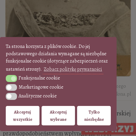
Ta strona korzysta z plików cookie. Do jej
podstawowego działania wymagane są niezbędne
funkcjonalne cookie (dotyczące zabezpieczeń oraz
ustawień strony).
Zobacz politykę prywatności
Funkcjonalne cookie
Funkcjonalne cookie
Wanda Siemaszkowa jako Donna Alnica w
Bestii
Jerzego
Marketingowe cookie
Marketingowe cookie
Żuławskiego | 1907, źródło: Biblioteka Narodowa, Polona.pl
Analityczne cookie
Analityczne cookie
Jej ojciec, Feliks Sierpiński, był twórcą amatorskiej
Akceptuj
Akceptuj
Tylko
wszystkie
wybrane
niezbędne
grupy teatralnej, co z dużym
prawdopodobieństwem wpłynęło na wybór