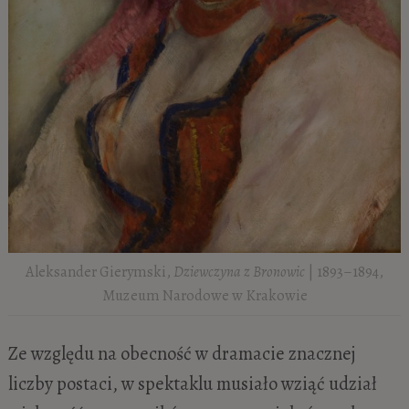
Aleksander Gierymski,
Dziewczyna z Bronowic
| 1893–1894,
Muzeum Narodowe w Krakowie
Ze względu na obecność w dramacie znacznej
liczby postaci, w spektaklu musiało wziąć udział