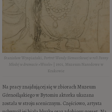
Stanisław Wyspiański,
Portret Wandy Siemaszkowej w roli Panny
Młodej w dramacie »Wesele«
| 1901, Muzeum Narodowe w
Krakowie
Na pracy znajdującej się w zbiorach Muzeum
Górnośląskiego w Bytomiu aktorka ukazana
została w stroju scenicznym. Częściowo, artysta
uchwycił jej białą bluzkę oraz zdobiony gorset. Na