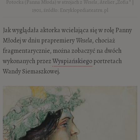
Potocka (Panna Młoda) w strojach z
Wesela
, Atelier „Zofia ” |
1901, źródło: Encyklopediateatru.pl
Jak wyglądała aktorka wcielająca się w rolę Panny
Młodej w dniu prapremiery
Wesela
, chociaż
fragmentarycznie, można zobaczyć na dwóch
wykonanych przez
Wyspiańskiego
portretach
Wandy Siemaszkowej.