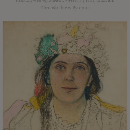
scenicznym Panny Młodej z »Wesela«
| 1901, Muzeum
Górnośląskie w Bytomiu