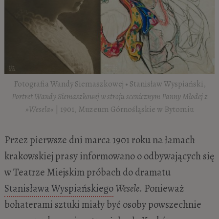
Fotografia Wandy Siemaszkowej • Stanisław Wyspiański,
Portret Wandy Siemaszkowej w stroju scenicznym Panny Młodej z
»Wesela«
| 1901, Muzeum Górnośląskie w Bytomiu
Przez pierwsze dni marca 1901 roku na łamach
krakowskiej prasy informowano o odbywających się
w Teatrze Miejskim próbach do dramatu
Stanisława Wyspiańskiego
Wesele
. Ponieważ
bohaterami sztuki miały być osoby powszechnie