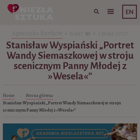
Skip to content
EN
Agnieszka Bartków
• 12447
• 3 maja 2020
Stanisław Wyspiański „Portret
Wandy Siemaszkowej w stroju
scenicznym Panny Młodej z
»Wesela«”
Home
Strona główna
»
»
Stanisław Wyspiański „Portret Wandy Siemaszkowej w stroju
scenicznym Panny Młodej z »Wesela«”