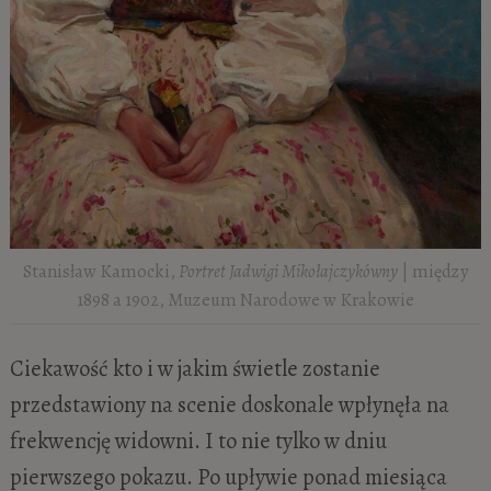
Stanisław Kamocki,
Portret Jadwigi Mikołajczykówny
| między
1898 a 1902, Muzeum Narodowe w Krakowie
Ciekawość kto i w jakim świetle zostanie
przedstawiony na scenie doskonale wpłynęła na
frekwencję widowni. I to nie tylko w dniu
pierwszego pokazu. Po upływie ponad miesiąca