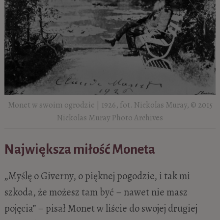
Monet w swoim ogrodzie | 1926, fot. Nickolas Muray, © 2015
Nickolas Muray Photo Archives
Największa miłość Moneta
„Myślę o Giverny, o pięknej pogodzie, i tak mi
szkoda, że możesz tam być – nawet nie masz
pojęcia” – pisał Monet w liście do swojej drugiej