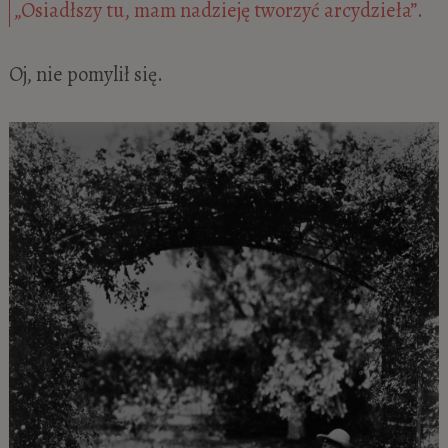
„Osiadłszy tu, mam nadzieję tworzyć arcydzieła”.
Oj, nie pomylił się.