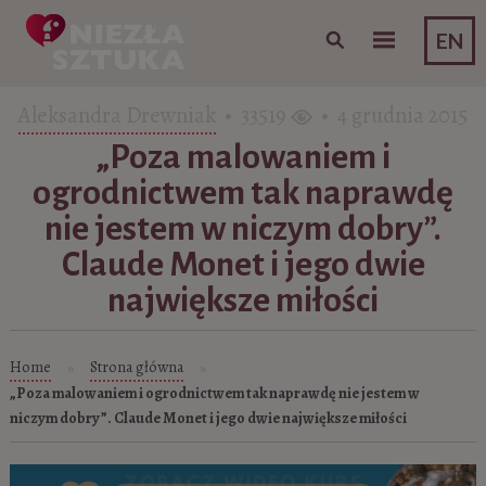
Skip to content
EN
Aleksandra Drewniak
• 33519
• 4 grudnia 2015
„Poza malowaniem i
ogrodnictwem tak naprawdę
nie jestem w niczym dobry”.
Claude Monet i jego dwie
największe miłości
Home
Strona główna
»
»
„Poza malowaniem i ogrodnictwem tak naprawdę nie jestem w
niczym dobry”. Claude Monet i jego dwie największe miłości