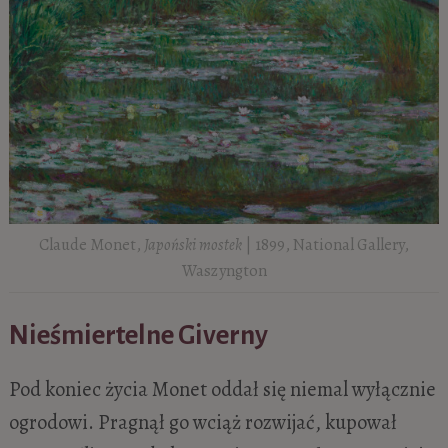
Claude Monet,
Japoński mostek
| 1899, National Gallery,
Waszyngton
Nieśmiertelne Giverny
Pod koniec życia Monet oddał się niemal wyłącznie
ogrodowi. Pragnął go wciąż rozwijać, kupował