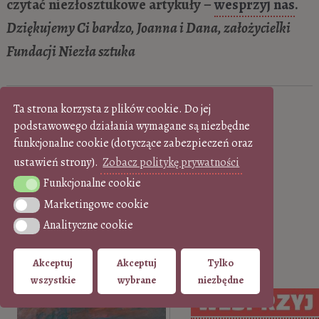
czytać niezłosztukowe artykuły –
wesprzyj nas
.
Dziękujemy Ci bardzo, Joanna i Dana, założycielki
Fundacji Niezła sztuka
Ta strona korzysta z plików cookie. Do jej
A może to Cię zainteresuje:
podstawowego działania wymagane są niezbędne
funkcjonalne cookie (dotyczące zabezpieczeń oraz
ustawień strony).
Zobacz politykę prywatności
Funkcjonalne cookie
Funkcjonalne cookie
Marketingowe cookie
Marketingowe cookie
Analityczne cookie
Analityczne cookie
Claude Monet. 7 faktów o
Akceptuj
Akceptuj
Tylko
wszystkie
wybrane
niezbędne
tym artyście, o których nie…