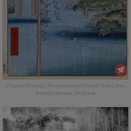
Utagawa Hiroshige,
Wewnątrz świątyni Kameido-Tenjin
| 1856,
Brooklyn Museum, Nowy Jork