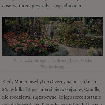
obserwatorem przyrody i… ogrodnikiem.
Monet w swoim ogrodzie, Giverny | 1921, źródło:
Wikipedia.org
Kiedy Monet przybył do Giverny na początku lat
80., w kilka lat po śmierci pierwszej żony, Camille,
nie spodziewał się zapewne, że jego serce zostanie
tam do końca życia. Początkowa nieśmiałość, z jaką