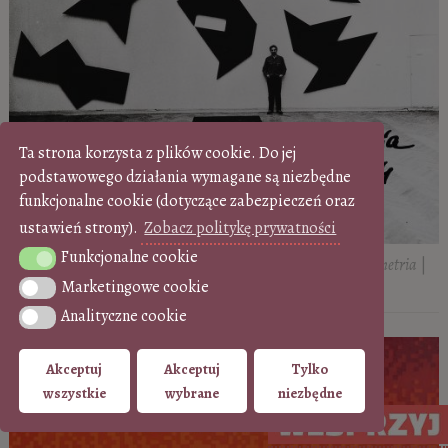
Ta strona korzysta z plików cookie. Do jej
podstawowego działania wymagane są niezbędne
funkcjonalne cookie (dotyczące zabezpieczeń oraz
ustawień strony).
Zobacz politykę prywatności
Funkcjonalne cookie
Funkcjonalne cookie
Ryszard Winiarski,
Czarny kwadrat czyli fruwająca geometria
|
Marketingowe cookie
Marketingowe cookie
1984, Muzeum Sztuki w Łodzi
Analityczne cookie
Analityczne cookie
Akceptuj
Akceptuj
Tylko
wszystkie
wybrane
niezbędne