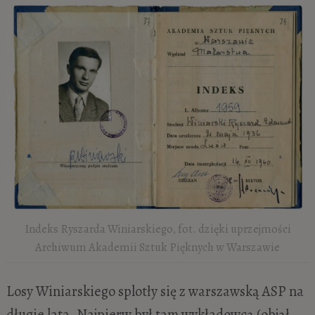
Indeks Ryszarda Winiarskiego, fot. dzięki uprzejmości
Archiwum Akademii Sztuk Pięknych w Warszawie
Losy Winiarskiego splotły się z warszawską ASP na
długie lata. Najpierw był tam wykładowcą (objął