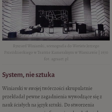
Ryszard Winiarski, scenografia do
Wariata
Jerzego
Przeździeckiego w Teatrze Kameralnym w Warszawie | 1970
fot. agraart.pl
System, nie sztuka
Winiarski w swojej twórczości skrupulatnie
przekładał pewne zagadnienia wywodzące się z
nauk ścisłych na język sztuki. Do stworzenia