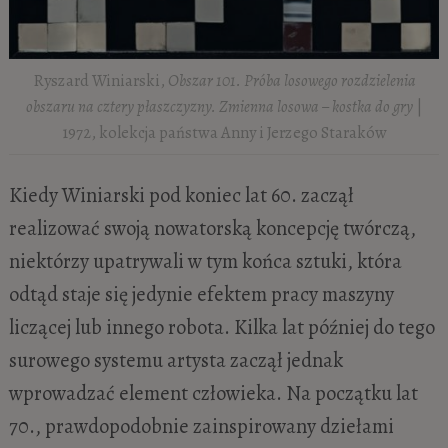
Ryszard Winiarski,
Obszar 101. Próba losowego rozdzielenia
obszaru na cztery płaszczyzny. Zmienna losowa – kostka do gry
|
1972, kolekcja państwa Anny i Jerzego Staraków
Kiedy Winiarski pod koniec lat 60. zaczął
realizować swoją nowatorską koncepcję twórczą,
niektórzy upatrywali w tym końca sztuki, która
odtąd staje się jedynie efektem pracy maszyny
liczącej lub innego robota. Kilka lat później do tego
surowego systemu artysta zaczął jednak
wprowadzać element człowieka. Na początku lat
70., prawdopodobnie zainspirowany dziełami