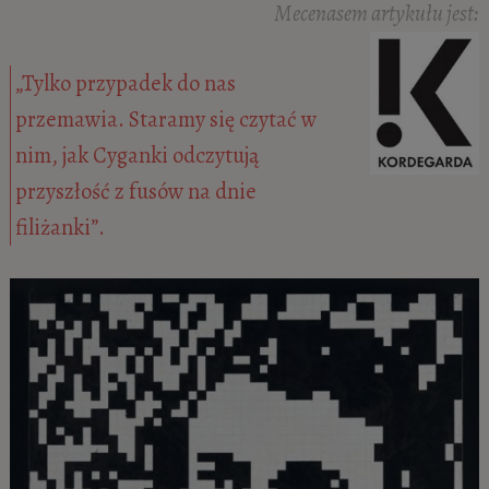
Mecenasem artykułu jest:
„Tylko przypadek do nas
przemawia. Staramy się czytać w
nim, jak Cyganki odczytują
przyszłość z fusów na dnie
filiżanki”.