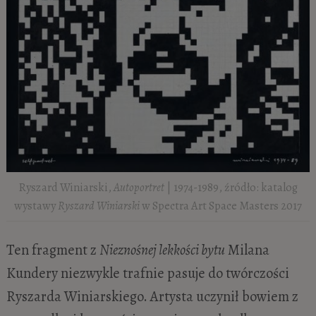
Ryszard Winiarski,
Autoportret
| 1974-1989, źródło: katalog
wystawy
Ryszard Winiarski
w Spectra Art Space Masters 2017
Ten fragment z
Nieznośnej lekkości bytu
Milana
Kundery niezwykle trafnie pasuje do twórczości
Ryszarda Winiarskiego. Artysta uczynił bowiem z