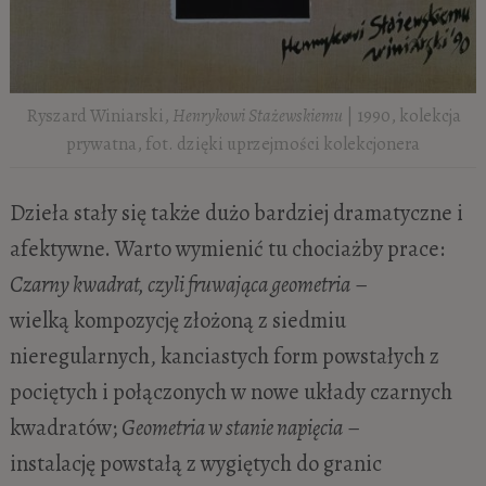
Ryszard Winiarski,
Henrykowi Stażewskiemu
| 1990, kolekcja
prywatna, fot. dzięki uprzejmości kolekcjonera
Dzieła stały się także dużo bardziej dramatyczne i
afektywne. Warto wymienić tu chociażby prace:
Czarny kwadrat, czyli fruwająca geometria
–
wielką kompozycję złożoną z siedmiu
nieregularnych, kanciastych form powstałych z
pociętych i połączonych w nowe układy czarnych
kwadratów;
Geometria w stanie napięcia
–
instalację powstałą z wygiętych do granic