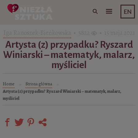
Skip to content
EN
Iga Ranoszek-Bieńkowska
• 5822
• 15 maja 2021
Artysta (z) przypadku? Ryszard
Winiarski – matematyk, malarz,
myśliciel
Home
Strona główna
»
»
Artysta (z) przypadku? Ryszard Winiarski – matematyk, malarz,
myśliciel