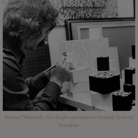
Ryszard Winiarski, fot. dzięki uprzejmości Fundacji Rodziny
Staraków