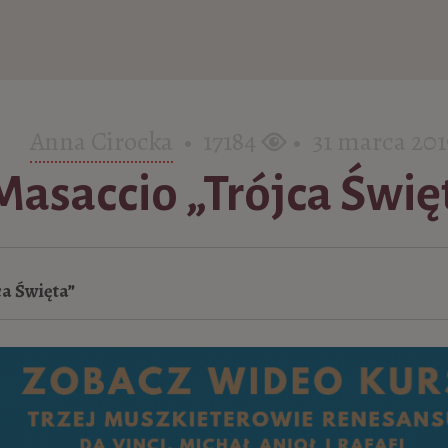
Anna Cirocka
• 17184
• 31 marca 201
Masaccio „Trójca Świę
a Święta”