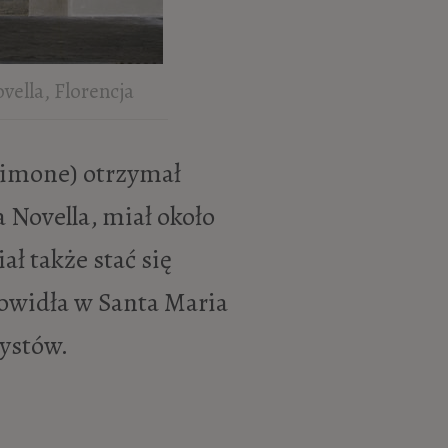
vella, Florencja
 Novella, miał około
ał także stać się
lowidła w Santa Maria
tystów.