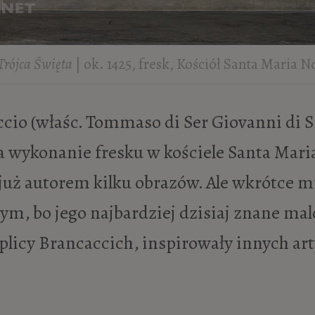
Trójca Święta
| ok. 1425, fresk, Kościół Santa Maria No
a wykonanie fresku w kościele Santa Maria
ył już autorem kilku obrazów. Ale wkrótce mi
ym, bo jego najbardziej dzisiaj znane ma
plicy Brancaccich, inspirowały innych ar