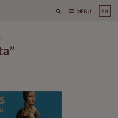
EN
MENU
9
ta”