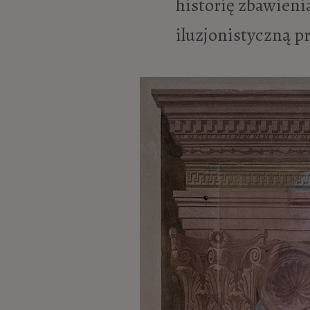
historię zbawienia
iluzjonistyczną p