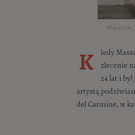
Masaccio,
Kiedy Masaccio (właśc. Tommaso di Ser Giovanni di Simone) otrzymał
zlecenie n
24 lat i b
artystą podziwian
del Carmine, w ka