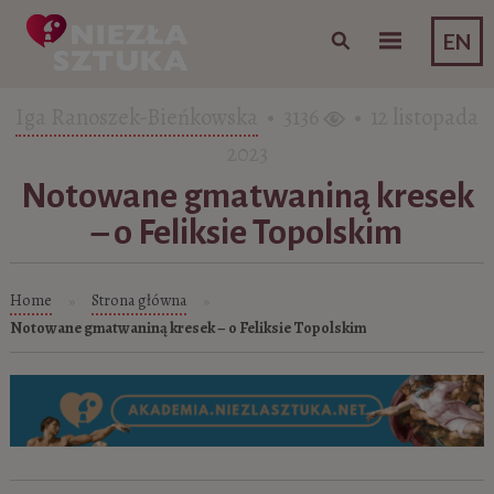
Skip to content
EN
Iga Ranoszek-Bieńkowska
• 3136
• 12 listopada
2023
Notowane gmatwaniną kresek
– o Feliksie Topolskim
Home
Strona główna
»
»
Notowane gmatwaniną kresek – o Feliksie Topolskim