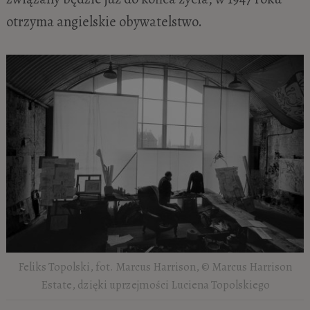
otrzyma angielskie obywatelstwo.
Feliks Topolski, fot. Marcus Harrison, © Marcus Harrison
Estate, dzięki uprzejmości Luciena Topolskiego