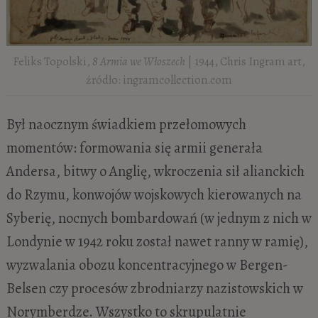
Feliks Topolski,
8 Armia we Włoszech
| 1944, Chris Ingram art,
źródło: ingramcollection.com
Był naocznym świadkiem przełomowych
momentów: formowania się armii generała
Andersa, bitwy o Anglię, wkroczenia sił alianckich
do Rzymu, konwojów wojskowych kierowanych na
Syberię, nocnych bombardowań (w jednym z nich w
Londynie w 1942 roku został nawet ranny w ramię),
wyzwalania obozu koncentracyjnego w Bergen-
Belsen czy procesów zbrodniarzy nazistowskich w
Norymberdze. Wszystko to skrupulatnie