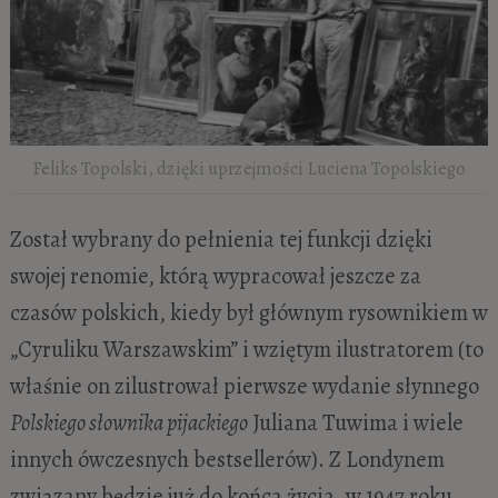
Feliks Topolski, dzięki uprzejmości Luciena Topolskiego
Został wybrany do pełnienia tej funkcji dzięki
swojej renomie, którą wypracował jeszcze za
czasów polskich, kiedy był głównym rysownikiem w
„Cyruliku Warszawskim” i wziętym ilustratorem (to
właśnie on zilustrował pierwsze wydanie słynnego
Polskiego słownika pijackiego
Juliana Tuwima i wiele
innych ówczesnych bestsellerów). Z Londynem
związany będzie już do końca życia, w 1947 roku