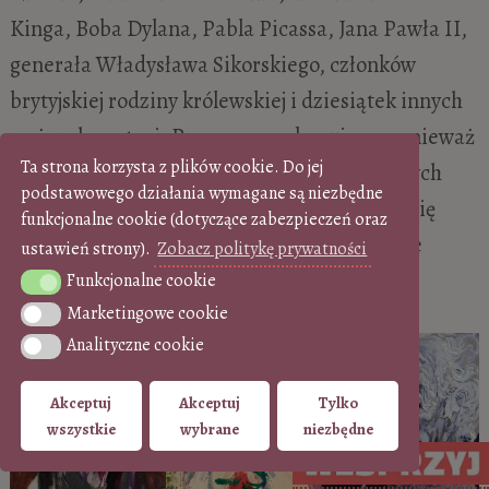
Kinga, Boba Dylana, Pabla Picassa, Jana Pawła II,
generała Władysława Sikorskiego, członków
brytyjskiej rodziny królewskiej i dziesiątek innych
ważnych postaci. Prace są przekonujące, ponieważ
Ta strona korzysta z plików cookie. Do jej
przedstawiają nie tylko wygląd portretowanych
podstawowego działania wymagane są niezbędne
osób, ale też ich charakter. Topolski zdawał się
funkcjonalne cookie (dotyczące zabezpieczeń oraz
sięgać głębiej, do wnętrza człowieka. Nie tyle
ustawień strony).
Zobacz politykę prywatności
utrwalał, co raczej badał twarz modela.
Funkcjonalne cookie
Funkcjonalne cookie
Marketingowe cookie
Marketingowe cookie
Analityczne cookie
Analityczne cookie
Akceptuj
Akceptuj
Tylko
wszystkie
wybrane
niezbędne