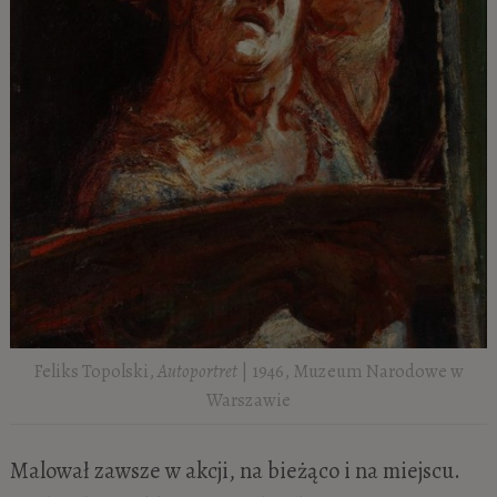
Feliks Topolski,
Autoportret
| 1946, Muzeum Narodowe w
Warszawie
Malował zawsze w akcji, na bieżąco i na miejscu.