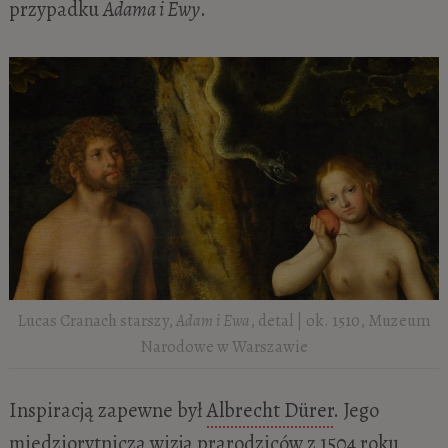
przypadku
Adama i Ewy
.
Lucas Cranach starszy,
Adam i Ewa
, detal | ok. 1510, Muzeum
Narodowe w Warszawie
Inspiracją zapewne był
Albrecht Dürer
. Jego
miedziorytnicza wizja prarodziców z 1504 roku