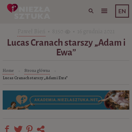
Skip to content
EN
Paweł Bień
• 8350
• 16 grudnia 2021
Lucas Cranach starszy „Adam i
Ewa”
Home
Strona główna
»
»
Lucas Cranach starszy „Adam i Ewa”