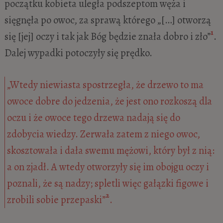
początku kobieta uległa podszeptom węża i
sięgnęła po owoc, za sprawą którego „[…] otworzą
1
się [jej] oczy i tak jak Bóg będzie znała dobro i zło”
.
Dalej wypadki potoczyły się prędko.
„Wtedy niewiasta spostrzegła, że drzewo to ma
owoce dobre do jedzenia, że jest ono rozkoszą dla
oczu i że owoce tego drzewa nadają się do
zdobycia wiedzy. Zerwała zatem z niego owoc,
skosztowała i dała swemu mężowi, który był z nią:
a on zjadł. A wtedy otworzyły się im obojgu oczy i
poznali, że są nadzy; spletli więc gałązki figowe i
2
zrobili sobie przepaski”
.