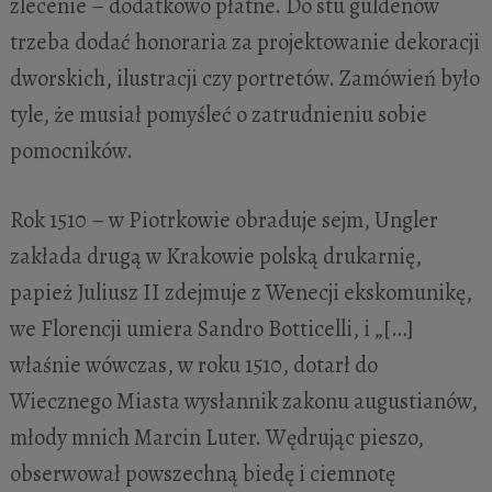
zlecenie – dodatkowo płatne. Do stu guldenów
trzeba dodać honoraria za projektowanie dekoracji
dworskich, ilustracji czy portretów. Zamówień było
tyle, że musiał pomyśleć o zatrudnieniu sobie
pomocników.
Rok 1510 – w Piotrkowie obraduje sejm, Ungler
zakłada drugą w Krakowie polską drukarnię,
papież Juliusz II zdejmuje z Wenecji ekskomunikę,
we Florencji umiera Sandro Botticelli, i „[…]
właśnie wówczas, w roku 1510, dotarł do
Wiecznego Miasta wysłannik zakonu augustianów,
młody mnich Marcin Luter. Wędrując pieszo,
obserwował powszechną biedę i ciemnotę