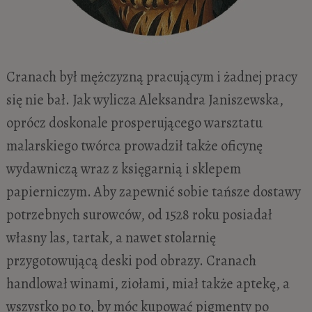
Cranach był mężczyzną pracującym i żadnej pracy
się nie bał. Jak wylicza Aleksandra Janiszewska,
oprócz doskonale prosperującego warsztatu
malarskiego twórca prowadził także oficynę
wydawniczą wraz z księgarnią i sklepem
papierniczym. Aby zapewnić sobie tańsze dostawy
potrzebnych surowców, od 1528 roku posiadał
własny las, tartak, a nawet stolarnię
przygotowującą deski pod obrazy. Cranach
handlował winami, ziołami, miał także aptekę, a
wszystko po to, by móc kupować pigmenty po