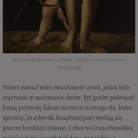
Lucas Cranach starszy,
Wenus i Kupidyn
| 1509, Ermitaż,
Petersburg
Mistrz musiał mieć świadomość atutu, jakim była
zręczność w malowaniu aktów. Był gotów poświęcić
bujną przyrodę Edenu na rzecz czarnego tła, które
sprawia, że sylwetki krnąbrnej pary wydają się
jeszcze bardziej cielesne. I choć w Cranachowskiej
wersji raju nie jest zbyt zielono, to zgodnie z