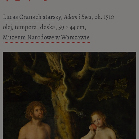
Lucas Cranach starszy,
Adam i Ewa
, ok. 1510
olej, tempera, deska, 59 × 44 cm,
Muzeum Narodowe w Warszawie