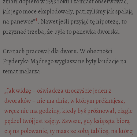
zmarł dopiero w 1553 roku i zamiast obserwować,
jak jego moce eksplodowały, patrzyliśmy jak spalają
4
na panewce”
. Nawet jeśli przyjąć tę hipotezę, to
przyznać trzeba, że była to panewka dworska.
Cranach pracował dla dworu. W obecności
Fryderyka Mądrego wygłaszane były laudacje na
temat malarza.
„Jak widzę – oświadcza uroczyście jeden z
dworaków – nie ma dnia, w którym próżnujesz,
wręcz nie ma godziny, kiedy byś próżnował, ciągle
pędzel twój jest zajęty. Zawsze, gdy książęta biorą
cię na polowanie, ty masz ze sobą tablicę, na której