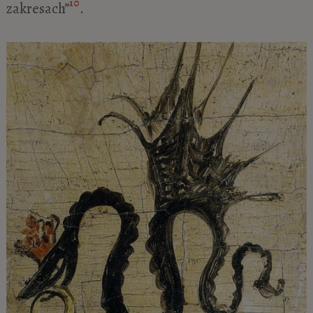
10
zakresach”
.