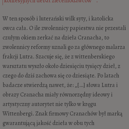
konfesyjnych debat zleceniodawców”
.
W ten sposób i luterański wilk syty, i katolicka
owca cała. O ile zwolennicy papiestwa nie przestali
czułym okiem zerkać na dzieła Cranacha, to
zwolennicy reformy uznali go za głównego malarza
frakcji Lutra. Szacuje się, że z wittenberskiego
warsztatu wyszło około dziesięciu tysięcy dzieł, z
czego do dziś zachowa się co dziesiąte. Po latach
badacze stwierdzą nawet, że: „[…] słowa Lutra i
obrazy Cranacha miały równorzędny ideowy i
artystyczny autorytet nie tylko w kręgu
Wittenbergi. Znak firmowy Cranachów był marką
gwarantującą jakość dzieła w obu tych