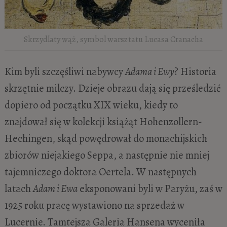
Skrzydlaty wąż, symbol warsztatu Lucasa Cranacha
Kim byli szczęśliwi nabywcy
Adama i Ewy
? Historia
skrzętnie milczy. Dzieje obrazu dają się prześledzić
dopiero od początku XIX wieku, kiedy to
znajdował się w kolekcji książąt Hohenzollern-
Hechingen, skąd powędrował do monachijskich
zbiorów niejakiego Seppa, a następnie nie mniej
tajemniczego doktora Oertela. W następnych
latach
Adam i Ewa
eksponowani byli w Paryżu, zaś w
1925 roku pracę wystawiono na sprzedaż w
Lucernie. Tamtejsza Galeria Hansena wyceniła