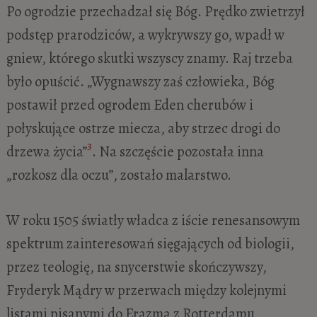
Po ogrodzie przechadzał się Bóg. Prędko zwietrzył
podstęp prarodziców, a wykrywszy go, wpadł w
gniew, którego skutki wszyscy znamy. Raj trzeba
było opuścić. „Wygnawszy zaś człowieka, Bóg
postawił przed ogrodem Eden cherubów i
połyskujące ostrze miecza, aby strzec drogi do
3
drzewa życia”
. Na szczęście pozostała inna
„rozkosz dla oczu”, zostało malarstwo.
W roku 1505 światły władca z iście renesansowym
spektrum zainteresowań sięgających od biologii,
przez teologię, na snycerstwie skończywszy,
Fryderyk Mądry w przerwach między kolejnymi
listami pisanymi do Erazma z Rotterdamu