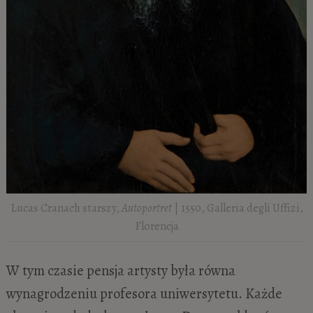
Lucas Cranach starszy,
Autoportret
| 1550, Galleria degli Uffizi,
Florencja
W tym czasie pensja artysty była równa
wynagrodzeniu profesora uniwersytetu. Każde