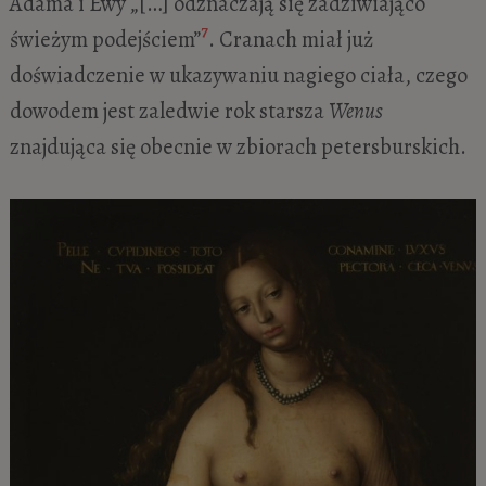
Adama i Ewy „[…] odznaczają się zadziwiająco
7
świeżym podejściem”
. Cranach miał już
doświadczenie w ukazywaniu nagiego ciała, czego
dowodem jest zaledwie rok starsza
Wenus
znajdująca się obecnie w zbiorach petersburskich.