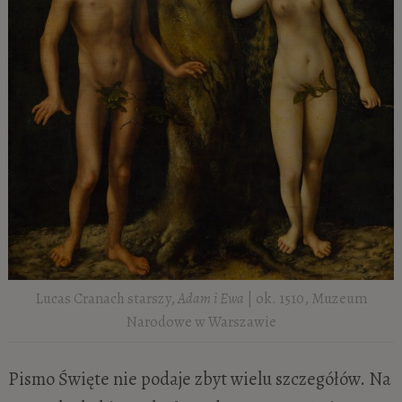
Lucas Cranach starszy,
Adam i Ewa
| ok. 1510, Muzeum
Narodowe w Warszawie
Pismo Święte nie podaje zbyt wielu szczegółów. Na