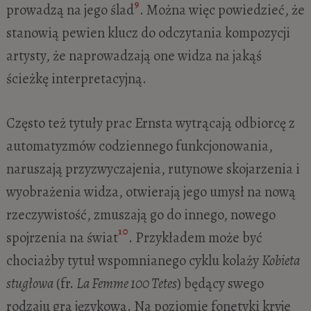
9
prowadzą na jego ślad
. Można więc powiedzieć, że
stanowią pewien klucz do odczytania kompozycji
artysty, że naprowadzają one widza na jakąś
ścieżkę interpretacyjną.
Często też tytuły prac Ernsta wytrącają odbiorcę z
automatyzmów codziennego funkcjonowania,
naruszają przyzwyczajenia, rutynowe skojarzenia i
wyobrażenia widza, otwierają jego umysł na nową
rzeczywistość, zmuszają go do innego, nowego
10
spojrzenia na świat
. Przykładem może być
chociażby tytuł wspomnianego cyklu kolaży
Kobieta
stugłowa
(fr.
La Femme 100 Tetes
) będący swego
rodzaju grą językową. Na poziomie fonetyki kryje