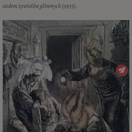
siedem żywiołów głównych
(1933).