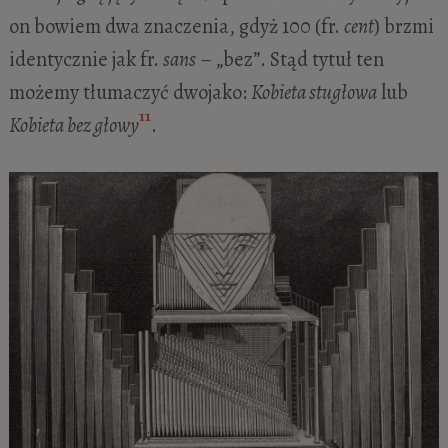
on bowiem dwa znaczenia, gdyż 100 (fr.
cent
) brzmi
identycznie jak fr.
sans
– „bez”. Stąd tytuł ten
możemy tłumaczyć dwojako:
Kobieta stugłowa
lub
11
Kobieta bez głowy
.