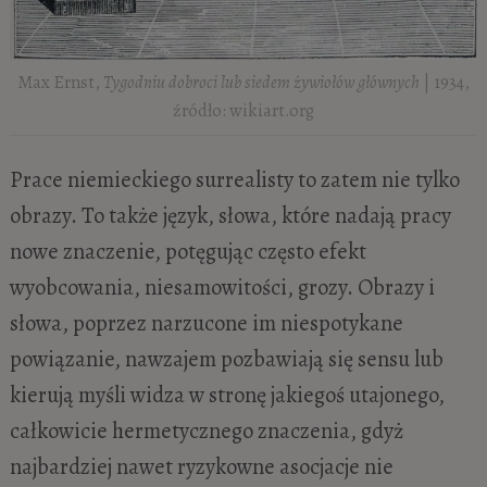
Max Ernst,
Tygodniu dobroci lub siedem żywiołów głównych
| 1934,
źródło: wikiart.org
Prace niemieckiego surrealisty to zatem nie tylko
obrazy. To także język, słowa, które nadają pracy
nowe znaczenie, potęgując często efekt
wyobcowania, niesamowitości, grozy. Obrazy i
słowa, poprzez narzucone im niespotykane
powiązanie, nawzajem pozbawiają się sensu lub
kierują myśli widza w stronę jakiegoś utajonego,
całkowicie hermetycznego znaczenia, gdyż
najbardziej nawet ryzykowne asocjacje nie