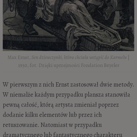
Max Ernst,
Sen dziewczynki, która chciała wstąpić do Karmelu
|
1930, fot. Dzięki uprzejmości Fondation Beyeler
W pierwszym z nich Ernst zastosował dwie metody.
W niemalże każdym przypadku plansza stanowiła
pewną całość, którą artysta zmieniał poprzez
dodanie kilku elementów lub przez ich
retuszowanie. Natomiast w przypadku
dramatycznego lub fantastycznego charakteru