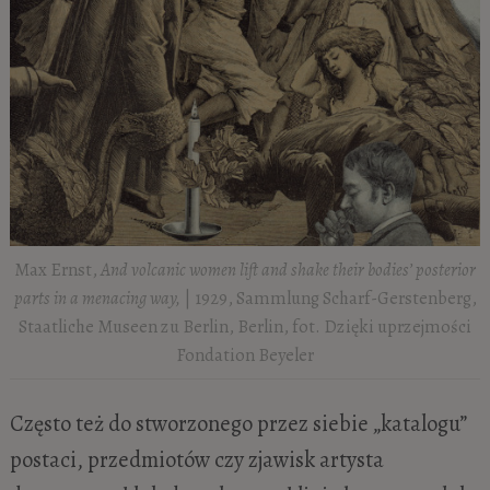
Max Ernst,
And volcanic women lift and shake their bodies’ posterior
parts in a menacing way,
| 1929, Sammlung Scharf-Gerstenberg,
Staatliche Museen zu Berlin, Berlin, fot. Dzięki uprzejmości
Fondation Beyeler
Często też do stworzonego przez siebie „katalogu”
postaci, przedmiotów czy zjawisk artysta