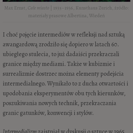
Max Ernst,
Całe miasto
| 1935–1936, Kunsthaus Zurich, źródło:
materiały prasowe Albertina, Wiedeń
I choć pojęcie intermediów w refleksji nad sztuką
awangardową zrodziło się dopiero w latach 60.
ubiegłego stulecia, to już dadaiści przekraczali
granice między mediami. Także w kubizmie i
surrealizmie dostrzec można elementy podejścia
intermedialnego. Wynikało to z ducha otwartości i
upodobania eksperymentów obu tych kierunków,
poszukiwania nowych technik, przekraczania
granic gatunków, konwencji i stylów.
Intermedializm
zaistniał w dyskusji o sztuce w 1965