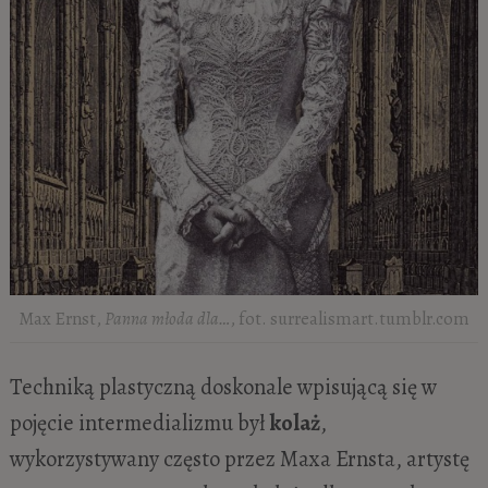
Max Ernst,
Panna młoda dla…
, fot. surrealismart.tumblr.com
Techniką plastyczną doskonale wpisującą się w
pojęcie intermedializmu był
kolaż
,
wykorzystywany często przez Maxa Ernsta, artystę