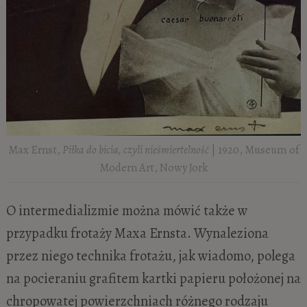
Max Ernst,
Piłka do bicia, czyli nieśmiertelność
| 1920, Museum of
Modern Art, Nowy Jork
O intermedializmie można mówić także w
przypadku frotaży Maxa Ernsta. Wynaleziona
przez niego technika frotażu, jak wiadomo, polega
na pocieraniu grafitem kartki papieru położonej na
chropowatej powierzchniach różnego rodzaju