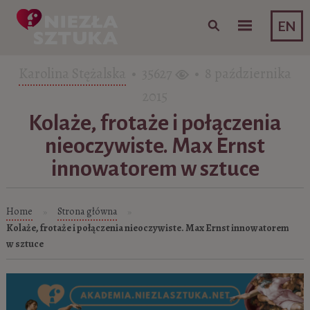
Skip to content
EN
Karolina Stężalska
• 35627
• 8 października
2015
Kolaże, frotaże i połączenia
nieoczywiste. Max Ernst
innowatorem w sztuce
Home
Strona główna
»
»
Kolaże, frotaże i połączenia nieoczywiste. Max Ernst innowatorem
w sztuce