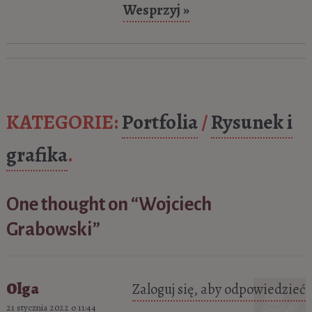
Wesprzyj »
KATEGORIE:
Portfolia
/
Rysunek i
grafika
.
One thought on “
Wojciech
Grabowski
”
Olga
Zaloguj się, aby odpowiedzieć
21 stycznia 2022 o 11:44