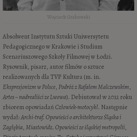
Wojciech Grabowski
Absolwent Instytutu Sztuki Uniwersytetu
Pedagogicznego w Krakowie i Studium
Scenariuszowego Szkoły Filmowej w Łodzi.
Rysownik, pisarz, autor filmów o sztuce
realizowanych dla TVP Kultura (m. in.
Ekspresjonizm w Polsce
,
Podróż z Rafałem Malczewskim
,
Artes – nadrealiści ze Lwowa
). Debiutował w 2012 roku
zbiorem opowiadań
Człowiek-motocykl
. Następnie
wydał:
Archi-traf. Opowieści o architekturze Śląska i
Zagłębia
,
Miastowidz. Opowieści ze śląskiej metropolii
,