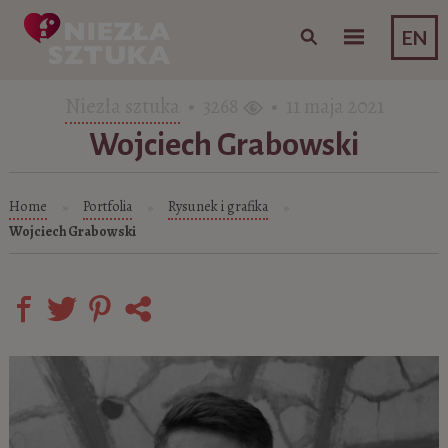
Skip to content
EN
Niezła sztuka
• 3268
• 11 maja 2021
Wojciech Grabowski
Home
Portfolia
Rysunek i grafika
»
»
»
Wojciech Grabowski