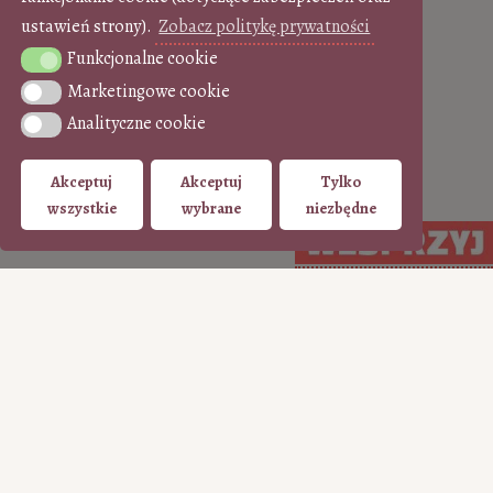
ustawień strony).
Zobacz politykę prywatności
Funkcjonalne cookie
Funkcjonalne cookie
Marketingowe cookie
Marketingowe cookie
Analityczne cookie
Analityczne cookie
Akceptuj
Akceptuj
Tylko
wszystkie
wybrane
niezbędne
Arcydzieło do kawy
•
Zobacz wszystkie