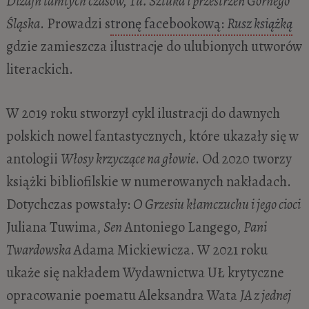
Dizajn tamtych czasów, Tu. Sztuka i przestrzeń Górnego
Śląska
. Prowadzi s
tronę facebookową:
Rusz książką
gdzie zamieszcza ilustracje do ulubionych utworów
literackich.
W 2019 roku stworzył cykl ilustracji do dawnych
polskich nowel fantastycznych, które ukazały się w
antologii
Włosy krzyczące na głowie
. Od 2020 tworzy
książki bibliofilskie w numerowanych nakładach.
Dotychczas powstały:
O Grzesiu kłamczuchu i jego cioci
Juliana Tuwima,
Sen
Antoniego Langego,
Pani
Twardowska
Adama Mickiewicza. W 2021 roku
ukaże się nakładem Wydawnictwa UŁ krytyczne
opracowanie poematu Aleksandra Wata
JA z jednej