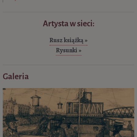
Artysta w sieci:
Rusz książką »
Rysunki »
Galeria