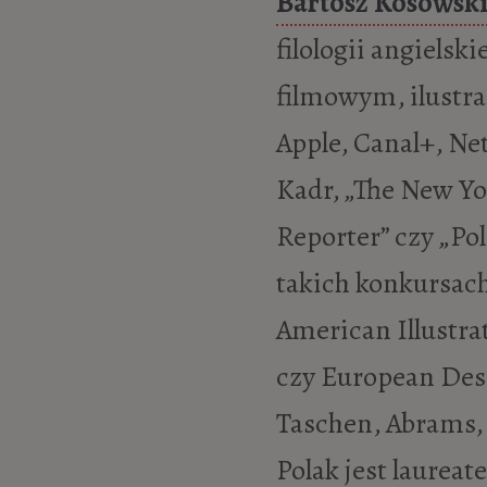
Bartosz Kosowsk
filologii angielsk
filmowym, ilustr
Apple, Canal+, N
Kadr, „The New Yo
Reporter” czy „Pol
takich konkursach
American Illustra
czy European Des
Taschen, Abrams,
Polak jest laurea