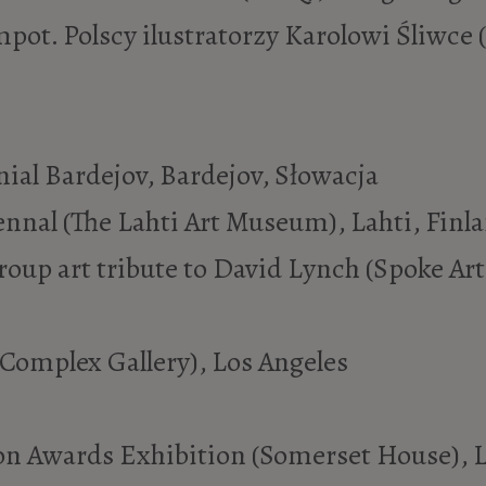
mpot. Polscy ilustratorzy Karolowi Śliwc
ial Bardejov, Bardejov, Słowacja
ennal (The Lahti Art Museum), Lahti, Finl
oup art tribute to David Lynch (Spoke Art
 Complex Gallery), Los Angeles
ion Awards Exhibition (Somerset House),