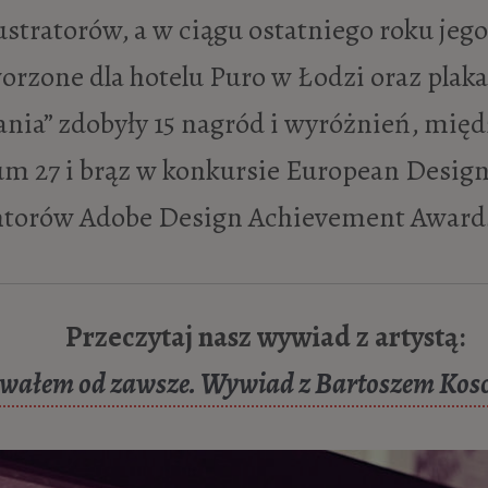
ustratorów, a w ciągu ostatniego roku je
orzone dla hotelu Puro w Łodzi oraz plakat
nia” zdobyły 15 nagród i wyróżnień, międ
m 27 i brąz w konkursie European Design 
ntorów Adobe Design Achievement Award
Przeczytaj nasz wywiad z artystą:
wałem od zawsze. Wywiad z Bartoszem Ko