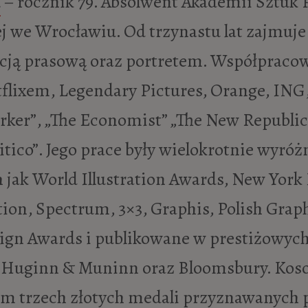
i
– rocznik 79. Absolwent Akademii Sztuk 
iej we Wrocławiu. Od trzynastu lat zajmuje
acją prasową oraz portretem. Współpraco
etflixem, Legendary Pictures, Orange, IN
rker”, „The Economist” „The New Republic
itico”. Jego prace były wielokrotnie wyróż
 jak World Illustration Awards, New York 
tion, Spectrum, 3×3, Graphis, Polish Gra
ign Awards i publikowane w prestiżowy
 Huginn & Muninn oraz Bloomsbury. Koso
tem trzech złotych medali przyznawanych