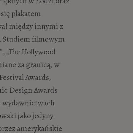
Pięknych w Łodzi oraz
 się plakatem
wał między innymi z
G, Studiem filmowym
”, „The Hollywood
niane za granicą, w
Festival Awards,
phic Design Awards
ch wydawnictwach
wski jako jedyny
 przez amerykańskie