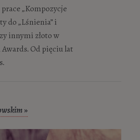
go prace „Kompozycje
y do „Lśnienia” i
zy innymi złoto w
Awards. Od pięciu lat
s.
sowskim
»