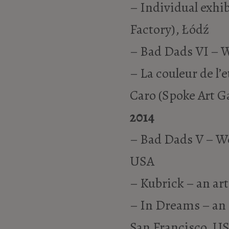
– Individual exhib
Factory), Łódź
– Bad Dads VI – W
– La couleur de l’
Caro (Spoke Art G
2014
– Bad Dads V – We
USA
– Kubrick – an art
– In Dreams – an a
San Francisco, U