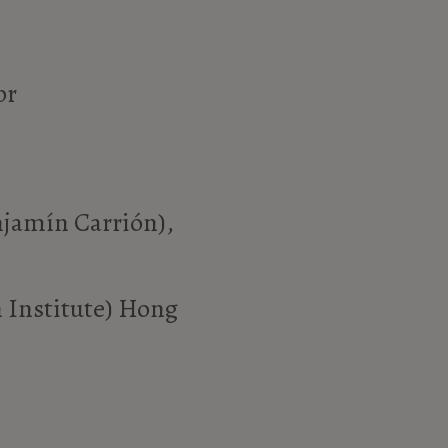
pr
njamín Carrión),
 Institute) Hong