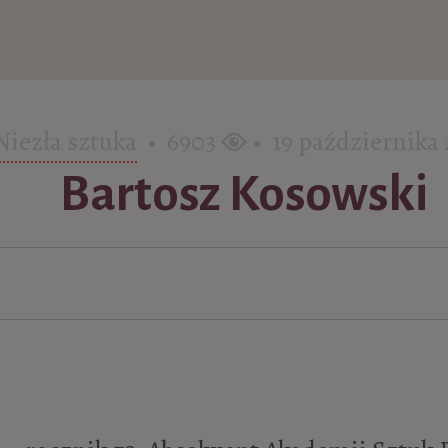
Niezła sztuka
• 6903
• 19 października
Bartosz Kosowski