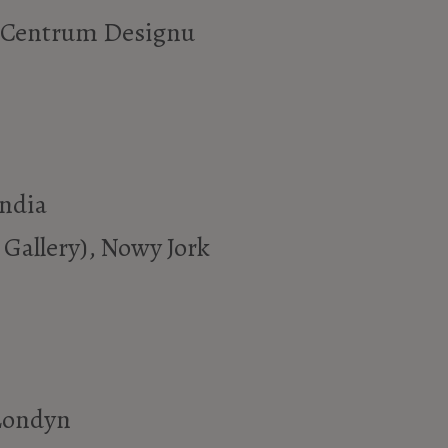
e (Centrum Designu
andia
 Gallery), Nowy Jork
 Londyn