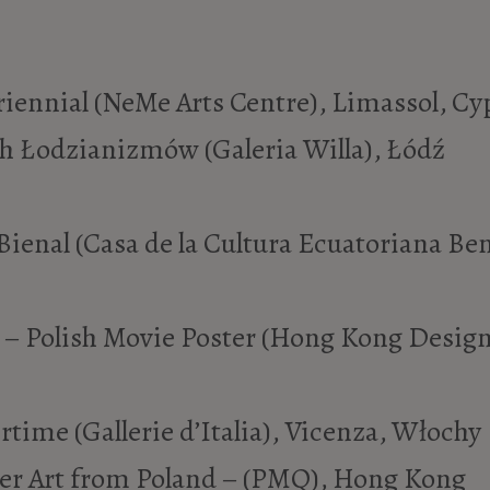
riennial (NeMe Arts Centre), Limassol, Cy
h Łodzianizmów (Galeria Willa), Łódź
Bienal (Casa de la Cultura Ecuatoriana Be
– Polish Movie Poster (Hong Kong Design
time (Gallerie d’Italia), Vicenza, Włochy
ter Art from Poland – (PMQ), Hong Kong