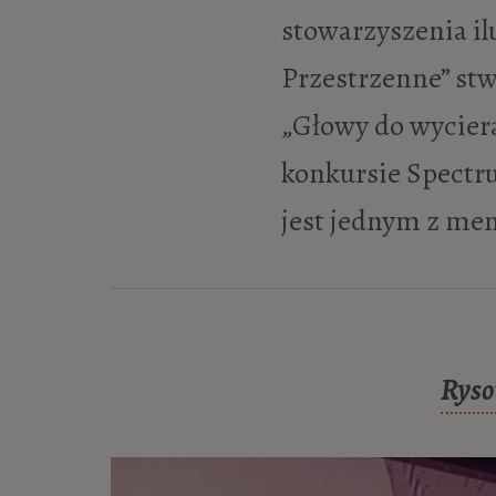
stowarzyszenia il
Przestrzenne” stw
„Głowy do wyciera
konkursie Spectru
jest jednym z me
Ryso