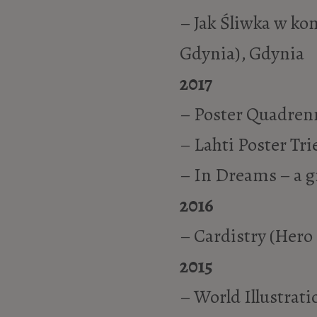
– Jak Śliwka w ko
Gdynia), Gdynia
2017
– Poster Quadrenn
– Lahti Poster Tri
– In Dreams – a gr
2016
– Cardistry (Hero
2015
– World Illustrat