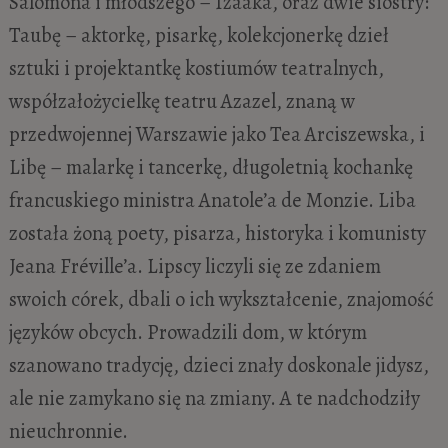
Salomona i młodszego – Izaaka, oraz dwie siostry:
Taubę – aktorkę, pisarkę, kolekcjonerkę dzieł
sztuki i projektantkę kostiumów teatralnych,
współzałożycielkę teatru Azazel, znaną w
przedwojennej Warszawie jako Tea Arciszewska, i
Libę – malarkę i tancerkę, długoletnią kochankę
francuskiego ministra Anatole’a de Monzie. Liba
została żoną poety, pisarza, historyka i komunisty
Jeana Fréville’a. Lipscy liczyli się ze zdaniem
swoich córek, dbali o ich wykształcenie, znajomość
języków obcych. Prowadzili dom, w którym
szanowano tradycję, dzieci znały doskonale jidysz,
ale nie zamykano się na zmiany. A te nadchodziły
nieuchronnie.