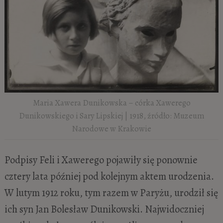
Maria Xawera Dunikowska – córka Xawerego
Dunikowskiego i Sary Lipskiej | 1918, źródło: Muzeum
Narodowe w Krakowie
Podpisy Feli i Xawerego pojawiły się ponownie
cztery lata później pod kolejnym aktem urodzenia.
W lutym 1912 roku, tym razem w Paryżu, urodził się
ich syn Jan Bolesław Dunikowski. Najwidoczniej