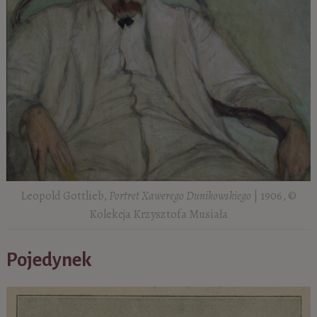
Leopold Gottlieb,
Portret Xawerego Dunikowskiego
| 1906, ©
Kolekcja Krzysztofa Musiała
Pojedynek