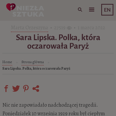
Skip to content
EN
Marta Orzeszyna
• 27519
• 1 marca 2022
Sara Lipska. Polka, która
oczarowała Paryż
Home
Strona główna
»
»
Sara Lipska. Polka, która oczarowała Paryż
Nic nie zapowiadało nadchodzącej tragedii.
Poniedziałek 10 września 1929 roku był ciepłym