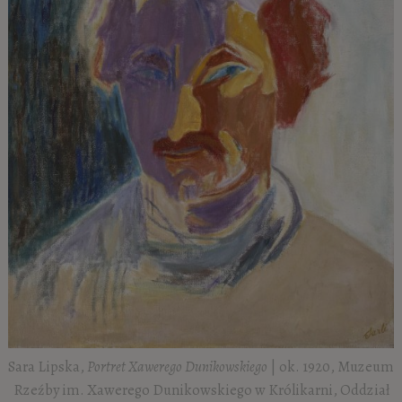
Sara Lipska,
Portret Xawerego Dunikowskiego
| ok. 1920, Muzeum
Rzeźby im. Xawerego Dunikowskiego w Królikarni, Oddział