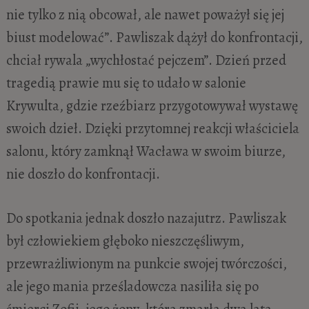
nie tylko z nią obcował, ale nawet poważył się jej
biust modelować”. Pawliszak dążył do konfrontacji,
chciał rywala „wychłostać pejczem”. Dzień przed
tragedią prawie mu się to udało w salonie
Krywulta, gdzie rzeźbiarz przygotowywał wystawę
swoich dzieł. Dzięki przytomnej reakcji właściciela
salonu, który zamknął Wacława w swoim biurze,
nie doszło do konfrontacji.
Do spotkania jednak doszło nazajutrz. Pawliszak
był człowiekiem głęboko nieszczęśliwym,
przewrażliwionym na punkcie swojej twórczości,
ale jego mania prześladowcza nasiliła się po
śmierci Zofii, jego żony, która zmarła dwa lata