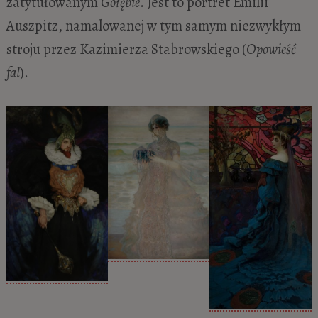
zatytułowanym
Gołębie
. Jest to portret Emilii
Auszpitz, namalowanej w tym samym niezwykłym
stroju przez Kazimierza Stabrowskiego (
Opowieść
fal
).