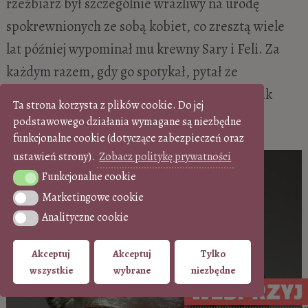
rzeźbiarz był szczególnie wrażliwy na urodę
spokrewnionych ze sobą kobiet, co zresztą wiele
lat później wypominał mu krewny Sary i Feli. Za
każdym razem, gdy go spotykał, pytał ze
śmiechem: „Panie Dunikowski, coś się pan tak
Ta strona korzysta z plików cookie. Do jej
uwziął na moją rodzinę?”.
podstawowego działania wymagane są niezbędne
funkcjonalne cookie (dotyczące zabezpieczeń oraz
ustawień strony).
Zobacz politykę prywatności
Funkcjonalne cookie
Funkcjonalne cookie
Marketingowe cookie
Marketingowe cookie
Analityczne cookie
Analityczne cookie
Akceptuj
Akceptuj
Tylko
wszystkie
wybrane
niezbędne