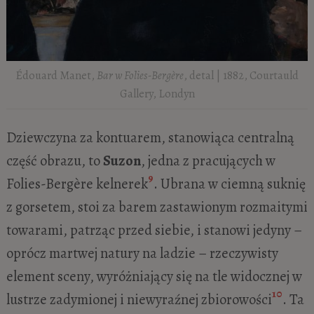
Édouard Manet,
Bar w Folies-Bergère
, detal | 1882, Courtauld
Gallery, Londyn
Dziewczyna za kontuarem, stanowiąca centralną
część obrazu, to
Suzon
, jedna z pracujących w
9
Folies-Bergère kelnerek
. Ubrana w ciemną suknię
z gorsetem, stoi za barem zastawionym rozmaitymi
towarami, patrząc przed siebie, i stanowi jedyny –
oprócz martwej natury na ladzie – rzeczywisty
element sceny, wyróżniający się na tle widocznej w
10
lustrze zadymionej i niewyraźnej zbiorowości
. Ta