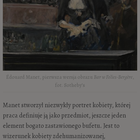
Édouard Manet, pierwsza wersja obrazu
Bar w Folies-Bergère
,
fot. Sotheby’s
Manet stworzył niezwykły portret kobiety, której
praca definiuje ją jako przedmiot, jeszcze jeden
element bogato zastawionego bufetu. Jest to
wizerunek kobiety zdehumanizowanej,