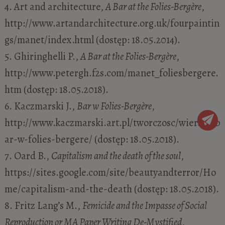
4. Art and architecture,
A Bar at the Folies-Bergère
,
http://www.artandarchitecture.org.uk/fourpaintin
gs/manet/index.html (dostęp: 18.05.2014).
5. Ghiringhelli P.,
A Bar at the Folies-Bergère
,
http://www.petergh.f2s.com/manet_foliesbergere.
htm (dostęp: 18.05.2018).
6. Kaczmarski J.,
Bar w Folies-Bergère
,
http://www.kaczmarski.art.pl/tworczosc/wiersze/b
ar-w-folies-bergere/ (dostęp: 18.05.2018).
7. Oard B.,
Capitalism and the death of the soul
,
https://sites.google.com/site/beautyandterror/Ho
me/capitalism-and-the-death (dostęp: 18.05.2018).
8. Fritz Lang’s M.,
Femicide and the Impasse of Social
Reproduction or MA Paper Writing De-Mystified
,