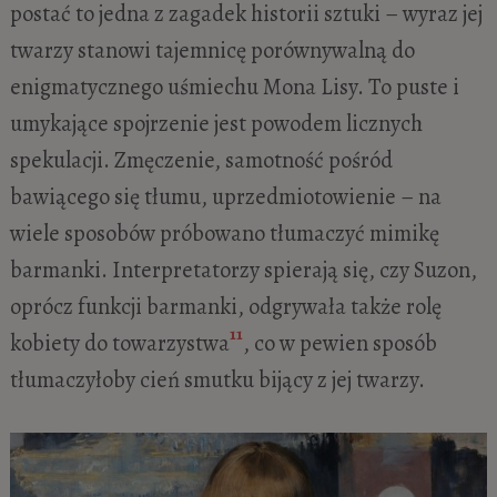
postać to jedna z zagadek historii sztuki – wyraz jej
twarzy stanowi tajemnicę porównywalną do
enigmatycznego uśmiechu Mona Lisy. To puste i
umykające spojrzenie jest powodem licznych
spekulacji. Zmęczenie, samotność pośród
bawiącego się tłumu, uprzedmiotowienie – na
wiele sposobów próbowano tłumaczyć mimikę
barmanki. Interpretatorzy spierają się, czy Suzon,
oprócz funkcji barmanki, odgrywała także rolę
11
kobiety do towarzystwa
, co w pewien sposób
tłumaczyłoby cień smutku bijący z jej twarzy.