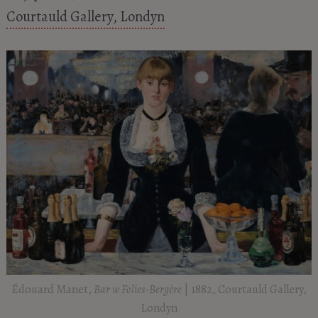
Courtauld Gallery, Londyn
Édouard Manet,
Bar w Folies-Bergère
| 1882, Courtauld Gallery,
Londyn