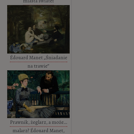
miasta świateł
Édouard Manet „Śniadanie
na trawie”
Prawnik, żeglarz, a może…
malarz? Édouard Manet,