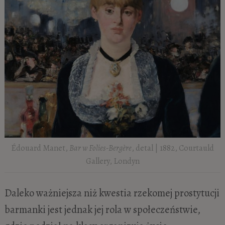
Édouard Manet,
Bar w Folies-Bergère
, detal | 1882, Courtauld
Gallery, Londyn
Daleko ważniejsza niż kwestia rzekomej prostytucji
barmanki jest jednak jej rola w społeczeństwie,