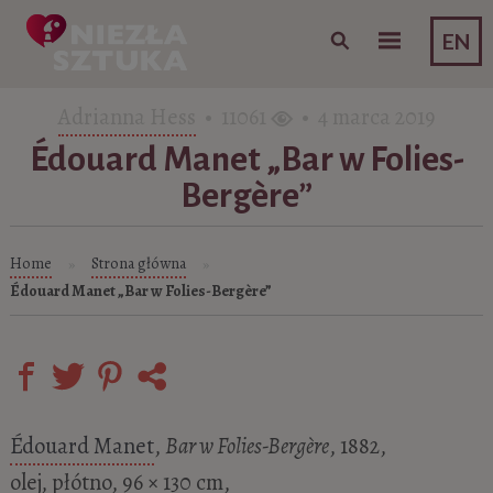
Skip to content
EN
Adrianna Hess
• 11061
• 4 marca 2019
Édouard Manet „Bar w Folies-
Bergère”
Home
Strona główna
»
»
Édouard Manet „Bar w Folies-Bergère”
Édouard Manet
,
Bar w Folies-Bergère
, 1882,
olej, płótno, 96 × 130 cm,