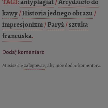
TAGI:
antyplagiat
/
Arcydzieło do
kawy
/
Historia jednego obrazu
/
impresjonizm
/
Paryż
/
sztuka
francuska
.
Dodaj komentarz
Musisz się
zalogować
, aby móc dodać komentarz.