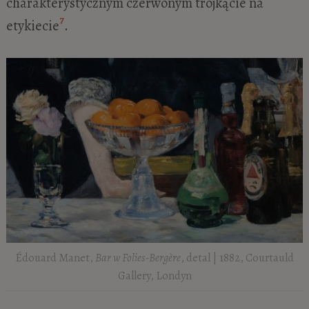
charakterystycznym czerwonym trójkącie na
7
etykiecie
.
Édouard Manet,
Bar w Folies-Bergère
, detal | 1882, Courtauld
Gallery, Londyn