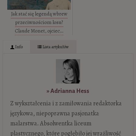
Jak stać się legendą wbrew
przeciwnościom losu?
Claude Monet, ojciec…
Info
Lista artykułów
» Adrianna Hess
Z wykształcenia i z zamiłowania redaktorka
językowa, niepoprawna pasjonatka
malarstwa. Absolwentka liceum
plastycznego, które pogłębiło jej wrażliwość