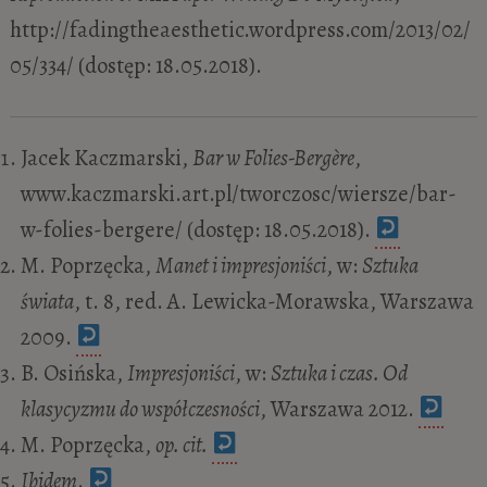
http://fadingtheaesthetic.wordpress.com/2013/02/
05/334/ (dostęp: 18.05.2018).
Jacek Kaczmarski,
Bar w Folies-Bergère
,
www.kaczmarski.art.pl/tworczosc/wiersze/bar-
w-folies-bergere/ (dostęp: 18.05.2018).
M. Poprzęcka,
Manet i impresjoniści
, w:
Sztuka
świata
, t. 8, red. A. Lewicka-Morawska, Warszawa
2009.
B. Osińska,
Impresjoniści
, w:
Sztuka i czas. Od
klasycyzmu do współczesności
, Warszawa 2012.
M. Poprzęcka,
op. cit.
Ibidem
.