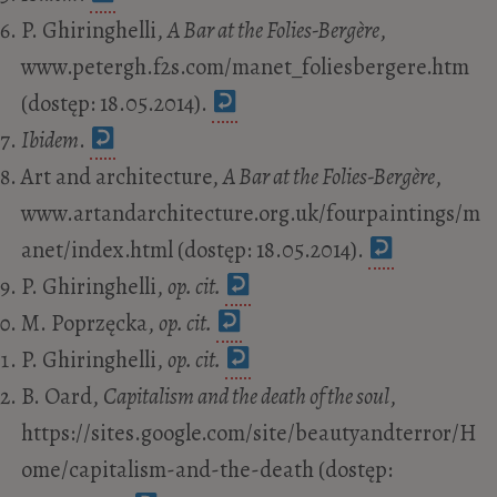
P. Ghiringhelli,
A Bar at the Folies-Bergère
,
www.petergh.f2s.com/manet_foliesbergere.htm
(dostęp: 18.05.2014).
Ibidem
.
Art and architecture,
A Bar at the Folies-Bergère
,
www.artandarchitecture.org.uk/fourpaintings/m
anet/index.html (dostęp: 18.05.2014).
P. Ghiringhelli,
op. cit.
M. Poprzęcka,
op. cit.
P. Ghiringhelli,
op. cit.
B. Oard,
Capitalism and the death of the soul
,
https://sites.google.com/site/beautyandterror/H
ome/capitalism-and-the-death (dostęp: