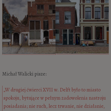
Michał Walicki pisze:
„W drugiej ćwierci XVII w. Delft było to miasto
spokoju, bytujące w pełnym zadowolenia nastroju
posiadania; nie ruch, lecz trwanie, nie działanie,