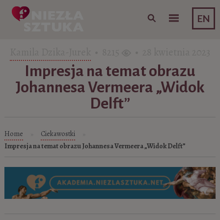
Skip to content
EN
Kamila Dzika-Jurek
• 8215
• 28 kwietnia 2023
Impresja na temat obrazu
Johannesa Vermeera „Widok
Delft”
Home
Ciekawostki
»
»
Impresja na temat obrazu Johannesa Vermeera „Widok Delft”