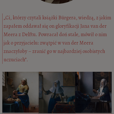
„Ci, którzy czytali książki Bürgera, wiedzą, z jakim
zapałem oddawał się on gloryfikacji Jana van der
Meera z Delftu. Powracał doń stale, mówił o nim
jak o przyjacielu: zwątpić w van der Meera
znaczyłoby – zranić go w najbardziej osobistych
uczuciach”.