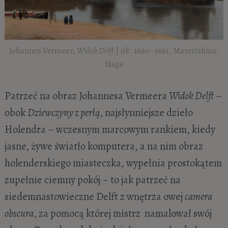
Johannes Vermeer,
Widok Delft
| ok. 1660–1661, Mauritshuis,
Haga
Patrzeć na obraz Johannesa Vermeera
Widok Delft
–
obok
Dziewczyny z perłą
, najsłynniejsze dzieło
Holendra – wczesnym marcowym rankiem, kiedy
jasne, żywe światło komputera, a na nim obraz
holenderskiego miasteczka, wypełnia prostokątem
zupełnie ciemny pokój – to jak patrzeć na
siedemnastowieczne Delft z wnętrza owej
camera
obscura
, za pomocą której mistrz namalował swój