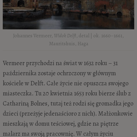
Johannes Vermeer,
Widok Delft
, detal | ok. 1660–1661,
Mauritshuis, Haga
Vermeer przychodzi na świat w 1632 roku – 31
października zostaje ochrzczony w głównym
kościele w Delft. Całe życie nie opuszcza swojego
miasteczka. Tu 20 kwietnia 1653 roku bierze ślub z
Cathariną Bolnes, tutaj też rodzi się gromadka jego
dzieci (przeżyje jedenaścioro z nich). Małżonkowie
mieszkają w domu teściowej, gdzie na piętrze
malarz ma swoją pracownię. W całym życiu