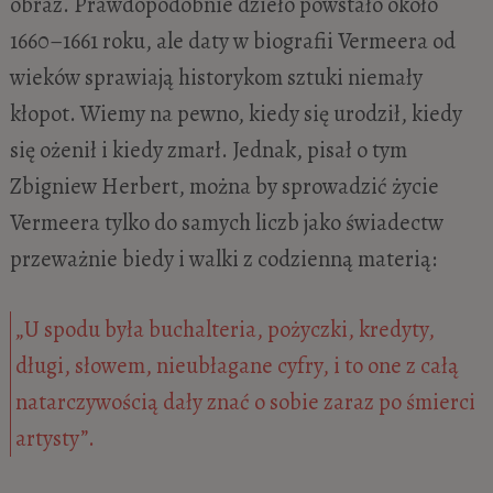
obraz. Prawdopodobnie dzieło powstało około
1660–1661 roku, ale daty w biografii Vermeera od
wieków sprawiają historykom sztuki niemały
kłopot. Wiemy na pewno, kiedy się urodził, kiedy
się ożenił i kiedy zmarł. Jednak, pisał o tym
Zbigniew Herbert, można by sprowadzić życie
Vermeera tylko do samych liczb jako świadectw
przeważnie biedy i walki z codzienną materią:
„U spodu była buchalteria, pożyczki, kredyty,
długi, słowem, nieubłagane cyfry, i to one z całą
natarczywością dały znać o sobie zaraz po śmierci
artysty”.