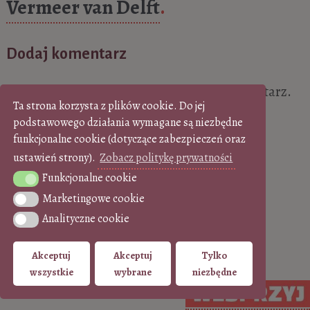
Vermeer van Delft
.
Dodaj komentarz
Musisz się
zalogować
, aby móc dodać komentarz.
Ta strona korzysta z plików cookie. Do jej
podstawowego działania wymagane są niezbędne
funkcjonalne cookie (dotyczące zabezpieczeń oraz
ustawień strony).
Zobacz politykę prywatności
Funkcjonalne cookie
Funkcjonalne cookie
Marketingowe cookie
Marketingowe cookie
Analityczne cookie
Analityczne cookie
Akceptuj
Akceptuj
Tylko
wszystkie
wybrane
niezbędne