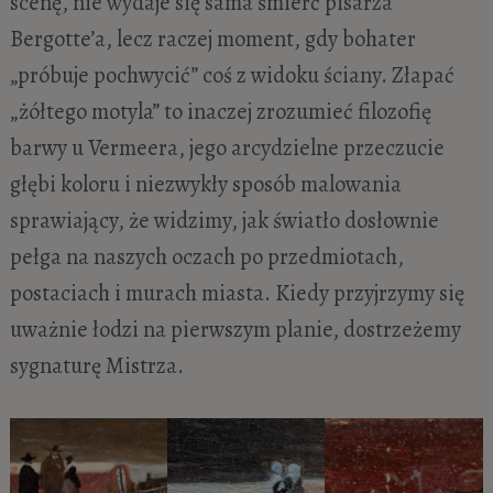
scenę, nie wydaje się sama śmierć pisarza
Bergotte’a, lecz raczej moment, gdy bohater
„próbuje pochwycić” coś z widoku ściany. Złapać
„żółtego motyla” to inaczej zrozumieć filozofię
barwy u Vermeera, jego arcydzielne przeczucie
głębi koloru i niezwykły sposób malowania
sprawiający, że widzimy, jak światło dosłownie
pełga na naszych oczach po przedmiotach,
postaciach i murach miasta. Kiedy przyjrzymy się
uważnie łodzi na pierwszym planie, dostrzeżemy
sygnaturę Mistrza.