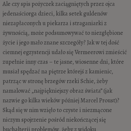
Ale czy spis pożyczek zaciągniętych przez ojca
jedenaściorga dzieci, kilka setek guldenów
niezapłaconych u piekarza i straganiarki z
żywnością, może podsumowywać to niezgłębione
życie i jego mało znane szczegóły? Jak w tej dość
ciemnej egzystencji udało się Vermeerowi zmieścić
zupełnie inny czas – te jasne, wiosenne dni, które
musiał spędzać na piętrze którejś z kamienic,
patrząc w stronę brzegów rzeki Schie, żeby
namalować „najpiękniejszy obraz świata” (jak
nazwie go kilka wieków później Marcel Proust)?
Skąd się w nim wzięło to czyste i niezmącone
niczym spojrzenie pośród niekończącej się
buchalterii problemów, żeby z widoku