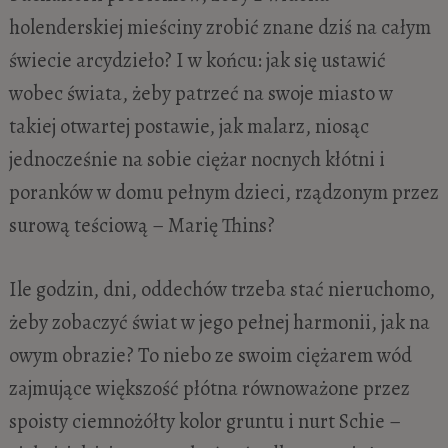
holenderskiej mieściny zrobić znane dziś na całym
świecie arcydzieło? I w końcu: jak się ustawić
wobec świata, żeby patrzeć na swoje miasto w
takiej otwartej postawie, jak malarz, niosąc
jednocześnie na sobie ciężar nocnych kłótni i
poranków w domu pełnym dzieci, rządzonym przez
surową teściową – Marię Thins?
Ile godzin, dni, oddechów trzeba stać nieruchomo,
żeby zobaczyć świat w jego pełnej harmonii, jak na
owym obrazie? To niebo ze swoim ciężarem wód
zajmujące większość płótna równoważone przez
spoisty ciemnożółty kolor gruntu i nurt Schie –