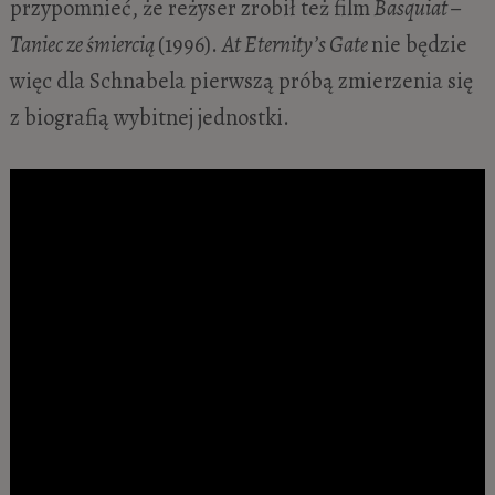
przypomnieć, że reżyser zrobił też film
Basquiat –
Taniec ze śmiercią
(1996).
At Eternity’s Gate
nie będzie
więc dla Schnabela pierwszą próbą zmierzenia się
z biografią wybitnej jednostki.