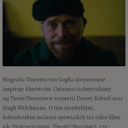
Biografia Vincenta van Gogha niezmiennie
inspiruje filmowców. Ostatnio zachwycaliśmy
się
Twoim Vincentem
w reżyserii Doroty Kobieli oraz
Hugh Welchmana. O tym niezwykłym,
holenderskim malarzu opowiadały też takie filmy
jak:
Pasja życia
(1956),
Vincent i Theo
(1990), czy