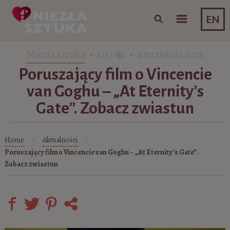
Skip to content
EN
Niezła sztuka
• 6113
• 6 września 2018
Poruszający film o Vincencie
van Goghu – „At Eternity’s
Gate”. Zobacz zwiastun
Home
Aktualności
»
»
Poruszający film o Vincencie van Goghu – „At Eternity’s Gate”.
Zobacz zwiastun