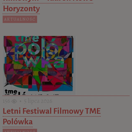
Horyzonty
AKTUALNOŚĆ
156
• 5 lipca 2026
Letni Festiwal Filmowy TME
Polówka