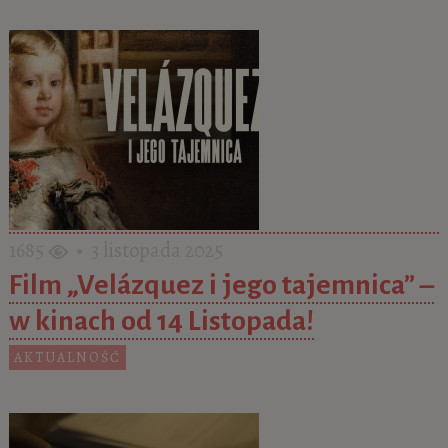
1685
• 3 listopada 2025
Film „Velázquez i jego tajemnica” –
w kinach od 14 Listopada!
AKTUALNOŚĆ