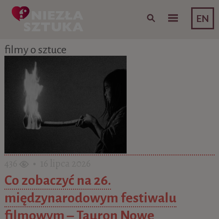
Skip to content
EN
filmy o sztuce
436
• 16 lipca 2026
Co zobaczyć na 26.
międzynarodowym festiwalu
filmowym – Tauron Nowe