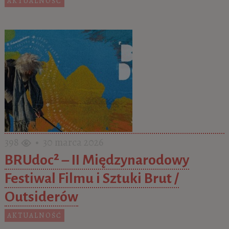
AKTUALNOŚĆ
398
• 30 marca 2026
BRUdoc² – II Międzynarodowy
Festiwal Filmu i Sztuki Brut /
Outsiderów
AKTUALNOŚĆ