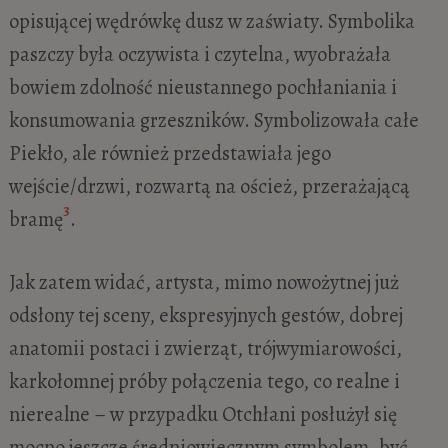
opisującej wędrówkę dusz w zaświaty. Symbolika
paszczy była oczywista i czytelna, wyobrażała
bowiem zdolność nieustannego pochłaniania i
konsumowania grzeszników. Symbolizowała całe
Piekło, ale również przedstawiała jego
wejście/drzwi, rozwartą na oścież, przerażającą
3
bramę
.
Jak zatem widać, artysta, mimo nowożytnej już
odsłony tej sceny, ekspresyjnych gestów, dobrej
anatomii postaci i zwierząt, trójwymiarowości,
karkołomnej próby połączenia tego, co realne i
nierealne – w przypadku Otchłani posłużył się
mocno jeszcze średniowiecznym symbolem, być