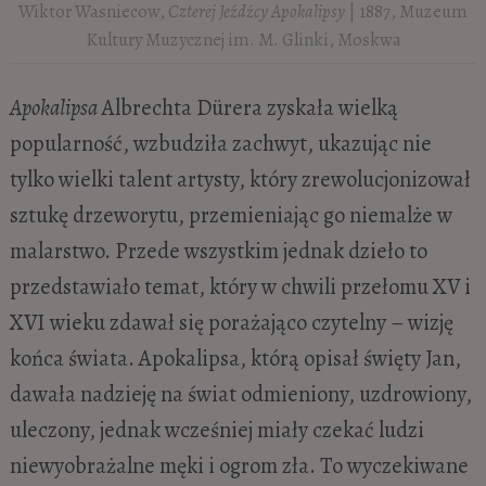
Wiktor Wasniecow,
Czterej Jeźdźcy Apokalipsy
| 1887, Muzeum
Kultury Muzycznej im. M. Glinki, Moskwa
Apokalipsa
Albrechta Dürera zyskała wielką
popularność, wzbudziła zachwyt, ukazując nie
tylko wielki talent artysty, który zrewolucjonizował
sztukę drzeworytu, przemieniając go niemalże w
malarstwo. Przede wszystkim jednak dzieło to
przedstawiało temat, który w chwili przełomu XV i
XVI wieku zdawał się porażająco czytelny – wizję
końca świata. Apokalipsa, którą opisał święty Jan,
dawała nadzieję na świat odmieniony, uzdrowiony,
uleczony, jednak wcześniej miały czekać ludzi
niewyobrażalne męki i ogrom zła. To wyczekiwane