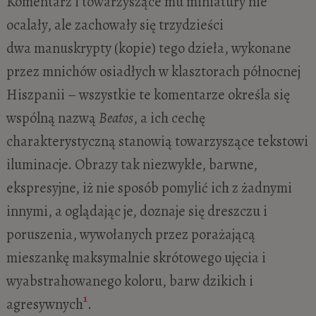
Komentarz i towarzyszące mu miniatury nie
ocalały, ale zachowały się trzydzieści
dwa manuskrypty (kopie) tego dzieła, wykonane
przez mnichów osiadłych w klasztorach północnej
Hiszpanii – wszystkie te komentarze określa się
wspólną nazwą
Beatos
, a ich cechę
charakterystyczną stanowią towarzyszące tekstowi
iluminacje. Obrazy tak niezwykłe, barwne,
ekspresyjne, iż nie sposób pomylić ich z żadnymi
innymi, a oglądając je, doznaje się dreszczu i
poruszenia, wywołanych przez porażającą
mieszankę maksymalnie skrótowego ujęcia i
wyabstrahowanego koloru, barw dzikich i
1
agresywnych
.