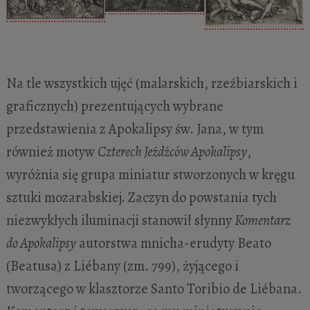
Na tle wszystkich ujęć (malarskich, rzeźbiarskich i
graficznych) prezentujących wybrane
przedstawienia z Apokalipsy św. Jana, w tym
również motyw
Czterech Jeźdźców Apokalipsy
,
wyróżnia się grupa miniatur stworzonych w kręgu
sztuki mozarabskiej. Zaczyn do powstania tych
niezwykłych iluminacji stanowił słynny
Komentarz
do Apokalipsy
autorstwa mnicha-erudyty Beato
(Beatusa) z Liébany (zm. 799), żyjącego i
tworzącego w klasztorze Santo Toribio de Liébana.