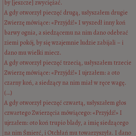
by [jeszcze] zwyciężać.
A gdy otworzył pieczęć drugą, usłyszałem drugie
Zwierzę mówiące: «Przyjdź!» I wyszedł inny koń
barwy ognia, a siedzącemu na nim dano odebrać
ziemi pokój, by się wzajemnie ludzie zabijali – i
dano mu wielki miecz.
A gdy otworzył pieczęć trzecią, usłyszałem trzecie
Zwierzę mówiące: «Przyjdź!» I ujrzałem: a oto
czarny koń, a siedzący na nim miał w ręce wagę.
(…)
A gdy otworzył pieczęć czwartą, usłyszałem głos
czwartego Zwierzęcia mówiącego: «Przyjdź!» I
ujrzałem: oto koń trupio blady, a imię siedzącego
na nim Śmierć, i Otchłań mu towarzyszyła. I dano