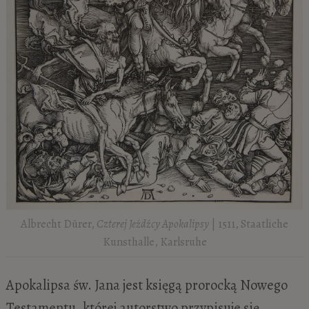
Albrecht Dürer,
Czterej Jeźdźcy Apokalipsy
| 1511, Staatliche
Kunsthalle, Karlsruhe
Apokalipsa św. Jana jest księgą prorocką Nowego
Testamentu, której autorstwo przypisuje się