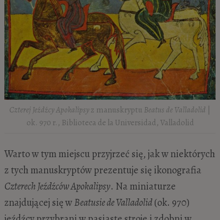
Czterej Jeźdźcy Apokalipsy
z manuskryptu
Beatus de Valladolid
|
ok. 970 r., Biblioteca de la Universidad, Valladolid
Warto w tym miejscu przyjrzeć się, jak w niektórych
z tych manuskryptów prezentuje się ikonografia
Czterech Jeźdźców Apokalipsy
. Na miniaturze
znajdującej się w
Beatusie de Valladolid
(ok. 970)
jeźdźcy przybrani w pasiaste stroje i zdobni w