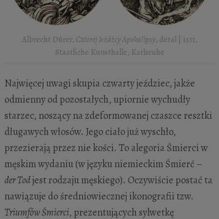
Albrecht Dürer,
Czterej Jeźdźcy Apokalipsy
, detal | 1511,
Staatliche Kunsthalle, Karlsruhe
Najwięcej uwagi skupia czwarty jeździec, jakże
odmienny od pozostałych, upiornie wychudły
starzec, noszący na zdeformowanej czaszce resztki
długawych włosów. Jego ciało już wyschło,
przezierają przez nie kości. To alegoria Śmierci w
męskim wydaniu (w języku niemieckim Śmierć –
der Tod
jest rodzaju męskiego). Oczywiście postać ta
nawiązuje do średniowiecznej ikonografii tzw.
Triumfów Śmierci
, prezentujących sylwetkę