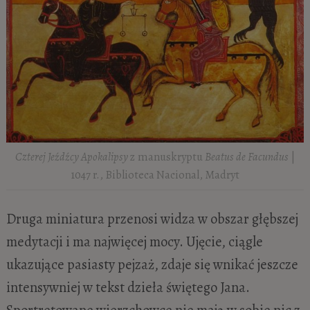
Czterej Jeźdźcy Apokalipsy
z manuskryptu
Beatus de Facundus
|
1047 r., Biblioteca Nacional, Madryt
Druga miniatura przenosi widza w obszar głębszej
medytacji i ma najwięcej mocy. Ujęcie, ciągle
ukazujące pasiasty pejzaż, zdaje się wnikać jeszcze
intensywniej w tekst dzieła świętego Jana.
Sportretowane wierzchowce nie mają w sobie nic z