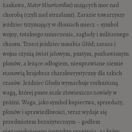
Łaskawa,
Mater Misericordiae
) mających moc nad
chorobą (czyli nad strzałami). Zarazie towarzyszy
jeździec trzymający w dłoniach miecz – symbol
wojny, totalnego zniszczenia, zagłady i militarnego
chaosu. Trzeci jeździec uosabia Głód; zaraza i
wojna czynią świat jałowym, pustym, pozbawionym
plonów, a leżące odłogiem, nieuprawiane ziemie
stanowią krajobraz charakterystyczny dla takich
czasów. Jeździec Głodu wymachuje rozhuśtaną
wagą, której puste szale złowieszczo zawisły w
próżni. Waga, jako symbol kupiectwa, sprzedaży,
plonów i sprawiedliwości, teraz wydaje się
przedmiotem bezużytecznym – godłem
niezaspokojonego instynktu przeżycia, za który