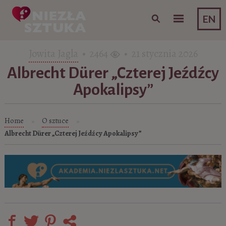
Skip to content
EN
Jowita Jagla
• 2464
• 21 stycznia 2026
Albrecht Dürer „Czterej Jeźdźcy
Apokalipsy”
Home
O sztuce
»
»
Albrecht Dürer „Czterej Jeźdźcy Apokalipsy”