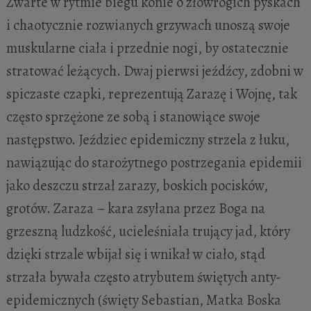
Zwarte w rytmie biegu konie o złowrogich pyskach
i chaotycznie rozwianych grzywach unoszą swoje
muskularne ciała i przednie nogi, by ostatecznie
stratować leżących. Dwaj pierwsi jeźdźcy, zdobni w
spiczaste czapki, reprezentują Zarazę i Wojnę, tak
często sprzężone ze sobą i stanowiące swoje
następstwo. Jeździec epidemiczny strzela z łuku,
nawiązując do starożytnego postrzegania epidemii
jako deszczu strzał zarazy, boskich pocisków,
grotów. Zaraza – kara zsyłana przez Boga na
grzeszną ludzkość, ucieleśniała trujący jad, który
dzięki strzale wbijał się i wnikał w ciało, stąd
strzała bywała często atrybutem świętych anty-
epidemicznych (święty Sebastian, Matka Boska