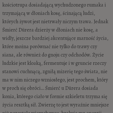
kościotrupa dosiadającą wychudzonego rumaka i
trzymającą w dłoniach kosę, ścinającą ludzi,
których żywot jest nietrwały niczym trawa. Jednak
Śmierć Dürera dzierży w dłoniach nie kosę, a
widły, jeszcze bardziej akcentujące marność życia,
które można porównać nie tylko do trawy czy
siana, ale
również
do gnoju czy odchodów. Życie
ludzkie jest kloaką, fermentuje i w gruncie rzeczy
stanowi cuchnącą, zgniłą mizerię tego świata, nie
ma w nim niczego wzniosłego, jest prochem, który
w proch się obróci… Śmierć u Dürera dosiada
konia, którego ciało w formie szkieletu trzyma się
życia resztką sił. Zwierzę to jest wyraźnie mniejsze
niż pozostałe wierzchowce, brakuje mu energii,