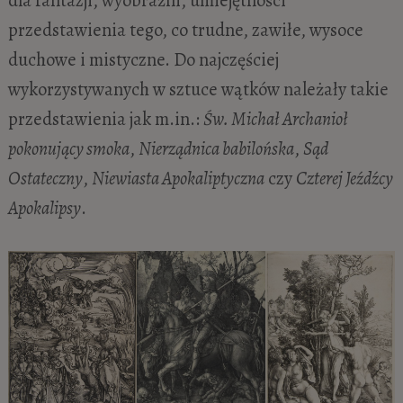
dla fantazji, wyobraźni, umiejętności
przedstawienia tego, co trudne, zawiłe, wysoce
duchowe i mistyczne. Do najczęściej
wykorzystywanych w sztuce wątków należały takie
przedstawienia jak m.in.:
Św. Michał Archanioł
pokonujący smoka
,
Nierządnica babilońska
,
Sąd
Ostateczny
,
Niewiasta Apokaliptyczna
czy
Czterej Jeźdźcy
Apokalipsy
.