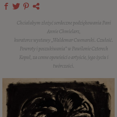
Chciałabym złożyć serdeczne podziękowania Pani
Annie Chmielarz,
kuratorce wystawy „Waldemar Cwenarski. Czułość.
Powroty i poszukiwania” w Pawilonie Czterech
Kopuł, za cenne opowieści o artyście, jego życiu i
twórczości.