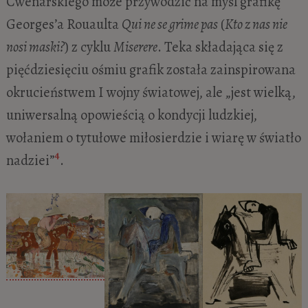
Cwenarskiego może przywodzić na myśl grafikę
Georges’a Rouaulta
Qui ne se grime pas
(
Kto z nas nie
nosi maski?
) z cyklu
Miserere
. Teka składająca się z
pięćdziesięciu ośmiu grafik została zainspirowana
okrucieństwem I wojny światowej, ale „jest wielką,
uniwersalną opowieścią o kondycji ludzkiej,
wołaniem o tytułowe miłosierdzie i wiarę w światło
4
nadziei”
.