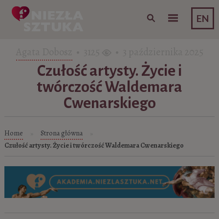
Skip to content
EN
Agata Dobosz
• 3125
• 3 października 2025
Czułość artysty. Życie i
twórczość Waldemara
Cwenarskiego
Home
Strona główna
»
»
Czułość artysty. Życie i twórczość Waldemara Cwenarskiego