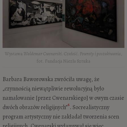
Wystawa
Waldemar Cwenarski. Czułość. Powroty i poszukiwania
,
fot. Fundacja Niezła Sztuka
Barbara Baworowska zwróciła uwagę, że
„czynnością niewątpliwie rewolucyjną było
namalowanie [przez Cwenarskiego] w owym czasie
6
dwóch obrazów religijnych”
. Socrealistyczny
program artystyczny nie zakładał tworzenia scen
religijnych, Cwenarski wyłamywał się więc