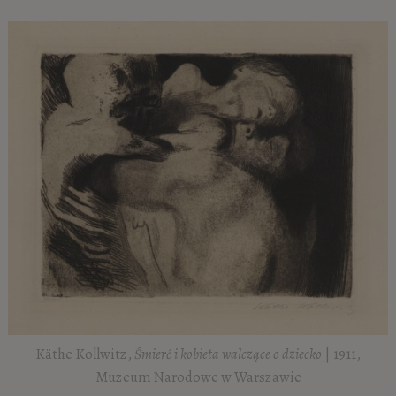
Käthe Kollwitz,
Śmierć i kobieta walczące o dziecko
| 1911,
Muzeum Narodowe w Warszawie