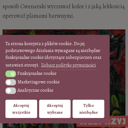
sposób Cwenarski wyczuwał kolor i z jaką lekkością
operował plamami barwnymi.
Ta strona korzysta z plików cookie. Do jej
podstawowego działania wymagane są niezbędne
funkcjonalne cookie (dotyczące zabezpieczeń oraz
ustawień strony).
Zobacz politykę prywatności
Funkcjonalne cookie
Funkcjonalne cookie
Marketingowe cookie
Marketingowe cookie
Analityczne cookie
Analityczne cookie
Akceptuj
Akceptuj
Tylko
wszystkie
wybrane
niezbędne