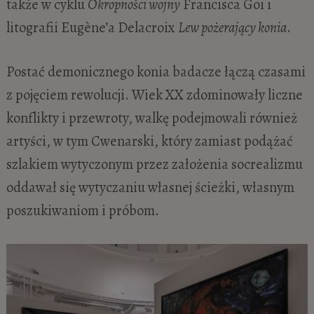
także w cyklu
Okropności wojny
Francisca Goi i
litografii Eugène’a Delacroix
Lew pożerający konia
.
Postać demonicznego konia badacze łączą czasami
z pojęciem rewolucji. Wiek XX zdominowały liczne
konflikty i przewroty, walkę podejmowali również
artyści, w tym Cwenarski, który zamiast podążać
szlakiem wytyczonym przez założenia socrealizmu
oddawał się wytyczaniu własnej ścieżki, własnym
poszukiwaniom i próbom.