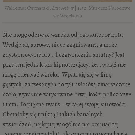
Waldemar Cwenarski,
Autoportret
| 1952, Muzeum Narodowe
we Wrocławiu
Nie mogę oderwać wzroku od jego autoportretu.
Wydaje się surowy, nieco zagniewany, a może
zdystansowany lub… bezgranicznie smutny? Jest
przy tym jednak tak hipnotyzujący, że… wciąż nie
mogę oderwać wzroku. Wpatruję się w linię
gęstych, zaczesanych do tyłu włosów, zmarszczone
czoło, wyraźnie zarysowane brwi, kości policzkowe
i usta. To piękna twarz – w całej swojej surowości.
Chciałoby się uniknąć takich banalnych
stwierdzeń, najlepiej w ogólnie nie oceniać tej
„zewnętrznej powłoki”, ale czasami to wymyka się