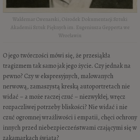
Waldemar Cwenarski, Ośrodek Dokumentacji Sztuki
Akademii Sztuk Pięknych im. Eugeniusza Gepperta we
Wrocławiu
O jego twórczości mówi się, że przesiąkła
tragizmem tak samo jak jego życie. Czy jednak na
pewno? Czy w ekspresyjnych, malowanych
nerwową, zamaszystą kreską autoportretach nie
widać – a może raczej czuć – niezwykłej, wręcz
rozpaczliwej potrzeby bliskości? Nie widać i nie
czuć ogromnej wrażliwości i empatii, chęci ochrony
innych przed niebezpieczeństwami czającymi się w
zakamarkach świata?