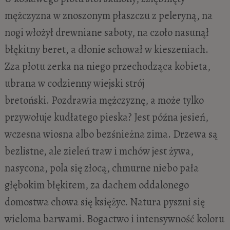
mężczyzna w znoszonym płaszczu z peleryną, na
nogi włożył drewniane saboty, na czoło nasunął
błękitny beret, a dłonie schował w kieszeniach.
Zza płotu zerka na niego przechodząca kobieta,
ubrana w codzienny wiejski strój
bretoński. Pozdrawia mężczyznę, a może tylko
przywołuje kudłatego pieska? Jest późna jesień,
wczesna wiosna albo bezśnieżna zima. Drzewa są
bezlistne, ale zieleń traw i mchów jest żywa,
nasycona, pola się złocą, chmurne niebo pała
głębokim błękitem, za dachem oddalonego
domostwa chowa się księżyc. Natura pyszni się
wieloma barwami. Bogactwo i intensywność koloru