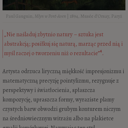
Paul Gauguin,
Młyn w Pont-Aven
| 1894, Musée d’Orsay, Paryż
„Nie naśladuj zbytnio natury – sztuka jest
abstrakcją; posiłkuj się naturą, marząc przed nią i
4
myśl raczej o tworzeniu niż o rezultacie”
.
Artysta odrzuca liryczną miękkość impresjonizmu i
matematyczną precyzję pointylizmu, rezygnuje z
perspektywy i światłocienia, spłaszcza
kompozycję, upraszcza formy, wyraziste plamy
czystych barw obwodzi grubym konturem niczym
na średniowiecznym witrażu albo na plakietce
emalii komórkowej. Nazywając ten styl