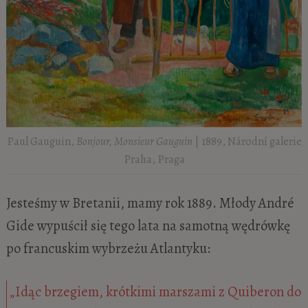
Paul Gauguin,
Bonjour, Monsieur Gauguin
| 1889, Národní galerie
Praha, Praga
Jesteśmy w Bretanii, mamy rok 1889. Młody André
Gide wypuścił się tego lata na samotną wędrówkę
po francuskim wybrzeżu Atlantyku:
„Idąc brzegiem, krótkimi marszami z Quiberon do