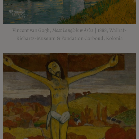
Vincent van Gogh,
Most Langlois w Arles
| 1888, Wallraf-
Richartz-Museum & Fondation Corboud, Kolonia