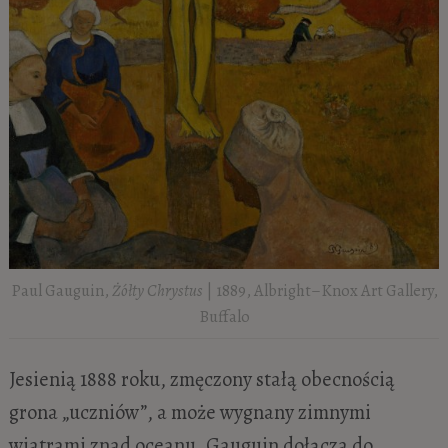
Paul Gauguin,
Żółty Chrystus
| 1889, Albright–Knox Art Gallery,
Buffalo
Jesienią 1888 roku, zmęczony stałą obecnością
grona „uczniów”, a może wygnany zimnymi
wiatrami znad oceanu, Gauguin dołącza do