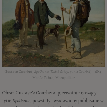
Gustave Courbet,
Spotkanie (Dzień dobry, panie Courbet)
| 1854,
Musée Fabre, Montpellier
Obraz Gustave’a Courbeta, pierwotnie noszący
tytuł
Spotkanie
, powstały i wystawiony publicznie w