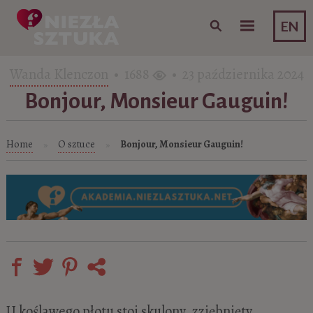
Skip to content
EN
Wanda Klenczon
• 1688
• 23 października 2024
Bonjour, Monsieur Gauguin!
Home
O sztuce
Bonjour, Monsieur Gauguin!
»
»
U koślawego płotu stoi skulony, zziębnięty