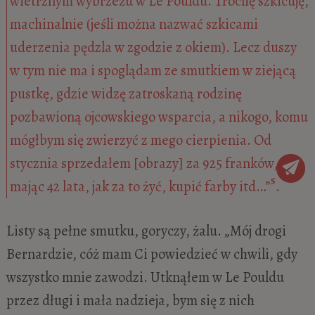
wietrznym wybrzeżu w Le Pouldu. Trochę szkicuję,
machinalnie (jeśli można nazwać szkicami
uderzenia pędzla w zgodzie z okiem). Lecz duszy
w tym nie ma i spoglądam ze smutkiem w ziejącą
pustkę, gdzie widzę zatroskaną rodzinę
pozbawioną ojcowskiego wsparcia, a nikogo, komu
mógłbym się zwierzyć z mego cierpienia. Od
stycznia sprzedałem [obrazy] za 925 franków,
5
mając 42 lata, jak za to żyć, kupić farby itd…”
.
Listy są pełne smutku, goryczy, żalu. „Mój drogi
Bernardzie, cóż mam Ci powiedzieć w chwili, gdy
wszystko mnie zawodzi. Utknąłem w Le Pouldu
przez długi i mała nadzieja, bym się z nich