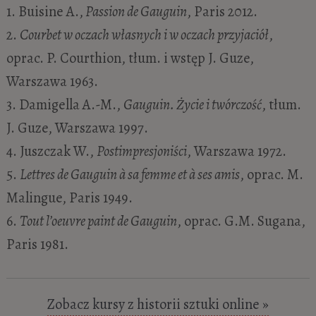
1. Buisine A.,
Passion de Gauguin
, Paris 2012.
2.
Courbet w oczach własnych i w oczach przyjaciół
,
oprac. P. Courthion, tłum. i wstęp J. Guze,
Warszawa 1963.
3. Damigella A.-M.,
Gauguin. Życie i twórczość
, tłum.
J. Guze, Warszawa 1997.
4. Juszczak W.,
Postimpresjoniści
, Warszawa 1972.
5.
Lettres de Gauguin à sa femme et à ses amis
, oprac. M.
Malingue, Paris 1949.
6.
Tout l’oeuvre paint de Gauguin
, oprac. G.M. Sugana,
Paris 1981.
Zobacz kursy z historii sztuki online »