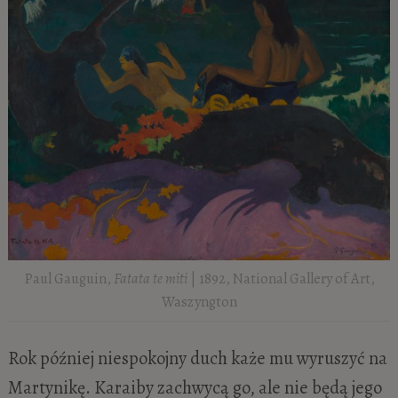
Paul Gauguin,
Fatata te miti
| 1892, National Gallery of Art,
Waszyngton
Rok później niespokojny duch każe mu wyruszyć na
Martynikę. Karaiby zachwycą go, ale nie będą jego