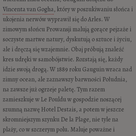
Vincenta van Gogha
, który w poszukiwaniu słońca i
ukojenia nerwów wyprawił się do Arles. W
zimowym słońcu Prowansji malują gorące pejzaże i
soczyste martwe natury, dyskutują o sztuce i życiu,
ale i dręczą się wzajemnie. Obaj próbują znaleźć
kres udręki w samobójstwie. Rozstają się, każdy
idzie swoją drogą. W 1889 roku Gauguin wraca nad
zimny ocean, ale zaznawszy barwności Południa,
na zawsze już ogrzeje paletę. Tym razem
zamieszkuje w Le Pouldu w gospodzie noszącej
szumną nazwę Hotel Destais, a potem w jeszcze
skromniejszym szynku De la Plage, nie tyle na
plaży, co w szczerym polu. Maluje poważne i