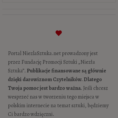
Najbardziej designerskie budynki
muzeów na świecie
- 17 lipca 2026
Najciekawsze polskie kolekcje prywatne i
gdzie je zobaczyć
- 12 lipca 2026
Albertina udostępnia pierwszy na świecie
internetowy katalog rysunków Gustava
Portal NiezlaSztuka.net prowadzony jest
Klimta
- 8 lipca 2026
przez Fundację Promocji Sztuki „Niezła
Między historią a współczesnością.
Sztuka”.
Publikacje finansowane są głównie
Muzeum Rodu Książąt Lubomirskich
dzięki darowiznom Czytelników. Dlatego
otworzyło swoje podwoje w Krakowie
- 7
Twoja pomoc jest bardzo ważna.
Jeśli chcesz
lipca 2026
wesprzeć nas w tworzeniu tego miejsca w
Polska sztuka za granicą. Wystawy
polskim internecie na temat sztuki, będziemy
polskich artystów, które warto zobaczyć
Ci bardzo wdzięczni.