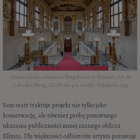
Główna klatka schodowa Burgtheater w Wiedniu, fot. ©
C.Stadler/Bwag, CC-BY-SA-4.0, źródło: Wikipedia.org
Sam teatr traktuje projekt nie tylko jako
konserwację, ale również próbę ponownego
ukazania publiczności mniej znanego oblicza
Klimta. Dla większości odbiorców artysta pozostaje