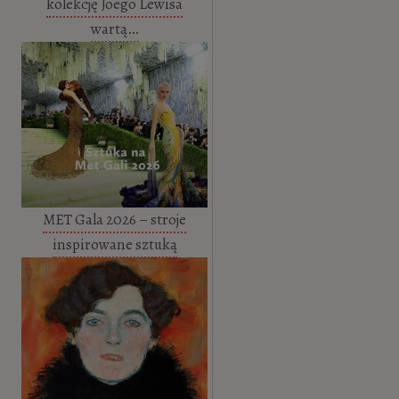
kolekcję Joego Lewisa
wartą…
MET Gala 2026 – stroje
inspirowane sztuką