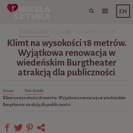
Skip to content
EN
Paula Linde
• 291
• 2 czerwca 2026
Klimt na wysokości 18 metrów.
Wyjątkowa renowacja w
wiedeńskim Burgtheater
atrakcją dla publiczności
Home
Puls Sztuki
»
»
Klimt na wysokości 18 metrów. Wyjątkowa renowacja w wiedeńskim
Burgtheater atrakcją dla publiczności