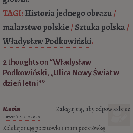
TAGI:
Historia jednego obrazu
/
malarstwo polskie
/
Sztuka polska
/
Władysław Podkowiński
.
2 thoughts on “
Władysław
Podkowiński, „Ulica Nowy Świat w
dzień letni”
”
Maria
Zaloguj się, aby odpowiedzieć
5 stycznia 2021 o 20:40
Kolekcjonuję pocztówki i mam pocztówkę