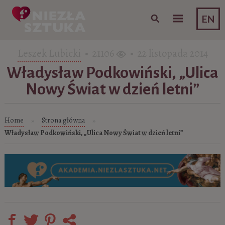
Skip to content
EN
Leszek Lubicki
• 21106
• 22 listopada 2014
Władysław Podkowiński, „Ulica
Nowy Świat w dzień letni”
Home
Strona główna
»
»
Władysław Podkowiński, „Ulica Nowy Świat w dzień letni”