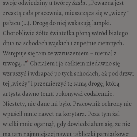
swoje odwiedziny u twórcy
Szału
. „Poważna jest
zresztą cała pracownia, mieszcząca się w „wieży”
pałacu (…). Drogę do niej wskazują lampki.
Chorobliwie żółte światełka płoną wśród białego
dnia na schodach wąskich i zupełnie ciemnych.
Wstępuje się tam ze wzruszeniem – niemal z
1
trwogą…”
Chciałem i ja całkiem niedawno się
wzruszyć i wdrapać po tych schodach, aż pod drzwi
tej „wieży” i przemierzyć tę samą drogę, którą
artysta dawno temu pokonywał codziennie.
Niestety, nie dane mi było. Pracownik ochrony nie
wpuścił mnie nawet na korytarz. Poza tym żal
wielki mnie ogarnął, gdy dowiedziałem się, że nie
ma tam najmniejszej nawet tabliczki pamiątkowej