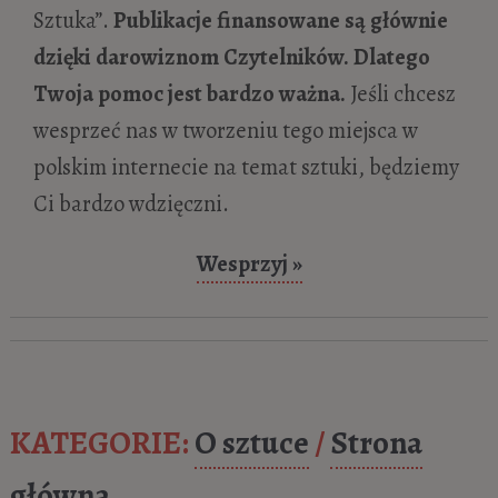
lipca 2020
Sztuka”.
Publikacje finansowane są głównie
Białe gacie w tarapacie! Czyli Zabójstwo
dzięki darowiznom Czytelników. Dlatego
króla Przemysła w Rogoźnie według Jana
Twoja pomoc jest bardzo ważna.
Jeśli chcesz
Matejki
- 24 czerwca 2020
wesprzeć nas w tworzeniu tego miejsca w
Muzeum Narodowe w Poznaniu. 10 dzieł,
polskim internecie na temat sztuki, będziemy
które warto znać
- 2 maja 2020
Ci bardzo wdzięczni.
Muzeum Narodowe w Warszawie. 10
dzieł, które warto znać
- 12 kwietnia 2020
Wesprzyj »
Muzeum Narodowe w Krakowie. 10 dzieł,
które warto znać
- 5 kwietnia 2020
Władysław Podkowiński i jego tajemniczy
ogród
- 3 stycznia 2020
KATEGORIE:
O sztuce
/
Strona
Józef Chełmoński „Bociany”
- 25 kwietnia
2019
główna