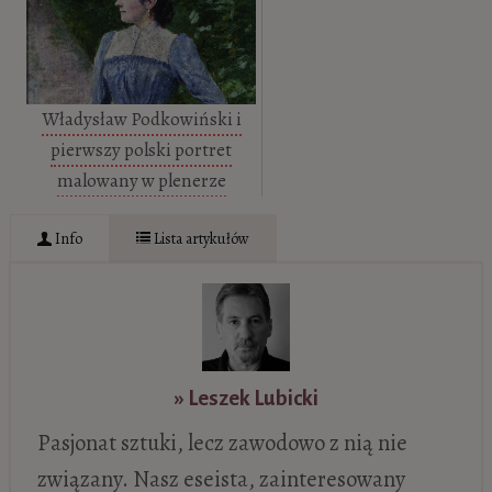
Władysław Podkowiński i
pierwszy polski portret
malowany w plenerze
Info
Lista artykułów
» Leszek Lubicki
Pasjo­nat sztuki, lecz zawo­dowo z nią nie
zwią­zany. Nasz ese­ista, zain­te­re­so­wany