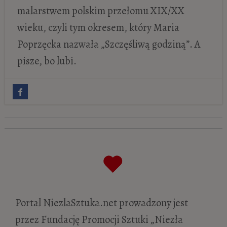
malar­stwem pol­skim przełomu XIX/XX
wieku, czyli tym okresem, który Maria
Poprzęcka nazwała „Szczęśliwą godziną”. A
pisze, bo lubi.
Muzeum Pałac Herbsta w Łodzi. 10 dzieł,
które warto znać
- 26 marca 2021
Młodopolska chłopomania. 8 obrazów, w
których się zakochasz
- 21 lutego 2021
Leon Wyczółkowski „Kopanie buraków”
-
8 października 2020
Jak szlachcic szlachcica czekanem zabił.
Portal NiezlaSztuka.net prowadzony jest
Historia zamknięta w ramie obrazu
- 24
przez Fundację Promocji Sztuki „Niezła