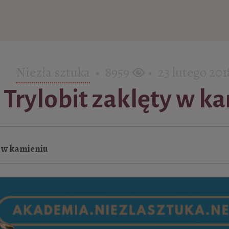
Niezła sztuka
• 8959
• 23 lutego 201
 Trylobit zaklęty w k
y w kamieniu