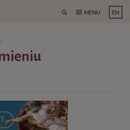
EN
MENU
8
amieniu