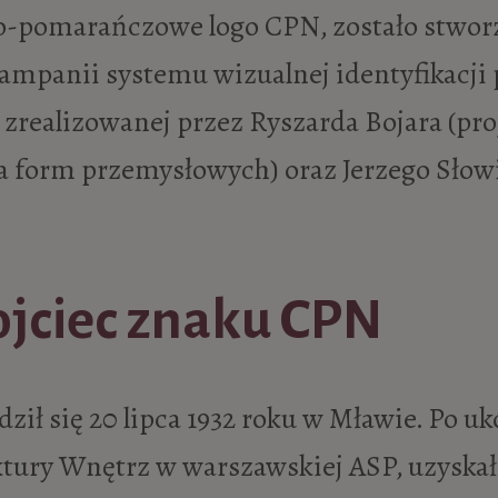
ło-pomarańczowe logo CPN, zostało stwor
ampanii systemu wizualnej identyfikacji 
 zrealizowanej przez Ryszarda Bojara (pro
ta form przemysłowych) oraz Jerzego Sło
ojciec znaku CPN
ził się 20 lipca 1932 roku w Mławie. P
o uk
ktury Wnętrz w warszawskiej ASP, uzyska