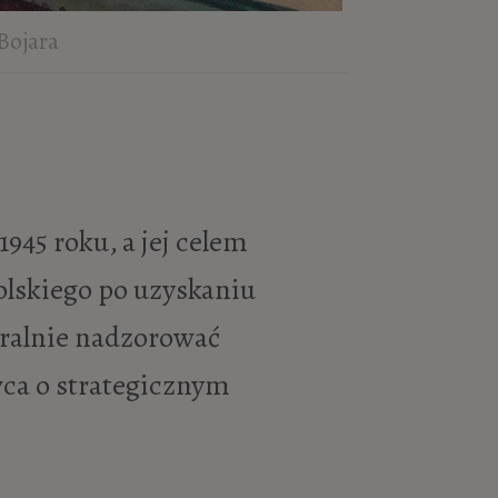
 Bojara
945 roku, a jej celem
olskiego po uzyskaniu
tralnie nadzorować
wca o strategicznym