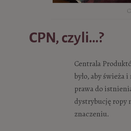
C
CPN, czyli…?
Centrala Produktó
było, aby świeża 
prawa do istnieni
dystrybucję ropy
znaczeniu.