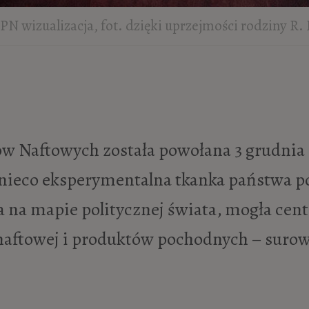
PN wizualizacja, fot. dzięki uprzejmości rodziny R.
w Naftowych została powołana 3 grudnia 1
i nieco eksperymentalna tkanka państwa p
a na mapie politycznej świata, mogła cen
 naftowej i produktów pochodnych – suro