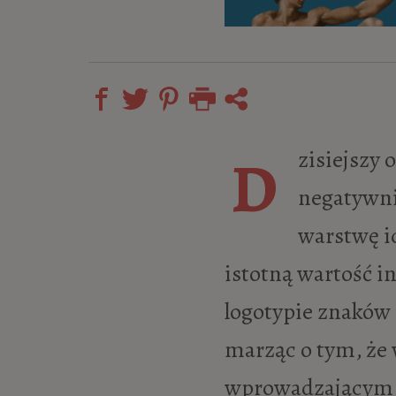
Dzisiejszy ogląd czasów minionych każe naszej społecznej mentalności
negatywnie
warstwę i
istotną wartość i
logotypie znaków
marząc o tym, że 
wprowadzającym w