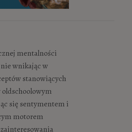
 nie wnikając w
nceptów stanowiących
a w oldschoolowym
jąc się sentymentem i
ającym motorem
zainteresowania