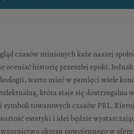
 oceniać historię przeszłej epoki. Jednak
deologii, warto mieć w pamięci wiele ko
ntelektualną, która staje się dostrzegaln
 i symboli towarowych czasów PRL. Kieru
wartość estetyki i idei będzie wystarcz
zornictwo okresu powojennego w sferę 