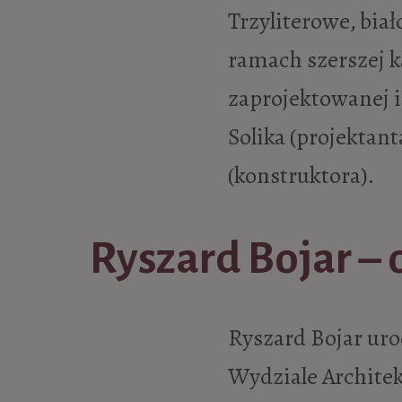
Trzyliterowe, bia
ramach szerszej k
zaprojektowanej i
Solika (projektan
(konstruktora).
Ryszard Bojar – 
Ryszard Bojar urod
Wydziale Archite