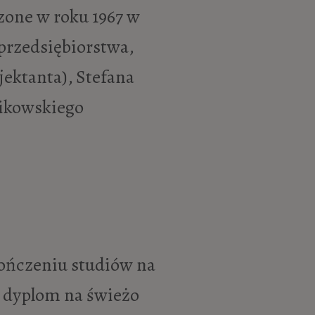
zone w roku 1967 w
przedsiębiorstwa,
jektanta), Stefana
wikowskiego
ończeniu studiów na
ł dyplom na świeżo