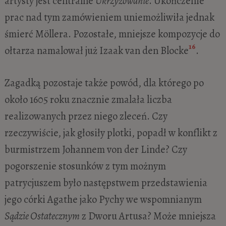
artysty jest centralne
Ukrzyżowanie
. Ukończenie
prac nad tym zamówieniem uniemożliwiła jednak
śmierć Möllera. Pozostałe, mniejsze kompozycje do
16
ołtarza namalował już Izaak van den Blocke
.
Zagadką pozostaje także powód, dla którego po
około 1605 roku znacznie zmalała liczba
realizowanych przez niego zleceń. Czy
rzeczywiście, jak głosiły plotki, popadł w konflikt z
burmistrzem Johannem von der Linde? Czy
pogorszenie stosunków z tym możnym
patrycjuszem było następstwem przedstawienia
jego córki Agathe jako Pychy we wspomnianym
Sądzie Ostatecznym
z Dworu Artusa? Może mniejsza