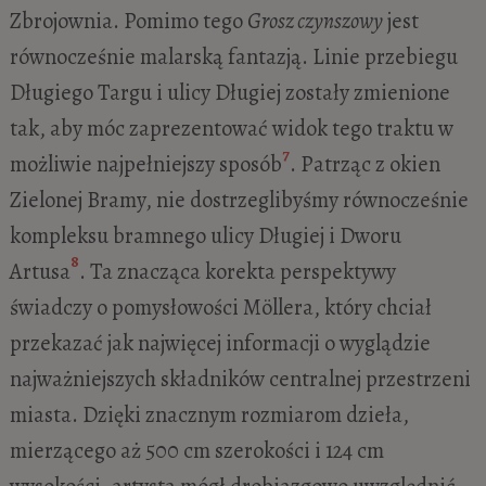
Zbrojownia. Pomimo tego
Grosz czynszowy
jest
równocześnie malarską fantazją. Linie przebiegu
Długiego Targu i ulicy Długiej zostały zmienione
tak, aby móc zaprezentować widok tego traktu w
7
możliwie najpełniejszy sposób
. Patrząc z okien
Zielonej Bramy, nie dostrzeglibyśmy równocześnie
kompleksu bramnego ulicy Długiej i Dworu
8
Artusa
. Ta znacząca korekta perspektywy
świadczy o pomysłowości Möllera, który chciał
przekazać jak najwięcej informacji o wyglądzie
najważniejszych składników centralnej przestrzeni
miasta. Dzięki znacznym rozmiarom dzieła,
mierzącego aż 500 cm szerokości i 124 cm
wysokości, artysta mógł drobiazgowo uwzględnić