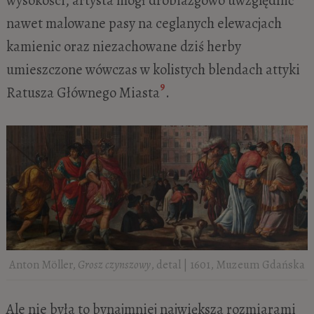
nawet malowane pasy na ceglanych elewacjach
kamienic oraz niezachowane dziś herby
umieszczone wówczas w kolistych blendach attyki
9
Ratusza Głównego Miasta
.
Anton Möller,
Grosz czynszowy
, detal | 1601, Muzeum Gdańska
Ale nie była to bynajmniej największa rozmiarami