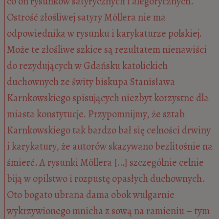
co on rysunków satyrycznych i alegorycznych.
Ostrość złośliwej satyry Möllera nie ma
odpowiednika w rysunku i karykaturze polskiej.
Może te złośliwe szkice są rezultatem nienawiści
do rezydujących w Gdańsku katolickich
duchownych ze świty biskupa Stanisława
Karnkowskiego spisujących niezbyt korzystne dla
miasta konstytucje. Przypomnijmy, że sztab
Karnkowskiego tak bardzo bał się celności drwiny
i karykatury, że autorów skazywano bezlitośnie na
śmierć. A rysunki Möllera […] szczególnie celnie
biją w opilstwo i rozpustę opasłych duchownych.
Oto bogato ubrana dama obok wulgarnie
wykrzywionego mnicha z sową na ramieniu – tym