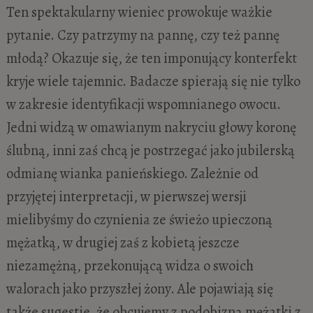
Ten spektakularny wieniec prowokuje ważkie
pytanie. Czy patrzymy na pannę, czy też pannę
młodą? Okazuje się, że ten imponujący konterfekt
kryje wiele tajemnic. Badacze spierają się nie tylko
w zakresie identyfikacji wspomnianego owocu.
Jedni widzą w omawianym nakryciu głowy koronę
ślubną, inni zaś chcą je postrzegać jako jubilerską
odmianę wianka panieńskiego. Zależnie od
przyjętej interpretacji, w pierwszej wersji
mielibyśmy do czynienia ze świeżo upieczoną
mężatką, w drugiej zaś z kobietą jeszcze
niezamężną, przekonującą widza o swoich
walorach jako przyszłej żony. Ale pojawiają się
także sugestie, że obcujemy z podobizną mężatki z