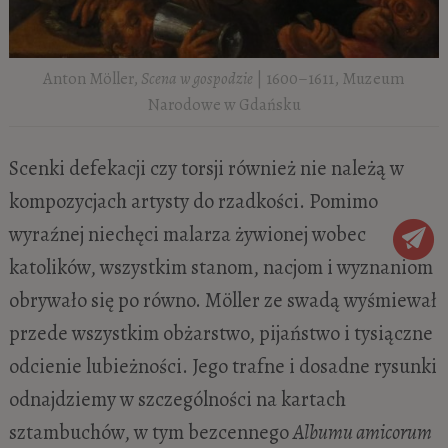
Anton Möller,
Scena w gospodzie
| 1600–1611, Muzeum
Narodowe w Gdańsku
Scenki defekacji czy torsji również nie należą w
kompozycjach artysty do rzadkości. Pomimo
wyraźnej niechęci malarza żywionej wobec
katolików, wszystkim stanom, nacjom i wyznaniom
obrywało się po równo. Möller ze swadą wyśmiewał
przede wszystkim obżarstwo, pijaństwo i tysiączne
odcienie lubieżności. Jego trafne i dosadne rysunki
odnajdziemy w szczególności na kartach
sztambuchów, w tym bezcennego
Albumu amicorum