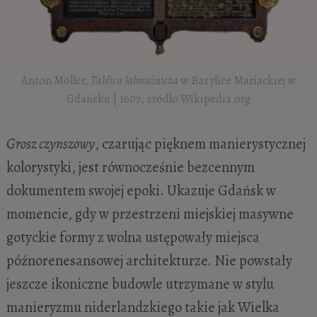
Anton Möller,
Tablica Jałmużnicza
w Bazylice Mariackiej w
Gdańsku | 1607, źródło Wikipedia.org
Grosz czynszowy
, czarując pięknem manierystycznej
kolorystyki, jest równocześnie bezcennym
dokumentem swojej epoki. Ukazuje Gdańsk w
momencie, gdy w przestrzeni miejskiej masywne
gotyckie formy z wolna ustępowały miejsca
późnorenesansowej architekturze. Nie powstały
jeszcze ikoniczne budowle utrzymane w stylu
manieryzmu niderlandzkiego takie jak Wielka