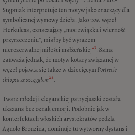
symetrycznie po bokach węzły
. Beata Purc-
Stępniak interpretuje ten motyw jako znaczący dla
symbolicznej wymowy dzieła. Jako tzw. węzeł
Herkulesa, oznaczający „moc związku i wierność
przyrzeczeniu”, miałby być wyrazem
23
nierozerwalnej miłości małżeńskiej
. Sama
zauważa jednak, że motyw kotary związanej w
węzeł pojawia się także w dziecięcym
Portrecie
24
chłopca ze szczygłem
.
Twarz młodej i eleganckiej patrycjuszki została
ukazana bez oznak emocji. Podobnie jak w
konterfektach włoskich arystokratów pędzla
Agnolo Bronzina, dominuje tu wytworny dystans i