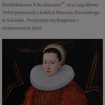
20
Bartholomäusa Schachmanna
, oraz zagadkowy
Portret patrycjuszki
z kolekcji Muzeum Narodowego
w Gdańsku. Przyjrzyjmy się drugiemu z
wymienionych dzieł.