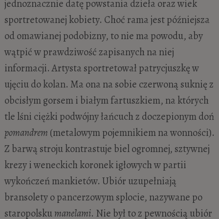
jednoznacznie datę powstania dzieła oraz wiek
sportretowanej kobiety. Choć rama jest późniejsza
od omawianej podobizny, to nie ma powodu, aby
wątpić w prawdziwość zapisanych na niej
informacji. Artysta sportretował patrycjuszkę w
ujęciu do kolan. Ma ona na sobie czerwoną suknię z
obcisłym gorsem i białym fartuszkiem, na których
tle lśni ciężki podwójny łańcuch z doczepionym doń
pomandrem
(metalowym pojemnikiem na wonności).
Z barwą stroju kontrastuje biel ogromnej, sztywnej
krezy i weneckich koronek igłowych w partii
wykończeń mankietów. Ubiór uzupełniają
bransolety o pancerzowym splocie, nazywane po
staropolsku
manelami
. Nie był to z pewnością ubiór