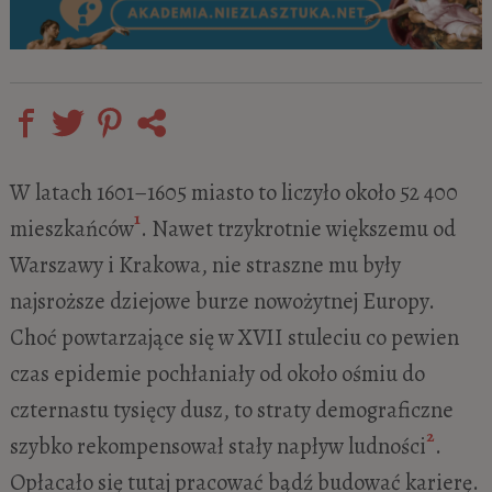
W latach 1601–1605 miasto to liczyło około 52 400
1
mieszkańców
. Nawet trzykrotnie większemu od
Warszawy i Krakowa, nie straszne mu były
najsroższe dziejowe burze nowożytnej Europy.
Choć powtarzające się w XVII stuleciu co pewien
czas epidemie pochłaniały od około ośmiu do
czternastu tysięcy dusz, to straty demograficzne
2
szybko rekompensował stały napływ ludności
.
Opłacało się tutaj pracować bądź budować karierę.