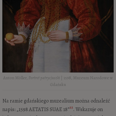
Anton Möller,
Portret patrycjuszki
| 1598, Muzeum Narodowe w
Gdańsku
Na ramie gdańskiego muzealium można odnaleźć
21
napis: „1598 AETATIS SUAE 18”
. Wskazuje on