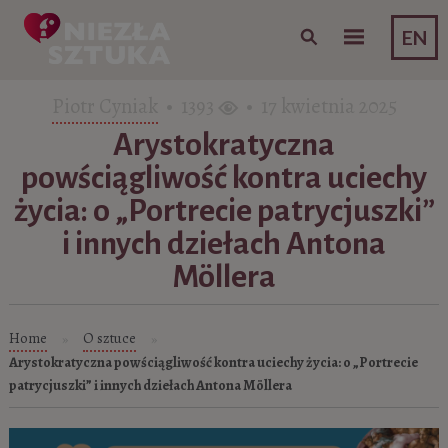
Skip to content
EN
Piotr Cyniak
• 1393
• 17 kwietnia 2025
Arystokratyczna
powściągliwość kontra uciechy
życia: o „Portrecie patrycjuszki”
i innych dziełach Antona
Möllera
Home
O sztuce
»
»
Arystokratyczna powściągliwość kontra uciechy życia: o „Portrecie
patrycjuszki” i innych dziełach Antona Möllera