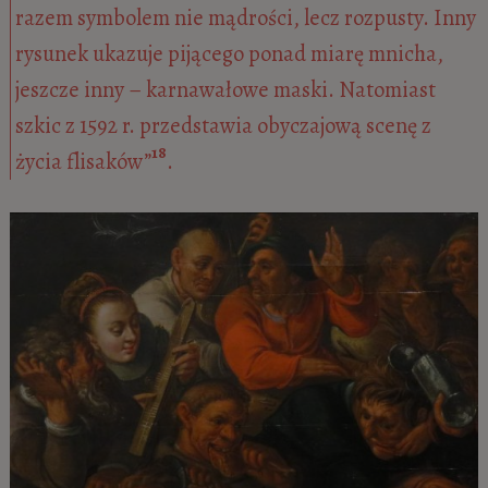
razem symbolem nie mądrości, lecz rozpusty. Inny
rysunek ukazuje pijącego ponad miarę mnicha,
jeszcze inny – karnawałowe maski. Natomiast
szkic z 1592 r. przedstawia obyczajową scenę z
18
życia flisaków”
.