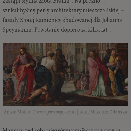
zastąpi słynna Złota Brama
. Na próżno
szukalibyśmy perły architektury mieszczańskiej –
fasady Złotej Kamienicy zbudowanej dla Johanna
4
Speymanna. Powstanie dopiero za kilka lat
.
Anton Möller,
Grosz czynszowy
, detal | 1601, Muzeum Gdańska
Mamy przed sobą niezrównany
Grosz czynszowy
z