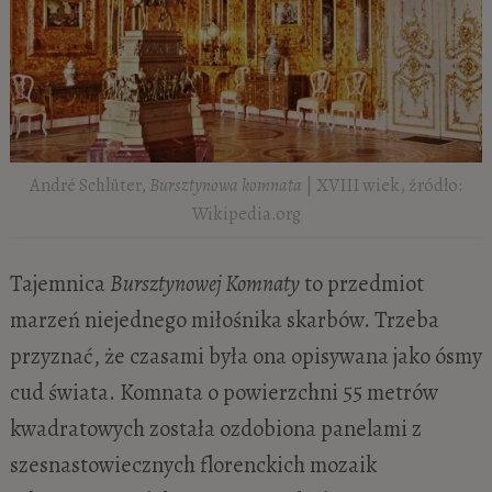
​André Schlüter,
Bursztynowa komnata
| XVIII wiek, źródło:
Wikipedia.org
Tajemnica
Bursztynowej Komnaty
to przedmiot
marzeń niejednego miłośnika skarbów. Trzeba
przyznać, że czasami była ona opisywana jako ósmy
cud świata. Komnata o powierzchni 55 metrów
kwadratowych została ozdobiona panelami z
szesnastowiecznych florenckich mozaik