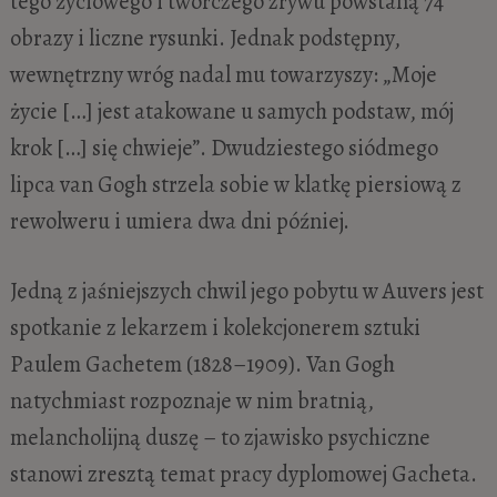
tego życiowego i twórczego zrywu powstaną 74
obrazy i liczne rysunki. Jednak podstępny,
wewnętrzny wróg nadal mu towarzyszy: „Moje
życie […] jest atakowane u samych podstaw, mój
krok […] się chwieje”. Dwudziestego siódmego
lipca van Gogh strzela sobie w klatkę piersiową z
rewolweru i umiera dwa dni później.
Jedną z jaśniejszych chwil jego pobytu w Auvers jest
spotkanie z lekarzem i kolekcjonerem sztuki
Paulem Gachetem (1828–1909). Van Gogh
natychmiast rozpoznaje w nim bratnią,
melancholijną duszę – to zjawisko psychiczne
stanowi zresztą temat pracy dyplomowej Gacheta.