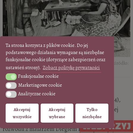
Ta strona korzysta z plików cookie. Do jej
podstawowego działania wymagane są niezbędne
funkcjonalne cookie (dotyczące zabezpieczeń oraz
Frida Kahlo w trakcie prac nad obrazem
Zraniony stół
, źródło:
ustawień strony).
Zobacz politykę prywatności
Fridakahlo.org
Funkcjonalne cookie
Funkcjonalne cookie
Marketingowe cookie
Marketingowe cookie
Oto obraz cierpiącej duszy, intymności
Analityczne cookie
Analityczne cookie
wstrząśniętej do głębi. Frida Kahlo (1907–1954),
która umieściła własne życie w centrum swojej
Akceptuj
Akceptuj
Tylko
wszystkie
wybrane
niezbędne
pracy twórczej, malowała ten obraz w czasie
rozwodu z malarzem Diegiem Riverą. Decyzja o