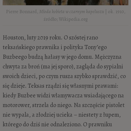
Pierre Bonnard,
Młoda kobieta w czarnym kapeluszu
| ok. 1910,
źródło; Wikipedia.org
Houston, luty 2019 roku. O szóstej rano
teksańskiego prawnika i polityka Tony’ego
Buzbeego budzą hałasy w jego domu. Mężczyzna
chwyta za broń (ma jej sporo), zagląda do sypialni
swoich dzieci, po czym rusza szybko sprawdzić, co
się dzieje. Teksas rządzi się własnymi prawami:
kiedy Buzbee widzi włamywacza wsiadającego na
motorower, strzela do niego. Na szczęście pistolet
nie wypala, a złodziej ucieka – niestety z łupem,
którego do dziś nie odnaleziono. O prawniku