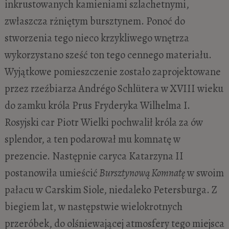
inkrustowanych kamieniami szlachetnymi,
zwłaszcza rżniętym bursztynem. Ponoć do
stworzenia tego nieco krzykliwego wnętrza
wykorzystano sześć ton tego cennego materiału.
Wyjątkowe pomieszczenie zostało zaprojektowane
przez rzeźbiarza Andrégo Schlütera w XVIII wieku
do zamku króla Prus Fryderyka Wilhelma I.
Rosyjski car Piotr Wielki pochwalił króla za ów
splendor, a ten podarował mu komnatę w
prezencie. Następnie caryca Katarzyna II
postanowiła umieścić
Bursztynową Komnatę
w swoim
pałacu w Carskim Siole, niedaleko Petersburga. Z
biegiem lat, w następstwie wielokrotnych
przeróbek, do olśniewającej atmosfery tego miejsca