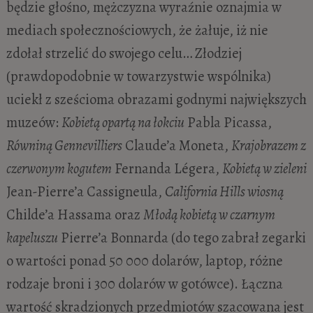
będzie głośno, mężczyzna wyraźnie oznajmia w
mediach społecznościowych, że żałuje, iż nie
zdołał strzelić do swojego celu… Złodziej
(prawdopodobnie w towarzystwie wspólnika)
uciekł z sześcioma obrazami godnymi największych
muzeów:
Kobietą opartą na łokciu
Pabla Picassa,
Równiną Gennevilliers
Claude’a Moneta,
Krajobrazem z
czerwonym kogutem
Fernanda Légera,
Kobietą w zieleni
Jean-Pierre’a Cassigneula,
California Hills wiosną
Childe’a Hassama oraz
Młodą kobietą w czarnym
kapeluszu
Pierre’a Bonnarda (do tego zabrał zegarki
o wartości ponad 50 000 dolarów, laptop, różne
rodzaje broni i 300 dolarów w gotówce). Łączna
wartość skradzionych przedmiotów szacowana jest