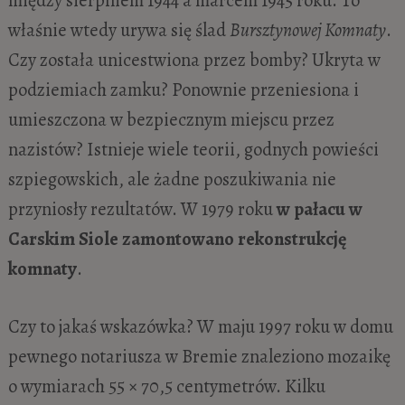
między sierpniem 1944 a marcem 1945 roku. To
właśnie wtedy urywa się ślad
Bursztynowej Komnaty
.
Czy została unicestwiona przez bomby? Ukryta w
podziemiach zamku? Ponownie przeniesiona i
umieszczona w bezpiecznym miejscu przez
nazistów? Istnieje wiele teorii, godnych powieści
szpiegowskich, ale żadne poszukiwania nie
przyniosły rezultatów. W 1979 roku
w pałacu w
Carskim Siole zamontowano rekonstrukcję
komnaty
.
Czy to jakaś wskazówka? W maju 1997 roku w domu
pewnego notariusza w Bremie znaleziono mozaikę
o wymiarach 55 × 70,5 centymetrów. Kilku