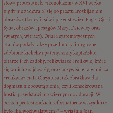
słowa protestancki «ikonoklazm» w XVI wieku
nigdy nie zadowalał się po prostu «rozbijaniem
obrazów» (krucyfiksów i przedstawień Boga, Ojca i
Syna, obrazów i posągów Maryi Dziewicy oraz
świętych, witraży). Ofiarą systematycznych
ataków padały także przedmioty liturgiczne,
zdobione kielichy i pateny, szaty kapłańskie,
ołtarze i ich ozdoby, relikwiarze i relikwie, które
się w nich znajdowały, oraz oczywiście tajemnicza
«relikwia» ciała Chrystusa, tak obraźliwa dla
dogmatu niebowstąpienia, czyli konsekrowana
hostia przedstawiana wiernym do adoracji. W
oczach protestanckich reformatorów wszystko to
było «bałwochwalstwem»” – wyjaśnia Jean