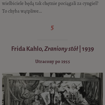
wielbiciele będą tak chętnie pociągali za cyngiel?
To chyba wątpliwe…
5
Frida Kahlo,
Zraniony stół
| 1939
Utracony po 1955