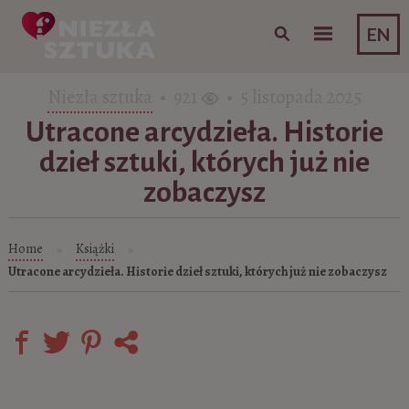
Skip to content
EN
Niezła sztuka
• 921
• 5 listopada 2025
Utracone arcydzieła. Historie
dzieł sztuki, których już nie
zobaczysz
Home
Książki
»
»
Utracone arcydzieła. Historie dzieł sztuki, których już nie zobaczysz