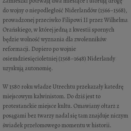
Zamieszki potrwają dwa miesiące i utorują drogę
do wojny o niepodległość Niderlandów (1566–1568),
prowadzonej przeciwko Filipowi II przez Wilhelma
Orańskiego, w której jedną z kwestii spornych
będzie wolność wyznania dla zwolenników
reformacji. Dopiero po wojnie
osiemdziesięcioletniej (1568–1648) Niderlandy
uzyskują autonomię.
W 1580 roku władze Utrechtu przekazały katedrę
miejscowym kalwinistom. Do dziś jest to
protestanckie miejsce kultu. Omawiany ołtarz z
posągami bez twarzy nadal się tam znajduje niczym
świadek przełomowego momentu w historii.