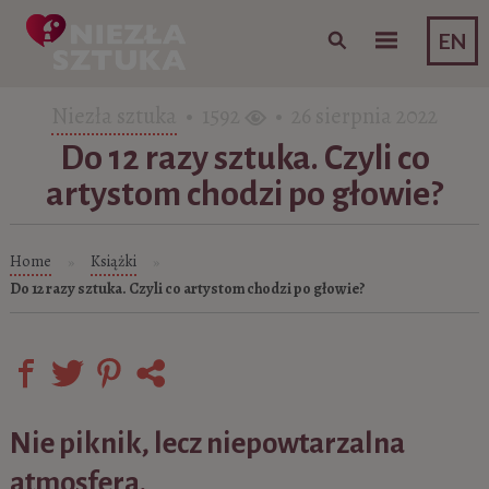
Skip to content
EN
Niezła sztuka
• 1592
• 26 sierpnia 2022
Do 12 razy sztuka. Czyli co
artystom chodzi po głowie?
Home
Książki
»
»
Do 12 razy sztuka. Czyli co artystom chodzi po głowie?
Nie piknik, lecz niepowtarzalna
atmosfera.