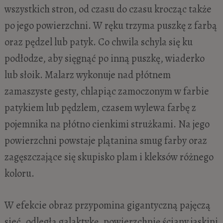
wszystkich stron, od czasu do czasu krocząc także
po jego powierzchni. W ręku trzyma puszkę z farbą
oraz pędzel lub patyk. Co chwila schyla się ku
podłodze, aby sięgnąć po inną puszkę, wiaderko
lub słoik. Malarz wykonuje nad płótnem
zamaszyste gesty, chlapiąc zamoczonym w farbie
patykiem lub pędzlem, czasem wylewa farbę z
pojemnika na płótno cienkimi strużkami. Na jego
powierzchni powstaje plątanina smug farby oraz
zagęszczające się skupisko plam i kleksów różnego
koloru.
W efekcie obraz przypomina gigantyczną pajęczą
sieć, odległą galaktykę, powierzchnię ściany jaskini