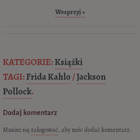
Wesprzyj »
KATEGORIE:
Książki
TAGI:
Frida Kahlo
/
Jackson
Pollock
.
Dodaj komentarz
Musisz się
zalogować
, aby móc dodać komentarz.