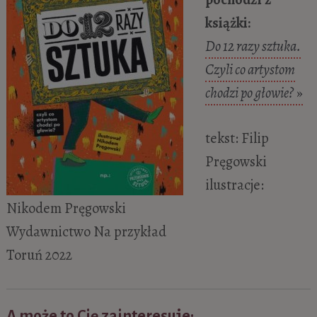
książki:
Do 12 razy sztuka.
Czyli co artystom
chodzi po głowie?
»
tekst: Filip
Pręgowski
ilustracje:
Nikodem Pręgowski
Wydawnictwo Na przykład
Toruń 2022
A może to Cię zainteresuje: