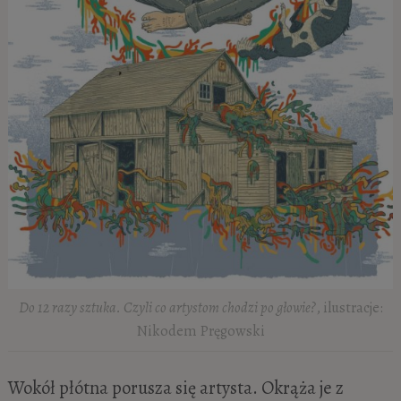
Do 12 razy sztuka. Czyli co artystom chodzi po głowie?
, ilustracje:
Nikodem Pręgowski
Wokół płótna porusza się artysta. Okrąża je z