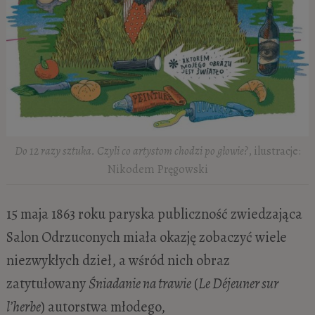
Do 12 razy sztuka. Czyli co artystom chodzi po głowie?
, ilustracje:
Nikodem Pręgowski
15 maja 1863 roku paryska publiczność zwiedzająca
Salon Odrzuconych miała okazję zobaczyć wiele
niezwykłych dzieł, a wśród nich obraz
zatytułowany
Śniadanie na trawie
(
Le Déjeuner sur
l’herbe
) autorstwa młodego,