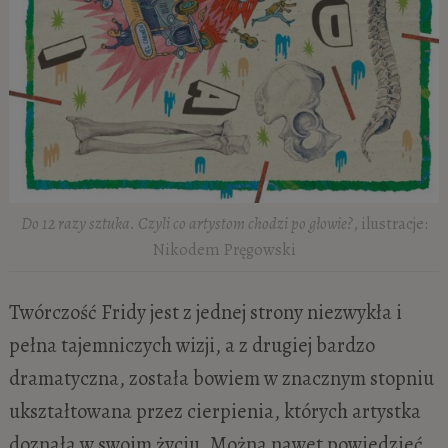
Do 12 razy sztuka. Czyli co artystom chodzi po głowie?
, ilustracje:
Nikodem Pręgowski
Twórczość Fridy jest z jednej strony niezwykła i
pełna tajemniczych wizji, a z drugiej bardzo
dramatyczna, została bowiem w znacznym stopniu
ukształtowana przez cierpienia, których artystka
doznała w swoim życiu. Można nawet powiedzieć,