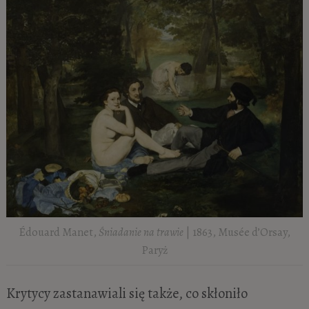
Édouard Manet,
Śniadanie na trawie
| 1863, Musée d’Orsay,
Paryż
Krytycy zastanawiali się także, co skłoniło