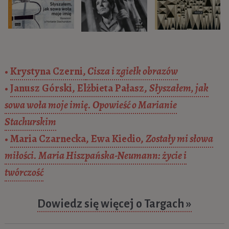
•
Krystyna Czerni,
Cisza i zgiełk obrazów
•
Janusz Górski, Elżbieta Pałasz,
Słyszałem, jak
sowa woła moje imię. Opowieść o Marianie
Stachurskim
•
Maria Czarnecka, Ewa Kiedio,
Zostały mi słowa
miłości. Maria Hiszpańska-Neumann: życie i
twórczość
Dowiedz się więcej o Targach »