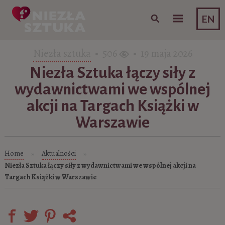
Skip to content
EN
Niezła sztuka
• 506
• 19 maja 2026
Niezła Sztuka łączy siły z
wydawnictwami we wspólnej
akcji na Targach Książki w
Warszawie
Home
Aktualności
»
»
Niezła Sztuka łączy siły z wydawnictwami we wspólnej akcji na
Targach Książki w Warszawie