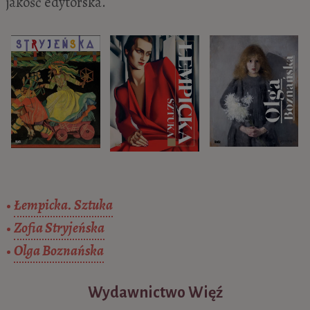
jakość edytorska.
•
Łempicka. Sztuka
•
Zofia Stryjeńska
•
Olga Boznańska
Wydawnictwo Więź